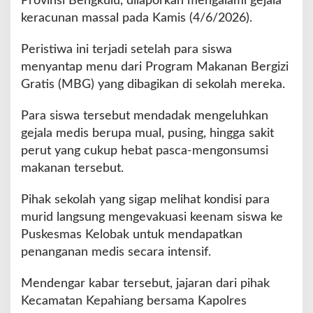
Provinsi Bengkulu, dilaporkan mengalami gejala
n
keracunan massal pada Kamis (4/6/2026).
g
D
Peristiwa ini terjadi setelah para siswa
i
menyantap menu dari Program Makanan Bergizi
d
u
Gratis (MBG) yang dibagikan di sekolah mereka.
g
a
Para siswa tersebut mendadak mengeluhkan
K
gejala medis berupa mual, pusing, hingga sakit
e
perut yang cukup hebat pasca-mengonsumsi
r
a
makanan tersebut.
c
u
Pihak sekolah yang sigap melihat kondisi para
n
murid langsung mengevakuasi keenam siswa ke
a
Puskesmas Kelobak untuk mendapatkan
n
M
penanganan medis secara intensif.
e
n
Mendengar kabar tersebut, jajaran dari pihak
u
Kecamatan Kepahiang bersama Kapolres
M