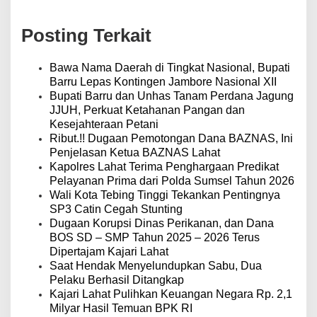
g
a
Posting Terkait
s
i
p
Bawa Nama Daerah di Tingkat Nasional, Bupati
o
Barru Lepas Kontingen Jambore Nasional XII
s
Bupati Barru dan Unhas Tanam Perdana Jagung
JJUH, Perkuat Ketahanan Pangan dan
Kesejahteraan Petani
Ribut.!! Dugaan Pemotongan Dana BAZNAS, Ini
Penjelasan Ketua BAZNAS Lahat
Kapolres Lahat Terima Penghargaan Predikat
Pelayanan Prima dari Polda Sumsel Tahun 2026
Wali Kota Tebing Tinggi Tekankan Pentingnya
SP3 Catin Cegah Stunting
Dugaan Korupsi Dinas Perikanan, dan Dana
BOS SD – SMP Tahun 2025 – 2026 Terus
Dipertajam Kajari Lahat
Saat Hendak Menyelundupkan Sabu, Dua
Pelaku Berhasil Ditangkap
Kajari Lahat Pulihkan Keuangan Negara Rp. 2,1
Milyar Hasil Temuan BPK RI