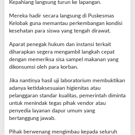
Kepahiang langsung turun ke lapangan.
a
k
a
Mereka hadir secara langsung di Puskesmas
n
Kelobak guna memantau perkembangan kondisi
a
kesehatan para siswa yang tengah dirawat.
n
B
Aparat penegak hukum dan instansi terkait
e
r
diharapkan segera mengambil langkah cepat
g
dengan memeriksa sisa sampel makanan yang
i
dikonsumsi oleh para korban.
z
i
Jika nantinya hasil uji laboratorium membuktikan
G
r
adanya ketidaksesuaian higienitas atau
a
pelanggaran standar kualitas, pemerintah diminta
t
untuk menindak tegas pihak vendor atau
i
penyedia layanan dapur umum yang
s
bertanggung jawab.
Pihak berwenang mengimbau kepada seluruh