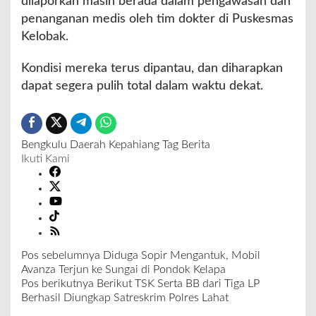
dilaporkan masih berada dalam pengawasan dan
penanganan medis oleh tim dokter di Puskesmas
Kelobak.
Kondisi mereka terus dipantau, dan diharapkan
dapat segera pulih total dalam waktu dekat.
Bengkulu
Daerah
Kepahiang
Tag Berita
Ikuti Kami
Pos sebelumnya
Diduga Sopir Mengantuk, Mobil
N
Avanza Terjun ke Sungai di Pondok Kelapa
a
Pos berikutnya
Berikut TSK Serta BB dari Tiga LP
v
Berhasil Diungkap Satreskrim Polres Lahat
i