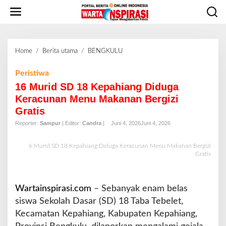
L
e
w
a
t
Home
/
Berita utama
/
BENGKULU
1
i
6
k
M
Peristiwa
e
u
16 Murid SD 18 Kepahiang Diduga
k
r
o
Keracunan Menu Makanan Bergizi
i
n
Gratis
d
t
S
Reporter:
Sampur
| Editor:
Candra
|
Juni 4, 2026
Juni 4, 2026
e
D
n
1
6 Murid SD 18 Kepahiang Diduga Keracunan Menu Makanan Bergizi
8
Gratis
K
e
p
Wartainspirasi.com
– Sebanyak enam belas
a
siswa Sekolah Dasar (SD) 18 Taba Tebelet,
h
Kecamatan Kepahiang, Kabupaten Kepahiang,
i
a