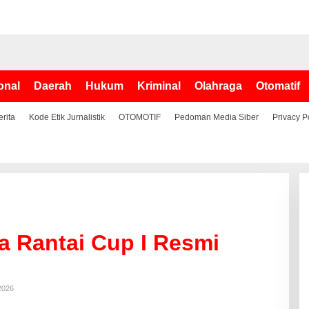
onal
Daerah
Hukum
Kriminal
Olahraga
Otomatif
erita
Kode Etik Jurnalistik
OTOMOTIF
Pedoman Media Siber
Privacy P
a Rantai Cup I Resmi
 2026