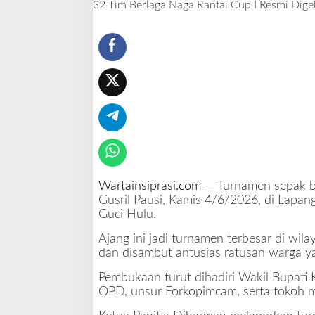
32 Tim Berlaga Naga Rantai Cup I Resmi Dige
a
g
a
N
a
g
a
R
a
n
t
a
i
Wartainsiprasi.com
— Turnamen sepak bo
C
Gusril Pausi, Kamis 4/6/2026, di Lapa
u
Guci Hulu.
p
I
Ajang ini jadi turnamen terbesar di wil
R
dan disambut antusias ratusan warga y
e
s
Pembukaan turut dihadiri Wakil Bupati
m
OPD, unsur Forkopimcam, serta tokoh m
i
D