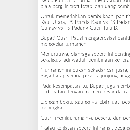
Ketua Panitia Diharman melaporkan tu
piala bergilir, trofi tetap, dan uang pem
i
g
Untuk memeriahkan pembukaan, panitia 
e
Kaur Utara, PS Pemda Kaur vs PS Pada
l
Gumay vs PS Padang Guci Hulu B.
a
r
Bupati Gusril Pausi mengapresiasi pani
B
menggelar turnamen.
u
p
Menurutnya, olahraga seperti ini penti
a
sekaligus jadi wadah pembinaan genera
t
“Turnamen ini bukan sekadar cari juara,
i
Saya harap semua peserta junjung tinggi
K
a
Pada kesempatan itu, Bupati juga memb
u
bertepatan dengan momen besar daerah
r
Dengan begitu gaungnya lebih luas, pe
meningkat.
Gusril menilai, ramainya peserta dan 
“Kalau kegiatan seperti ini ramai, pe