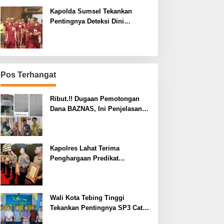
Kapolda Sumsel Tekankan
Pentingnya Deteksi Dini
Kesehatan untuk Optimalisasi
Pelayanan Kepolisian
Pos Terhangat
Ribut.!! Dugaan Pemotongan
Dana BAZNAS, Ini Penjelasan
Ketua BAZNAS Lahat
Kapolres Lahat Terima
Penghargaan Predikat
Pelayanan Prima dari Polda
Sumsel Tahun 2026
Wali Kota Tebing Tinggi
Tekankan Pentingnya SP3 Catin
Cegah Stunting