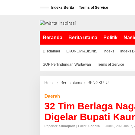
L
Indeks Berita
Terms of Service
e
w
a
t
i
Beranda
Berita utama
Politik
Nasi
k
e
k
Disclaimer
EKONOMI&BISNIS
Indeks
Indeks B
o
n
SOP Perlindungan Wartawan
Terms of Service
t
e
n
Home
/
Berita utama
/
BENGKULU
3
2
T
Daerah
i
32 Tim Berlaga Nag
m
B
Digelar Bupati Kaur
e
r
Reporter:
Simarjhon
| Editor:
Candra
|
Juni 5, 2026
Juni 7,
l