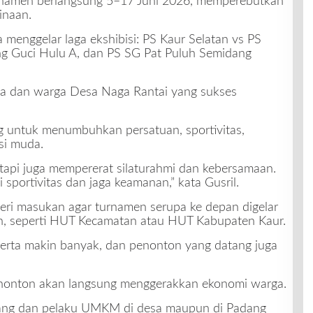
rnamen berlangsung 5–17 Juni 2026, memperebutkan
binaan.
menggelar laga ekshibisi: PS Kaur Selatan vs PS
ng Guci Hulu A, dan PS SG Pat Puluh Semidang
tia dan warga Desa Naga Rantai yang sukses
ng untuk menumbuhkan persatuan, sportivitas,
si muda.
 tapi juga mempererat silaturahmi dan kebersamaan.
 sportivitas dan jaga keamanan,” kata Gusril.
eri masukan agar turnamen serupa ke depan digelar
, seperti HUT Kecamatan atau HUT Kabupaten Kaur.
serta makin banyak, dan penonton yang datang juga
penonton akan langsung menggerakkan ekonomi warga.
dagang dan pelaku UMKM di desa maupun di Padang