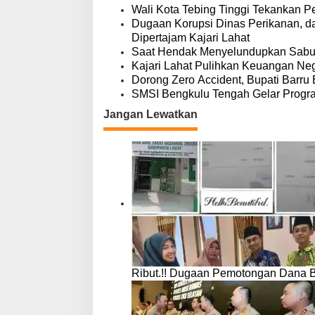
o
Wali Kota Tebing Tinggi Tekankan P
s
Dugaan Korupsi Dinas Perikanan, 
Dipertajam Kajari Lahat
Saat Hendak Menyelundupkan Sabu,
Kajari Lahat Pulihkan Keuangan Neg
Dorong Zero Accident, Bupati Barru 
SMSI Bengkulu Tengah Gelar Progr
Jangan Lewatkan
Ribut.!! Dugaan Pemotongan Dana 