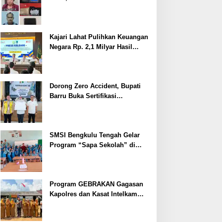
Ditangkap
Kajari Lahat Pulihkan Keuangan
Negara Rp. 2,1 Milyar Hasil
Temuan BPK RI
Dorong Zero Accident, Bupati
Barru Buka Sertifikasi
Supervisor K3 Konstruksi
SMSI Bengkulu Tengah Gelar
Program “Sapa Sekolah” di
SMAN 1 Bengkulu Tengah
Program GEBRAKAN Gagasan
Kapolres dan Kasat Intelkam
Polres Lahat Menyasar ke Siswa
SDN dan SMPN di Jarai