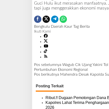
Guci Hulu ikut merasakan manfaatnya. 
tapi juga menggerakkan ekonomi masyar
Bengkulu
Daerah
Kaur
Tag Berita
Ikuti Kami
Pos sebelumnya
Wagub Cik Ujang Yakini Tol
N
Pertumbuhan Ekonomi Regional
a
Pos berikutnya
Mahendra Desak Kapolda Su
v
i
Posting Terkait
g
a
s
Ribut.!! Dugaan Pemotongan Dana 
i
Kapolres Lahat Terima Penghargaan
p
2026