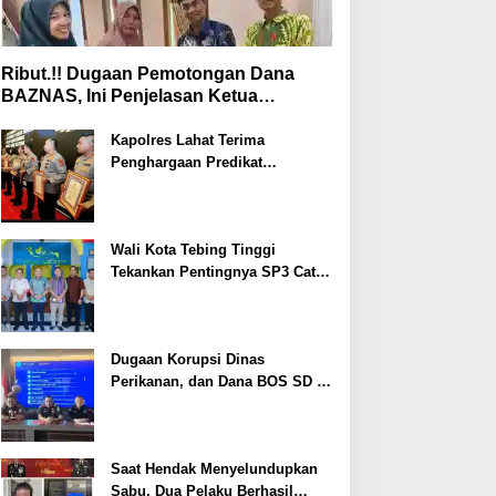
Ribut.!! Dugaan Pemotongan Dana
BAZNAS, Ini Penjelasan Ketua
BAZNAS Lahat
Kapolres Lahat Terima
Penghargaan Predikat
Pelayanan Prima dari Polda
Sumsel Tahun 2026
Wali Kota Tebing Tinggi
Tekankan Pentingnya SP3 Catin
Cegah Stunting
Dugaan Korupsi Dinas
Perikanan, dan Dana BOS SD –
SMP Tahun 2025 – 2026 Terus
Dipertajam Kajari Lahat
Saat Hendak Menyelundupkan
Sabu, Dua Pelaku Berhasil