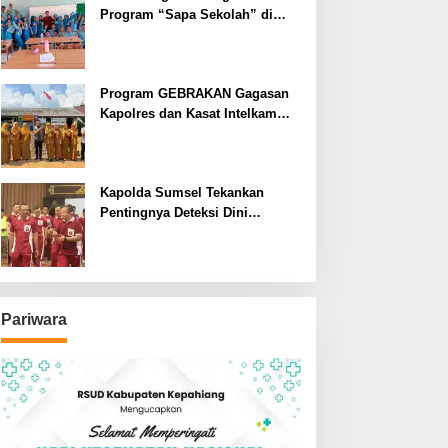
Program “Sapa Sekolah” di
SMAN 1 Bengkulu Tengah
Program GEBRAKAN Gagasan
Kapolres dan Kasat Intelkam
Polres Lahat Menyasar ke Siswa
SDN dan SMPN di Jarai
Kapolda Sumsel Tekankan
Pentingnya Deteksi Dini
Kesehatan untuk Optimalisasi
Pelayanan Kepolisian
Pariwara