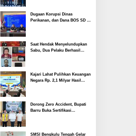
Dugaan Korupsi Dinas
Perikanan, dan Dana BOS SD –
SMP Tahun 2025 – 2026 Terus
Dipertajam Kajari Lahat
Saat Hendak Menyelundupkan
Sabu, Dua Pelaku Berhasil
Ditangkap
Kajari Lahat Pulihkan Keuangan
Negara Rp. 2,1 Milyar Hasil
Temuan BPK RI
Dorong Zero Accident, Bupati
Barru Buka Sertifikasi
Supervisor K3 Konstruksi
SMSI Bengkulu Tengah Gelar