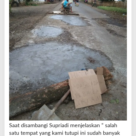
l
a
n
S
e
c
a
r
a
S
w
a
d
a
y
a
Saat disambangi Supriadi menjelaskan ” salah
satu tempat yang kami tutupi ini sudah banyak