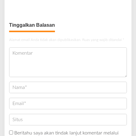
Pelaku Berhasil Ditangkap
Milyar Hasil Temuan BPK RI
Tinggalkan Balasan
Alamat email Anda tidak akan dipublikasikan.
Ruas yang wajib ditandai
*
Beritahu saya akan tindak lanjut komentar melalui