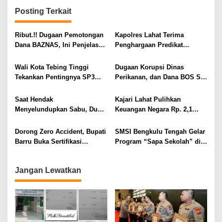
g
Posting Terkait
a
s
Ribut.!! Dugaan Pemotongan
Kapolres Lahat Terima
i
Dana BAZNAS, Ini Penjelasan
Penghargaan Predikat
Ketua BAZNAS Lahat
Pelayanan Prima dari Polda
p
Sumsel Tahun 2026
Wali Kota Tebing Tinggi
Dugaan Korupsi Dinas
o
Tekankan Pentingnya SP3
Perikanan, dan Dana BOS SD
s
Catin Cegah Stunting
– SMP Tahun 2025 – 2026
Terus Dipertajam Kajari Lahat
Saat Hendak
Kajari Lahat Pulihkan
Menyelundupkan Sabu, Dua
Keuangan Negara Rp. 2,1
Pelaku Berhasil Ditangkap
Milyar Hasil Temuan BPK RI
Dorong Zero Accident, Bupati
SMSI Bengkulu Tengah Gelar
Barru Buka Sertifikasi
Program “Sapa Sekolah” di
Supervisor K3 Konstruksi
SMAN 1 Bengkulu Tengah
Jangan Lewatkan