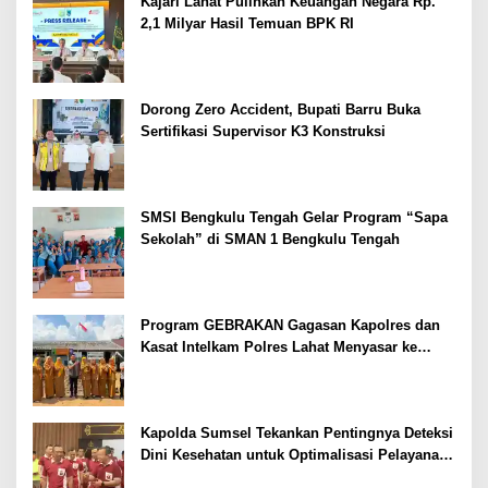
Kajari Lahat Pulihkan Keuangan Negara Rp.
2,1 Milyar Hasil Temuan BPK RI
Dorong Zero Accident, Bupati Barru Buka
Sertifikasi Supervisor K3 Konstruksi
SMSI Bengkulu Tengah Gelar Program “Sapa
Sekolah” di SMAN 1 Bengkulu Tengah
Program GEBRAKAN Gagasan Kapolres dan
Kasat Intelkam Polres Lahat Menyasar ke
Siswa SDN dan SMPN di Jarai
Kapolda Sumsel Tekankan Pentingnya Deteksi
Dini Kesehatan untuk Optimalisasi Pelayanan
Kepolisian