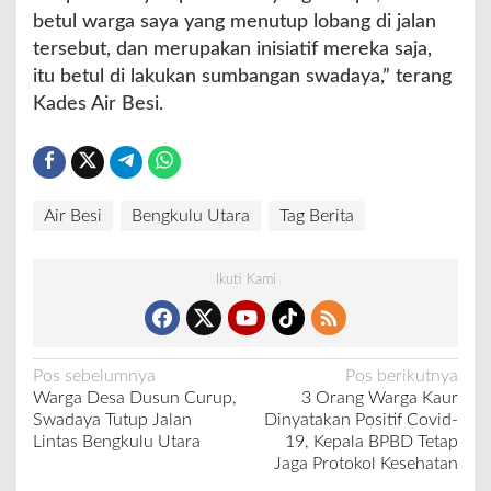
betul warga saya yang menutup lobang di jalan
tersebut, dan merupakan inisiatif mereka saja,
itu betul di lakukan sumbangan swadaya,” terang
Kades Air Besi.
Air Besi
Bengkulu Utara
Tag Berita
Ikuti Kami
N
Pos sebelumnya
Pos berikutnya
Warga Desa Dusun Curup,
3 Orang Warga Kaur
a
Swadaya Tutup Jalan
Dinyatakan Positif Covid-
v
Lintas Bengkulu Utara
19, Kepala BPBD Tetap
Jaga Protokol Kesehatan
i