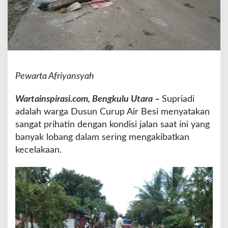
W
a
r
g
a
A
i
Pewarta Afriyansyah
r
B
Wartainspirasi.com, Bengkulu Utara –
Supriadi
e
s
adalah warga Dusun Curup Air Besi menyatakan
i
sangat prihatin dengan kondisi jalan saat ini yang
P
banyak lobang dalam sering mengakibatkan
e
kecelakaan.
r
b
a
i
k
i
J
a