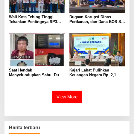
Wali Kota Tebing Tinggi
Dugaan Korupsi Dinas
Tekankan Pentingnya SP3
Perikanan, dan Dana BOS SD
Catin Cegah Stunting
– SMP Tahun 2025 – 2026
Terus Dipertajam Kajari Lahat
Saat Hendak
Kajari Lahat Pulihkan
Menyelundupkan Sabu, Dua
Keuangan Negara Rp. 2,1
Pelaku Berhasil Ditangkap
Milyar Hasil Temuan BPK RI
View More
Berita terbaru