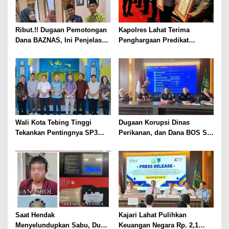
Ribut.!! Dugaan Pemotongan
Kapolres Lahat Terima
Dana BAZNAS, Ini Penjelasan
Penghargaan Predikat
Ketua BAZNAS Lahat
Pelayanan Prima dari Polda
Sumsel Tahun 2026
Wali Kota Tebing Tinggi
Dugaan Korupsi Dinas
Tekankan Pentingnya SP3
Perikanan, dan Dana BOS SD
Catin Cegah Stunting
– SMP Tahun 2025 – 2026
Terus Dipertajam Kajari Lahat
Saat Hendak
Kajari Lahat Pulihkan
Menyelundupkan Sabu, Dua
Keuangan Negara Rp. 2,1