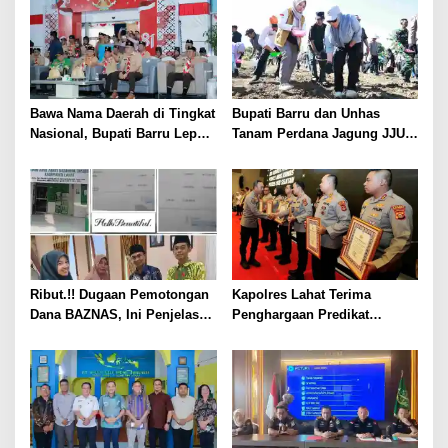
Bawa Nama Daerah di Tingkat
Bupati Barru dan Unhas
Nasional, Bupati Barru Lepas
Tanam Perdana Jagung JJUH,
Kontingen Jambore Nasional
Perkuat Ketahanan Pangan
XII
dan Kesejahteraan Petani
Ribut.!! Dugaan Pemotongan
Kapolres Lahat Terima
Dana BAZNAS, Ini Penjelasan
Penghargaan Predikat
Ketua BAZNAS Lahat
Pelayanan Prima dari Polda
Sumsel Tahun 2026