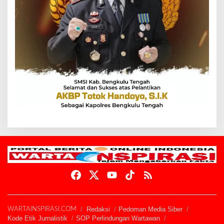
Redaksi
Pedoman Media Siber
WARTAINSPIRASI.COM
Kode Etik Jurnalistik
SOP Perlindungan Wartawan