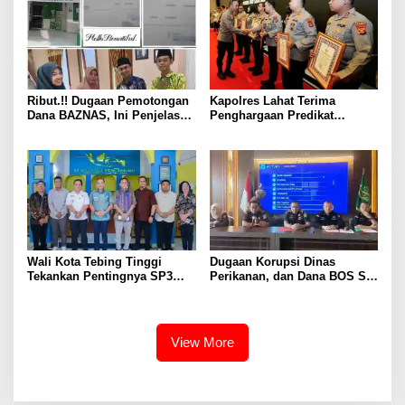
Ribut.!! Dugaan Pemotongan
Kapolres Lahat Terima
Dana BAZNAS, Ini Penjelasan
Penghargaan Predikat
Ketua BAZNAS Lahat
Pelayanan Prima dari Polda
Sumsel Tahun 2026
Wali Kota Tebing Tinggi
Dugaan Korupsi Dinas
Tekankan Pentingnya SP3
Perikanan, dan Dana BOS SD
Catin Cegah Stunting
– SMP Tahun 2025 – 2026
Terus Dipertajam Kajari Lahat
View More