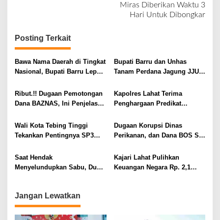
v
Miras Diberikan Waktu 3
Hari Untuk Dibongkar
i
g
Posting Terkait
a
s
Bawa Nama Daerah di Tingkat
Bupati Barru dan Unhas
i
Nasional, Bupati Barru Lepas
Tanam Perdana Jagung JJUH,
Kontingen Jambore Nasional
Perkuat Ketahanan Pangan
p
XII
dan Kesejahteraan Petani
Ribut.!! Dugaan Pemotongan
Kapolres Lahat Terima
o
Dana BAZNAS, Ini Penjelasan
Penghargaan Predikat
s
Ketua BAZNAS Lahat
Pelayanan Prima dari Polda
Sumsel Tahun 2026
Wali Kota Tebing Tinggi
Dugaan Korupsi Dinas
Tekankan Pentingnya SP3
Perikanan, dan Dana BOS SD
Catin Cegah Stunting
– SMP Tahun 2025 – 2026
Terus Dipertajam Kajari Lahat
Saat Hendak
Kajari Lahat Pulihkan
Menyelundupkan Sabu, Dua
Keuangan Negara Rp. 2,1
Pelaku Berhasil Ditangkap
Milyar Hasil Temuan BPK RI
Jangan Lewatkan