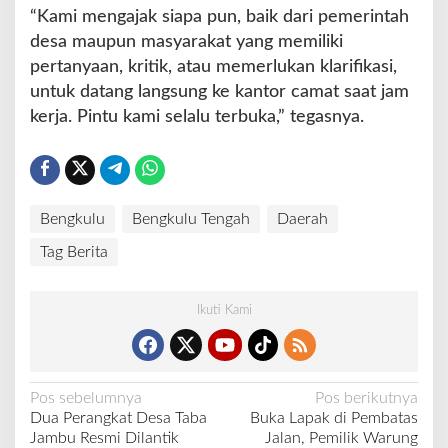
“Kami mengajak siapa pun, baik dari pemerintah
desa maupun masyarakat yang memiliki
pertanyaan, kritik, atau memerlukan klarifikasi,
untuk datang langsung ke kantor camat saat jam
kerja. Pintu kami selalu terbuka,” tegasnya.
Bengkulu
Bengkulu Tengah
Daerah
Tag Berita
Ikuti Kami
N
Pos sebelumnya
Pos berikutnya
Dua Perangkat Desa Taba
Buka Lapak di Pembatas
a
Jambu Resmi Dilantik
Jalan, Pemilik Warung