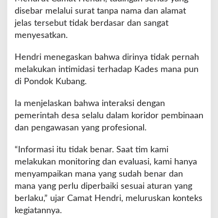
m
disebar melalui surat tanpa nama dan alamat
i
jelas tersebut tidak berdasar dan sangat
d
a
menyesatkan.
s
i
Hendri menegaskan bahwa dirinya tidak pernah
K
melakukan intimidasi terhadap Kades mana pun
a
di Pondok Kubang.
d
e
s
Ia menjelaskan bahwa interaksi dengan
pemerintah desa selalu dalam koridor pembinaan
dan pengawasan yang profesional.
“Informasi itu tidak benar. Saat tim kami
melakukan monitoring dan evaluasi, kami hanya
menyampaikan mana yang sudah benar dan
mana yang perlu diperbaiki sesuai aturan yang
berlaku,” ujar Camat Hendri, meluruskan konteks
kegiatannya.