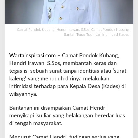
a
n
t
a
h
Camat Pondok Kubang, Hendri Irawan, S.Sos. Camat Pondok Kubang
Bantah Tegas Tudingan Intimidasi Kades
T
e
g
a
Wartainspirasi.com
– Camat Pondok Kubang,
s
Hendri Irawan, S.Sos, membantah keras dan
T
tegas isi sebuah surat tanpa identitas atau ‘surat
u
kaleng’ yang menuduh dirinya melakukan
d
i
intimidasi terhadap para Kepala Desa (Kades) di
n
wilayahnya.
g
a
Bantahan ini disampaikan Camat Hendri
n
menyikapi isu liar yang belakangan beredar luas
I
n
di tengah masyarakat.
t
i
Menurut Camat Hendri, tudingan serius yang