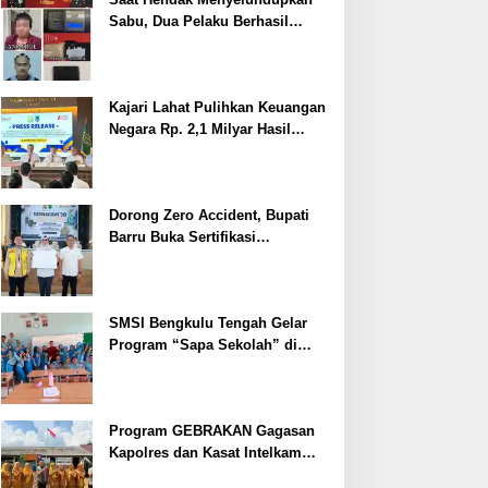
Sabu, Dua Pelaku Berhasil
Ditangkap
Kajari Lahat Pulihkan Keuangan
Negara Rp. 2,1 Milyar Hasil
Temuan BPK RI
Dorong Zero Accident, Bupati
Barru Buka Sertifikasi
Supervisor K3 Konstruksi
SMSI Bengkulu Tengah Gelar
Program “Sapa Sekolah” di
SMAN 1 Bengkulu Tengah
Program GEBRAKAN Gagasan
Kapolres dan Kasat Intelkam
Polres Lahat Menyasar ke Siswa