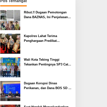
Pos Terhangat
Ribut.!! Dugaan Pemotongan
Dana BAZNAS, Ini Penjelasan
Ketua BAZNAS Lahat
Kapolres Lahat Terima
Penghargaan Predikat
Pelayanan Prima dari Polda
Sumsel Tahun 2026
Wali Kota Tebing Tinggi
Tekankan Pentingnya SP3 Catin
Cegah Stunting
Dugaan Korupsi Dinas
Perikanan, dan Dana BOS SD –
SMP Tahun 2025 – 2026 Terus
Dipertajam Kajari Lahat
Saat Hendak Menyelundupkan