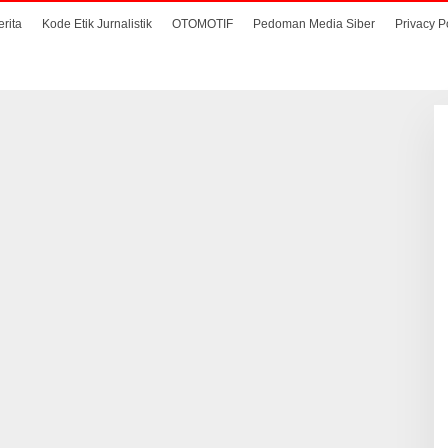
erita
Kode Etik Jurnalistik
OTOMOTIF
Pedoman Media Siber
Privacy P