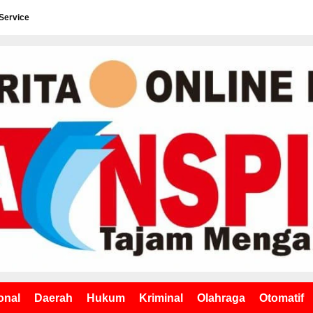
Service
onal
Daerah
Hukum
Kriminal
Olahraga
Otomatif