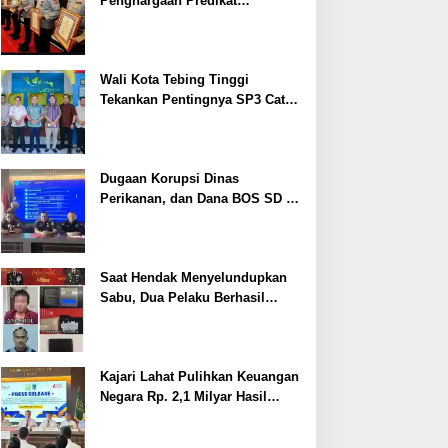
Penghargaan Predikat
Pelayanan Prima dari Polda
Sumsel Tahun 2026
Wali Kota Tebing Tinggi
Tekankan Pentingnya SP3 Catin
Cegah Stunting
Dugaan Korupsi Dinas
Perikanan, dan Dana BOS SD –
SMP Tahun 2025 – 2026 Terus
Dipertajam Kajari Lahat
Saat Hendak Menyelundupkan
Sabu, Dua Pelaku Berhasil
Ditangkap
Kajari Lahat Pulihkan Keuangan
Negara Rp. 2,1 Milyar Hasil
Temuan BPK RI