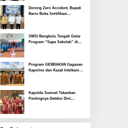
Dorong Zero Accident, Bupati
Barru Buka Sertifikasi
Supervisor K3 Konstruksi
SMSI Bengkulu Tengah Gelar
Program “Sapa Sekolah” di
SMAN 1 Bengkulu Tengah
Program GEBRAKAN Gagasan
Kapolres dan Kasat Intelkam
Polres Lahat Menyasar ke Siswa
SDN dan SMPN di Jarai
Kapolda Sumsel Tekankan
Pentingnya Deteksi Dini
Kesehatan untuk Optimalisasi
Pelayanan Kepolisian