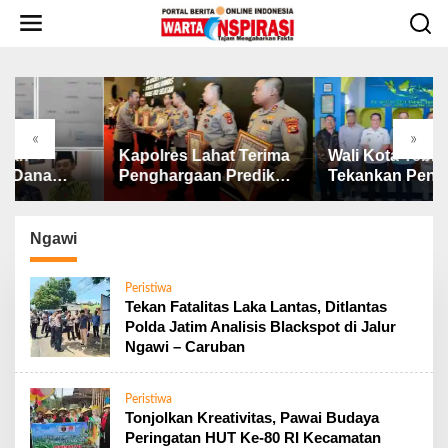
L
e
w
a
t
i
k
«
»
e
polres Lahat Terima
Wali Kota Tebing Tinggi
Dugaa
k
nghargaan Predikat
Tekankan Pentingnya
Perik
o
layanan Prima dari
SP3 Catin Cegah
BOS S
n
lda Sumsel Tahun
Stunting
2025 
t
026
Dipert
Ngawi
e
n
Peristiwa
Tekan Fatalitas Laka Lantas, Ditlantas
Polda Jatim Analisis Blackspot di Jalur
Ngawi – Caruban
Peristiwa
Tonjolkan Kreativitas, Pawai Budaya
Peringatan HUT Ke-80 RI Kecamatan