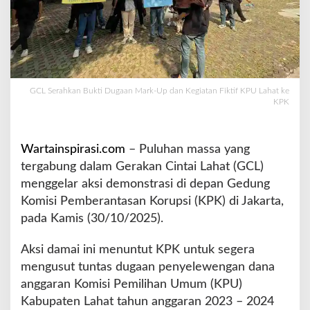
g
a
a
n
M
a
GCL Serahkan Bukti Dugaan Mark-Up dan Kegiatan Fiktif KPU Lahat ke
r
KPK
k
-
U
Wartainspirasi.com
– Puluhan massa yang
p
d
tergabung dalam Gerakan Cintai Lahat (GCL)
a
menggelar aksi demonstrasi di depan Gedung
n
Komisi Pemberantasan Korupsi (KPK) di Jakarta,
K
pada Kamis (30/10/2025).
e
g
i
Aksi damai ini menuntut KPK untuk segera
a
mengusut tuntas dugaan penyelewengan dana
t
anggaran Komisi Pemilihan Umum (KPU)
a
Kabupaten Lahat tahun anggaran 2023 – 2024
n