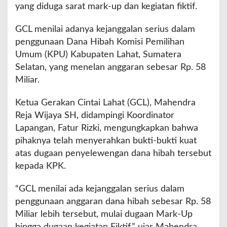
F
yang diduga sarat mark-up dan kegiatan fiktif.
i
k
GCL menilai adanya kejanggalan serius dalam
t
penggunaan Dana Hibah Komisi Pemilihan
i
Umum (KPU) Kabupaten Lahat, Sumatera
f
K
Selatan, yang menelan anggaran sebesar Rp. 58
P
Miliar.
U
L
Ketua Gerakan Cintai Lahat (GCL), Mahendra
a
Reja Wijaya SH, didampingi Koordinator
h
a
Lapangan, Fatur Rizki, mengungkapkan bahwa
t
pihaknya telah menyerahkan bukti-bukti kuat
k
atas dugaan penyelewengan dana hibah tersebut
e
kepada KPK.
K
P
K
“GCL menilai ada kejanggalan serius dalam
penggunaan anggaran dana hibah sebesar Rp. 58
Miliar lebih tersebut, mulai dugaan Mark-Up
hingga dugaan kegiatan Fiktif,” ujar Mahendra.