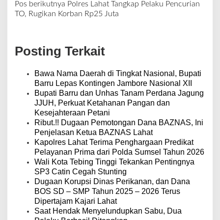
a
Pos berikutnya
Polres Lahat Tangkap Pelaku Pencurian
v
TO, Rugikan Korban Rp25 Juta
i
g
a
Posting Terkait
s
i
p
Bawa Nama Daerah di Tingkat Nasional, Bupati
o
Barru Lepas Kontingen Jambore Nasional XII
s
Bupati Barru dan Unhas Tanam Perdana Jagung
JJUH, Perkuat Ketahanan Pangan dan
Kesejahteraan Petani
Ribut.!! Dugaan Pemotongan Dana BAZNAS, Ini
Penjelasan Ketua BAZNAS Lahat
Kapolres Lahat Terima Penghargaan Predikat
Pelayanan Prima dari Polda Sumsel Tahun 2026
Wali Kota Tebing Tinggi Tekankan Pentingnya
SP3 Catin Cegah Stunting
Dugaan Korupsi Dinas Perikanan, dan Dana
BOS SD – SMP Tahun 2025 – 2026 Terus
Dipertajam Kajari Lahat
Saat Hendak Menyelundupkan Sabu, Dua