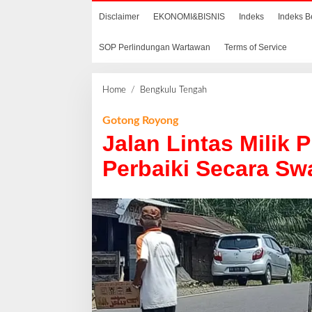
Disclaimer
EKONOMI&BISNIS
Indeks
Indeks B
SOP Perlindungan Wartawan
Terms of Service
Home
/
Bengkulu Tengah
J
a
l
Gotong Royong
a
Jalan Lintas Milik 
n
L
Perbaiki Secara S
i
n
t
a
s
M
i
l
i
k