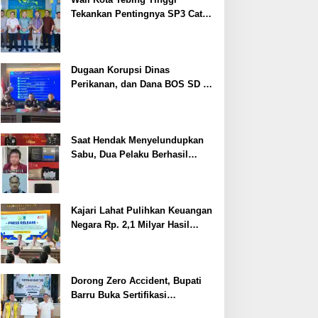
Tekankan Pentingnya SP3 Catin
Cegah Stunting
Dugaan Korupsi Dinas
Perikanan, dan Dana BOS SD –
SMP Tahun 2025 – 2026 Terus
Dipertajam Kajari Lahat
Saat Hendak Menyelundupkan
Sabu, Dua Pelaku Berhasil
Ditangkap
Kajari Lahat Pulihkan Keuangan
Negara Rp. 2,1 Milyar Hasil
Temuan BPK RI
Dorong Zero Accident, Bupati
Barru Buka Sertifikasi
Supervisor K3 Konstruksi