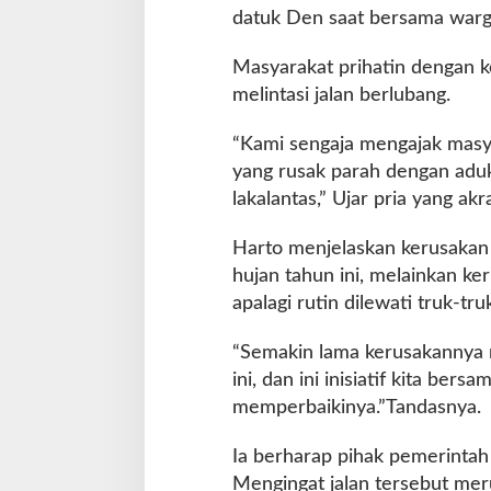
a
datuk Den saat bersama warg
i
k
Masyarakat prihatin dengan k
i
melintasi jalan berlubang.
S
e
“Kami sengaja mengajak masy
c
a
yang rusak parah dengan adu
r
lakalantas,” Ujar pria yang akr
a
S
Harto menjelaskan kerusakan j
w
hujan tahun ini, melainkan ker
a
d
apalagi rutin dilewati truk-t
a
y
“Semakin lama kerusakannya m
a
ini, dan ini inisiatif kita be
memperbaikinya.”Tandasnya.
Ia berharap pihak pemerintah
Mengingat jalan tersebut mer