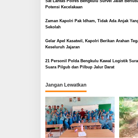
Sat Lantas Polres Bengkulu Survei Jalan Berlu
a
Potensi Kecelakaan
s
i
Zaman Kapolri Pak Idham, Tidak Ada Anjak Yan
Sekolah
p
o
Gelar Apel Kasatwil, Kapolri Berikan Arahan Teg
s
Keseluruh Jajaran
21 Personil Polda Bengkulu Kawal Logistik Sura
Suara Pilgub dan Pilbup Jalur Darat
Jangan Lewatkan