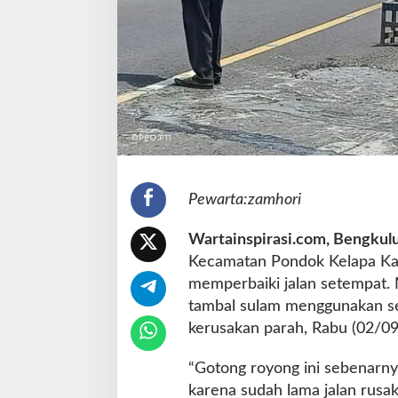
P
r
o
v
i
n
s
i
R
u
s
a
Pewarta:zamhori
k
,
Wartainspirasi.com, Bengkul
W
Kecamatan Pondok Kelapa Kab
a
memperbaiki jalan setempat.
r
g
tambal sulam menggunakan se
a
kerusakan parah, Rabu (02/09
P
e
“Gotong royong ini sebenarn
r
karena sudah lama jalan rusak
b