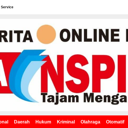
 Service
onal
Daerah
Hukum
Kriminal
Olahraga
Otomatif