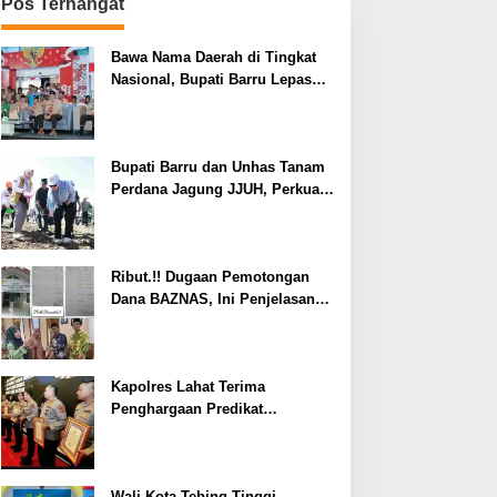
Pos Terhangat
Bawa Nama Daerah di Tingkat
Nasional, Bupati Barru Lepas
Kontingen Jambore Nasional XII
Bupati Barru dan Unhas Tanam
Perdana Jagung JJUH, Perkuat
Ketahanan Pangan dan
Kesejahteraan Petani
Ribut.!! Dugaan Pemotongan
Dana BAZNAS, Ini Penjelasan
Ketua BAZNAS Lahat
Kapolres Lahat Terima
Penghargaan Predikat
Pelayanan Prima dari Polda
Sumsel Tahun 2026
Wali Kota Tebing Tinggi