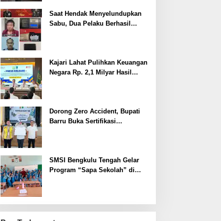
Saat Hendak Menyelundupkan
Sabu, Dua Pelaku Berhasil
Ditangkap
Kajari Lahat Pulihkan Keuangan
Negara Rp. 2,1 Milyar Hasil
Temuan BPK RI
Dorong Zero Accident, Bupati
Barru Buka Sertifikasi
Supervisor K3 Konstruksi
SMSI Bengkulu Tengah Gelar
Program “Sapa Sekolah” di
SMAN 1 Bengkulu Tengah