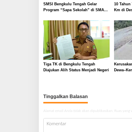
SMSI Bengkulu Tengah Gelar
10 Tahun 
Program “Sapa Sekolah” di SMAN
Km di De
1 Bengkulu Tengah
Tengah B
Tiga TK di Bengkulu Tengah
Kerusakan
Diajukan Alih Status Menjadi Negeri
Dewa–Ke
Prihatin,
Segera
Tinggalkan Balasan
Alamat email Anda tidak akan dipublikasikan.
Ruas yang 