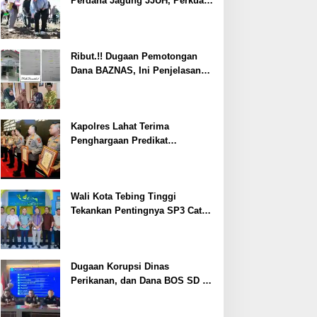
Perdana Jagung JJUH, Perkuat
Ketahanan Pangan dan
Kesejahteraan Petani
Ribut.!! Dugaan Pemotongan
Dana BAZNAS, Ini Penjelasan
Ketua BAZNAS Lahat
Kapolres Lahat Terima
Penghargaan Predikat
Pelayanan Prima dari Polda
Sumsel Tahun 2026
Wali Kota Tebing Tinggi
Tekankan Pentingnya SP3 Catin
Cegah Stunting
Dugaan Korupsi Dinas
Perikanan, dan Dana BOS SD –
SMP Tahun 2025 – 2026 Terus
Dipertajam Kajari Lahat