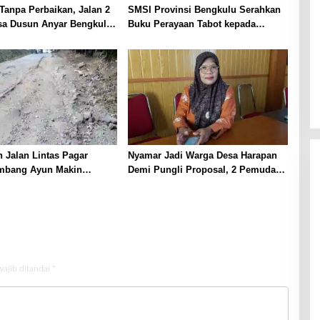
Tanpa Perbaikan, Jalan 2
SMSI Provinsi Bengkulu Serahkan
sa Dusun Anyar Bengkulu
Buku Perayaan Tabot kepada
erlumpur dan Berlubang
Dirlantas Polda Bengkulu
 Jalan Lintas Pagar
Nyamar Jadi Warga Desa Harapan
mbang Ayun Makin
Demi Pungli Proposal, 2 Pemuda
 Warga Tuntut Perbaikan
Diamankan Polisi
wajib ditandai
*