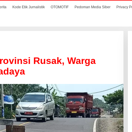
erita
Kode Etik Jurnalistik
OTOMOTIF
Pedoman Media Siber
Privacy P
Provinsi Rusak, Warga
wadaya