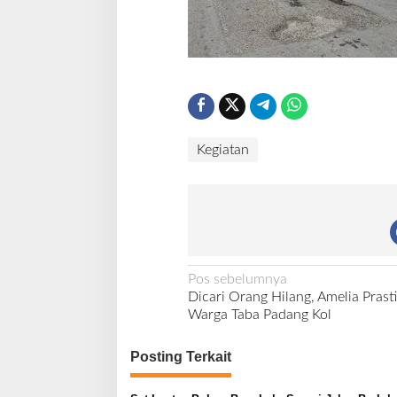
Kegiatan
N
Pos sebelumnya
Dicari Orang Hilang, Amelia Prast
a
Warga Taba Padang Kol
v
i
Posting Terkait
g