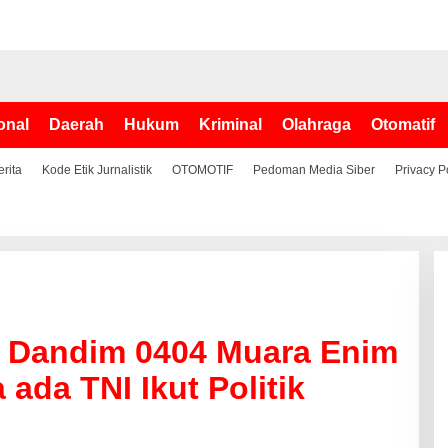
onal
Daerah
Hukum
Kriminal
Olahraga
Otomatif
erita
Kode Etik Jurnalistik
OTOMOTIF
Pedoman Media Siber
Privacy P
, Dandim 0404 Muara Enim
ada TNI Ikut Politik