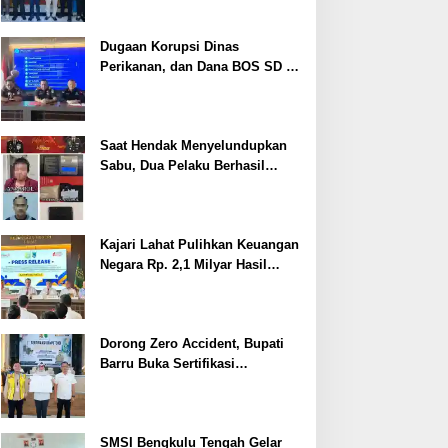
Dugaan Korupsi Dinas
Perikanan, dan Dana BOS SD –
SMP Tahun 2025 – 2026 Terus
Dipertajam Kajari Lahat
Saat Hendak Menyelundupkan
Sabu, Dua Pelaku Berhasil
Ditangkap
Kajari Lahat Pulihkan Keuangan
Negara Rp. 2,1 Milyar Hasil
Temuan BPK RI
Dorong Zero Accident, Bupati
Barru Buka Sertifikasi
Supervisor K3 Konstruksi
SMSI Bengkulu Tengah Gelar