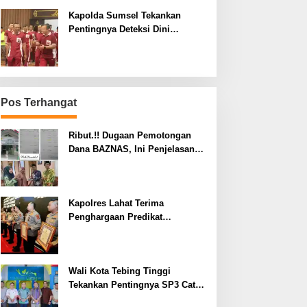
Kapolda Sumsel Tekankan
Pentingnya Deteksi Dini
Kesehatan untuk Optimalisasi
Pelayanan Kepolisian
Pos Terhangat
Ribut.!! Dugaan Pemotongan
Dana BAZNAS, Ini Penjelasan
Ketua BAZNAS Lahat
Kapolres Lahat Terima
Penghargaan Predikat
Pelayanan Prima dari Polda
Sumsel Tahun 2026
Wali Kota Tebing Tinggi
Tekankan Pentingnya SP3 Catin
Cegah Stunting