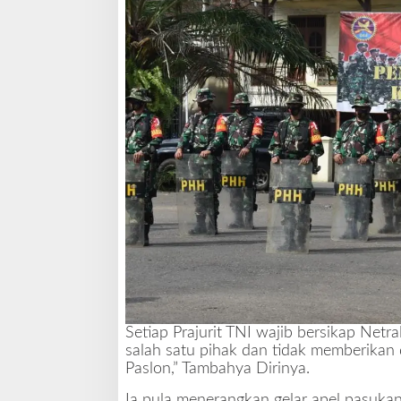
Setiap Prajurit TNI wajib bersikap Netra
salah satu pihak dan tidak memberikan
Paslon,” Tambahya Dirinya.
Ia pula menerangkan gelar apel pasukan