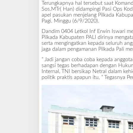
Terungkapnya hal tersebut saat Komand
a
Sos.MTr( Han) didampingi Pasi Ops Ko
T
apel pasukan menjelang Pilkada Kabupa
N
Pagi. Minggu (6/9/2020).
I
I
Dandim 0404 Letkol Inf Erwin Iswari m
k
Pilkada Kabupaten PALI dirinya mengat
u
serta mengingatkan kepada seluruh angg
t
jaga dalam pengamanan Pilkada Pali me
P
o
” Jadi jangan coba coba kepada anggota 
l
sangsi tegas berhadapan dengan Hukum,
i
Internal, TNI bersikap Netral dalam kehi
t
politik praktis apapun itu, ” Tegasnya P
i
k
P
r
a
k
t
i
s