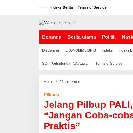
L
Indeks Berita
Terms of Service
e
w
a
t
i
Beranda
Berita utama
Politik
Nasi
k
e
k
Disclaimer
EKONOMI&BISNIS
Indeks
Indeks B
o
n
SOP Perlindungan Wartawan
Terms of Service
t
e
n
Home
/
Muara Enim
J
e
l
Pilkada
a
Jelang Pilbup PALI
n
g
“Jangan Coba-coba 
P
Praktis”
i
l