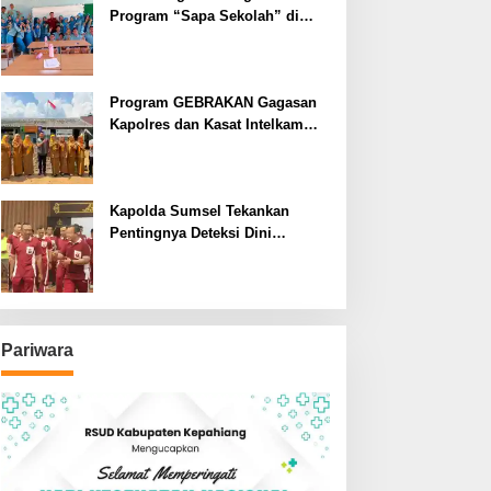
Program “Sapa Sekolah” di
SMAN 1 Bengkulu Tengah
Program GEBRAKAN Gagasan
Kapolres dan Kasat Intelkam
Polres Lahat Menyasar ke Siswa
SDN dan SMPN di Jarai
Kapolda Sumsel Tekankan
Pentingnya Deteksi Dini
Kesehatan untuk Optimalisasi
Pelayanan Kepolisian
Pariwara