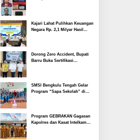
Ditangkap
Kajari Lahat Pulihkan Keuangan
Negara Rp. 2,1 Milyar Hasil
Temuan BPK RI
Dorong Zero Accident, Bupati
Barru Buka Sertifikasi
Supervisor K3 Konstruksi
SMSI Bengkulu Tengah Gelar
Program “Sapa Sekolah” di
SMAN 1 Bengkulu Tengah
Program GEBRAKAN Gagasan
Kapolres dan Kasat Intelkam
Polres Lahat Menyasar ke Siswa
SDN dan SMPN di Jarai