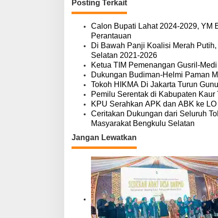
Posting Terkait
i
g
a
Calon Bupati Lahat 2024-2029, YM B
s
Perantauan
i
Di Bawah Panji Koalisi Merah Putih
p
Selatan 2021-2026
o
Ketua TIM Pemenangan Gusril-Medi 
s
Dukungan Budiman-Helmi Paman M
Tokoh HIKMA Di Jakarta Turun Gun
Pemilu Serentak di Kabupaten Kaur 
KPU Serahkan APK dan ABK ke LO 
Ceritakan Dukungan dari Seluruh To
Masyarakat Bengkulu Selatan
Jangan Lewatkan