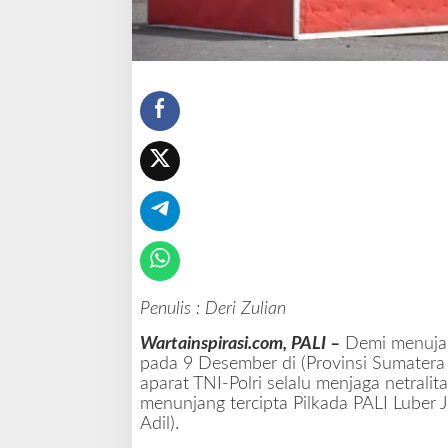
E
n
i
m
"
J
a
n
g
a
n
C
o
b
a
Penulis : Deri Zulian
-
c
Wartainspirasi.com, PALI –
Demi menujan
o
pada 9 Desember di (Provinsi Sumatera
b
aparat TNI-Polri selalu menjaga netralit
a
menunjang tercipta Pilkada PALI Luber 
a
Adil).
d