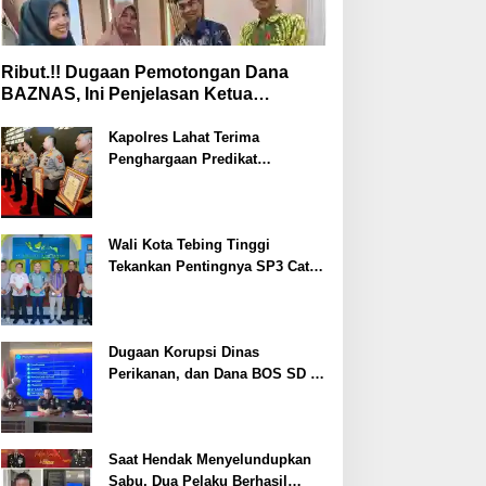
Ribut.!! Dugaan Pemotongan Dana
BAZNAS, Ini Penjelasan Ketua
BAZNAS Lahat
Kapolres Lahat Terima
Penghargaan Predikat
Pelayanan Prima dari Polda
Sumsel Tahun 2026
Wali Kota Tebing Tinggi
Tekankan Pentingnya SP3 Catin
Cegah Stunting
Dugaan Korupsi Dinas
Perikanan, dan Dana BOS SD –
SMP Tahun 2025 – 2026 Terus
Dipertajam Kajari Lahat
Saat Hendak Menyelundupkan
Sabu, Dua Pelaku Berhasil