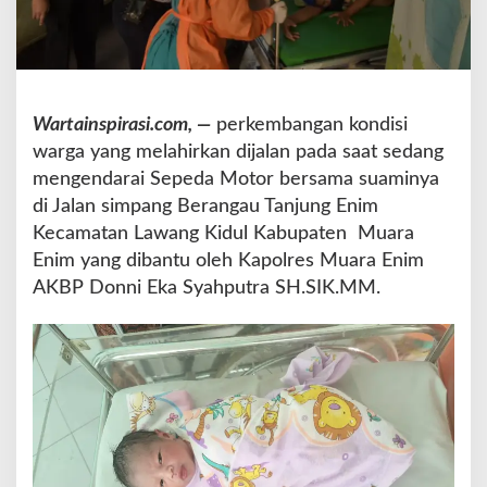
a
n
t
u
W
Wartainspirasi.com, —
perkembangan kondisi
a
r
warga yang melahirkan dijalan pada saat sedang
g
mengendarai Sepeda Motor bersama suaminya
a
di Jalan simpang Berangau Tanjung Enim
D
Kecamatan Lawang Kidul Kabupaten Muara
e
s
Enim yang dibantu oleh Kapolres Muara Enim
a
AKBP Donni Eka Syahputra SH.SIK.MM.
T
e
g
a
l
R
e
j
o