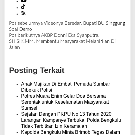
Pos sebelumnya
Videonya Beredar, Bupati BU Singgung
N
Soal Demo
a
Pos berikutnya
AKBP Donni Eka Syahputra.
v
SH.SIK.MM, Membantu Masyarakat Melahirkan Di
i
Jalan
g
a
s
Posting Terkait
i
p
o
Anak Majikan Di Embat, Pemuda Sumbar
s
Dibekuk Polisi
Polres Muara Enim Gelar Doa Bersama
Serentak untuk Keselamatan Masyarakat
Sumsel
Sejalan Dengan PKPU No.13 Tahun 2020
Larangan Kampanye Terbuka, Polda Bengkulu
Tidak Terbitkan Izin Keramaian
Kapolda Bengkulu Minta Brimob Tegas Dalam