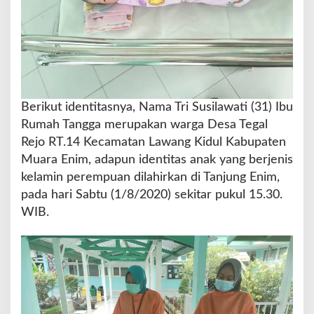
Y
a
n
g
M
e
l
a
Berikut identitasnya, Nama Tri Susilawati (31) Ibu
h
Rumah Tangga merupakan warga Desa Tegal
i
Rejo RT.14 Kecamatan Lawang Kidul Kabupaten
r
Muara Enim, adapun identitas anak yang berjenis
k
a
kelamin perempuan dilahirkan di Tanjung Enim,
n
pada hari Sabtu (1/8/2020) sekitar pukul 15.30.
d
WIB.
i
J
a
l
a
n