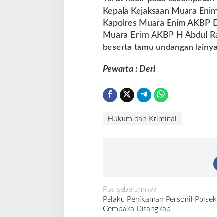
Kepala Kejaksaan Muara Enim
Kapolres Muara Enim AKBP 
Muara Enim AKBP H Abdul Ra
beserta tamu undangan lainya
Pewarta : Deri
Hukum dan Kriminal
N
Pos sebelumnya
Pelaku Penikaman Personil Polse
a
Cempaka Ditangkap