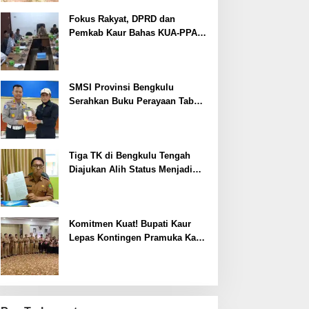
Fokus Rakyat, DPRD dan
Pemkab Kaur Bahas KUA-PPAS
2027
SMSI Provinsi Bengkulu
Serahkan Buku Perayaan Tabot
kepada Dirlantas Polda
Bengkulu
Tiga TK di Bengkulu Tengah
Diajukan Alih Status Menjadi
Negeri
Komitmen Kuat! Bupati Kaur
Lepas Kontingen Pramuka Kaur
ke Jamnas XII Cibubur 2026