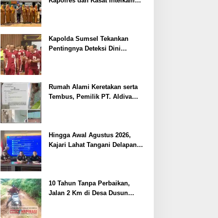
Kapolres dan Kasat Intelkam
Polres Lahat Menyasar ke Siswa
SDN dan SMPN di Jarai
Kapolda Sumsel Tekankan
Pentingnya Deteksi Dini
Kesehatan untuk Optimalisasi
Pelayanan Kepolisian
Rumah Alami Keretakan serta
Tembus, Pemilik PT. Aldiva
Mandiri Perkasa di Polisikan
Hingga Awal Agustus 2026,
Kajari Lahat Tangani Delapan
Perkara
10 Tahun Tanpa Perbaikan,
Jalan 2 Km di Desa Dusun
Anyar Bengkulu Tengah
Berlumpur dan Berlubang