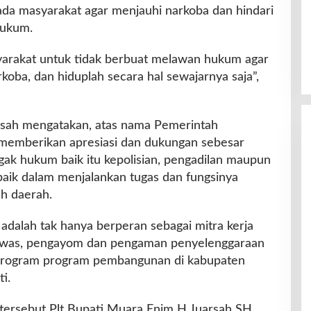
pada masyarakat agar menjauhi narkoba dan hindari
hukum.
arakat untuk tidak berbuat melawan hukum agar
rkoba, dan hiduplah secara hal sewajarnya saja”,
arsah mengatakan, atas nama Pemerintah
memberikan apresiasi dan dukungan sebesar
ak hukum baik itu kepolisian, pengadilan maupun
baik dalam menjalankan tugas dan fungsinya
h daerah.
dalah tak hanya berperan sebagai mitra kerja
gawas, pengayom dan pengaman penyelenggaraan
program program pembangunan di kabupaten
i.
tersebut Plt Bupati Muara Enim H Juarsah SH,