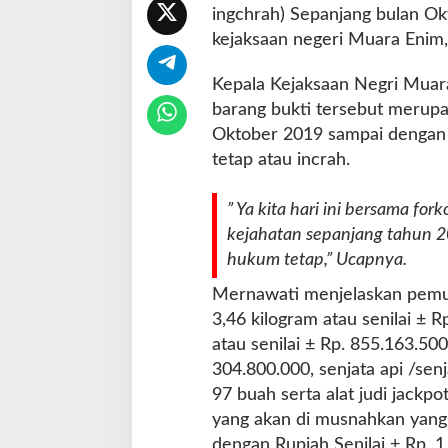
ingchrah) Sepanjang bulan Ok
B
u
kejaksaan negeri Muara Enim,
k
t
Kepala Kejaksaan Negri Mua
i
barang bukti tersebut merupa
K
Oktober 2019 sampai dengan 
e
j
tetap atau incrah.
a
h
” Ya kita hari ini bersama f
a
kejahatan sepanjang tahun 2
t
a
hukum tetap,” Ucapnya.
n
Mernawati menjelaskan pemus
2
0
3,46 kilogram atau senilai ±
1
atau senilai ± Rp. 855.163.500
9
304.800.000, senjata api /se
-
97 buah serta alat judi jackp
2
0
yang akan di musnahkan yang be
2
dengan Rupiah Senilai ± Rp. 1