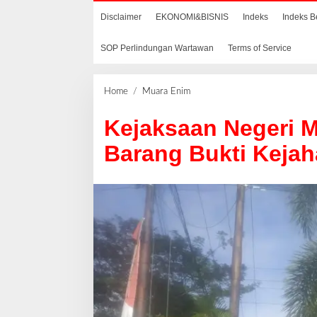
Disclaimer
EKONOMI&BISNIS
Indeks
Indeks B
SOP Perlindungan Wartawan
Terms of Service
Home
/
Muara Enim
K
e
Kejaksaan Negeri 
j
a
Barang Bukti Kejah
k
s
a
a
n
N
e
g
e
r
i
M