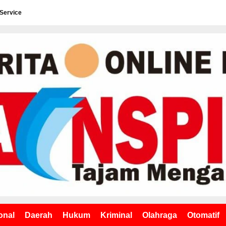
 Service
onal
Daerah
Hukum
Kriminal
Olahraga
Otomatif