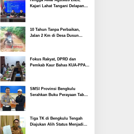
Kajari Lahat Tangani Delapan
Perkara
10 Tahun Tanpa Perbaikan,
Jalan 2 Km di Desa Dusun
Anyar Bengkulu Tengah
Berlumpur dan Berlubang
Fokus Rakyat, DPRD dan
Pemkab Kaur Bahas KUA-PPAS
2027
SMSI Provinsi Bengkulu
Serahkan Buku Perayaan Tabot
kepada Dirlantas Polda
Bengkulu
Tiga TK di Bengkulu Tengah
Diajukan Alih Status Menjadi
Negeri