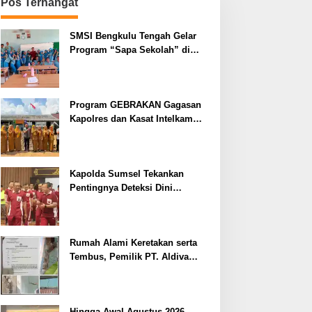
Pos Terhangat
SMSI Bengkulu Tengah Gelar
Program “Sapa Sekolah” di
SMAN 1 Bengkulu Tengah
Program GEBRAKAN Gagasan
Kapolres dan Kasat Intelkam
Polres Lahat Menyasar ke Siswa
SDN dan SMPN di Jarai
Kapolda Sumsel Tekankan
Pentingnya Deteksi Dini
Kesehatan untuk Optimalisasi
Pelayanan Kepolisian
Rumah Alami Keretakan serta
Tembus, Pemilik PT. Aldiva
Mandiri Perkasa di Polisikan
Hingga Awal Agustus 2026,