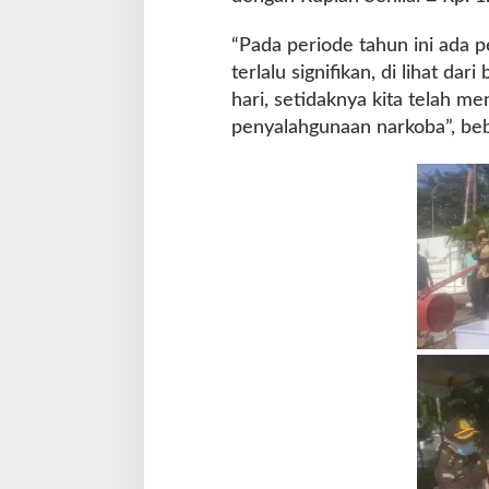
0
“Pada periode tahun ini ada p
terlalu signifikan, di lihat d
hari, setidaknya kita telah m
penyalahgunaan narkoba”, be