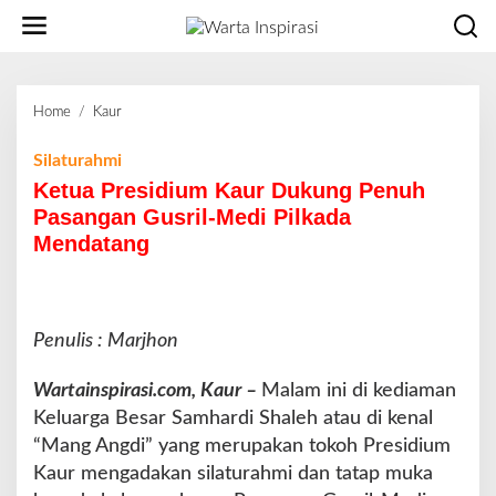
L
e
w
a
t
Home
/
Kaur
K
i
e
k
t
Silaturahmi
e
u
Ketua Presidium Kaur Dukung Penuh
k
a
o
Pasangan Gusril-Medi Pilkada
P
n
Mendatang
r
t
e
e
s
n
i
d
Penulis : Marjhon
i
u
Wartainspirasi.com, Kaur –
Malam ini di kediaman
m
Keluarga Besar Samhardi Shaleh atau di kenal
K
“Mang Angdi” yang merupakan tokoh Presidium
a
u
Kaur mengadakan silaturahmi dan tatap muka
r