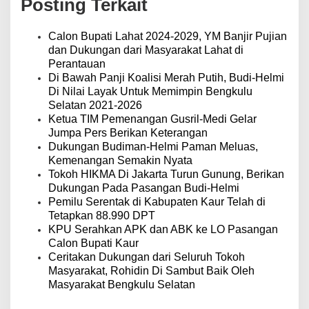
Posting Terkait
s
i
p
Calon Bupati Lahat 2024-2029, YM Banjir Pujian
o
dan Dukungan dari Masyarakat Lahat di
s
Perantauan
Di Bawah Panji Koalisi Merah Putih, Budi-Helmi
Di Nilai Layak Untuk Memimpin Bengkulu
Selatan 2021-2026
Ketua TIM Pemenangan Gusril-Medi Gelar
Jumpa Pers Berikan Keterangan
Dukungan Budiman-Helmi Paman Meluas,
Kemenangan Semakin Nyata
Tokoh HIKMA Di Jakarta Turun Gunung, Berikan
Dukungan Pada Pasangan Budi-Helmi
Pemilu Serentak di Kabupaten Kaur Telah di
Tetapkan 88.990 DPT
KPU Serahkan APK dan ABK ke LO Pasangan
Calon Bupati Kaur
Ceritakan Dukungan dari Seluruh Tokoh
Masyarakat, Rohidin Di Sambut Baik Oleh
Masyarakat Bengkulu Selatan