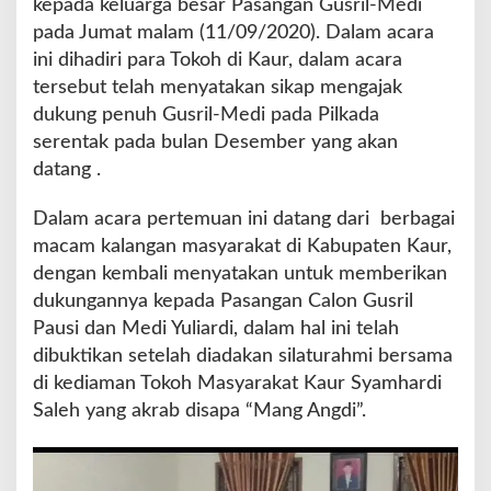
kepada keluarga besar Pasangan Gusril-Medi
D
pada Jumat malam (11/09/2020). Dalam acara
u
ini dihadiri para Tokoh di Kaur, dalam acara
k
u
tersebut telah menyatakan sikap mengajak
n
dukung penuh Gusril-Medi pada Pilkada
g
serentak pada bulan Desember yang akan
P
datang .
e
n
u
Dalam acara pertemuan ini datang dari berbagai
h
macam kalangan masyarakat di Kabupaten Kaur,
P
dengan kembali menyatakan untuk memberikan
a
dukungannya kepada Pasangan Calon Gusril
s
a
Pausi dan Medi Yuliardi, dalam hal ini telah
n
dibuktikan setelah diadakan silaturahmi bersama
g
di kediaman Tokoh Masyarakat Kaur Syamhardi
a
Saleh yang akrab disapa “Mang Angdi”.
n
G
u
s