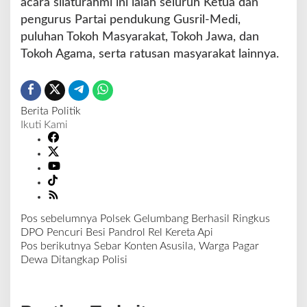
acara silaturahmi ini ialah seluruh Ketua dan
pengurus Partai pendukung Gusril-Medi,
puluhan Tokoh Masyarakat, Tokoh Jawa, dan
Tokoh Agama, serta ratusan masyarakat lainnya.
Berita Politik
Ikuti Kami
Pos sebelumnya
Polsek Gelumbang Berhasil Ringkus
N
DPO Pencuri Besi Pandrol Rel Kereta Api
a
Pos berikutnya
Sebar Konten Asusila, Warga Pagar
v
Dewa Ditangkap Polisi
i
g
a