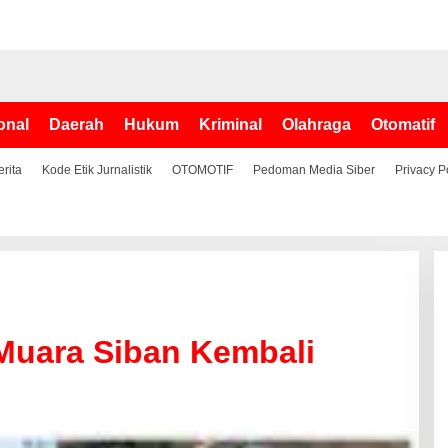
onal
Daerah
Hukum
Kriminal
Olahraga
Otomatif
erita
Kode Etik Jurnalistik
OTOMOTIF
Pedoman Media Siber
Privacy P
Muara Siban Kembali