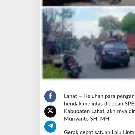
a
n
c
a
r
d
a
n
T
e
r
t
i
b
Lahat — Keluhan para pengen
hendak melintas didepan SPB
Kabupaten Lahat, akhirnya di
Muriyanto SH, MH.
Gerak cepat satuan Lalu Linta