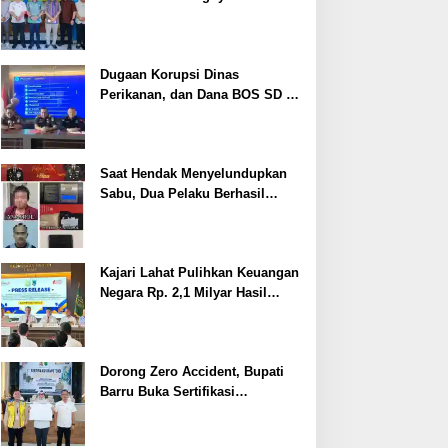
Cegah Stunting
Dugaan Korupsi Dinas
Perikanan, dan Dana BOS SD –
SMP Tahun 2025 – 2026 Terus
Dipertajam Kajari Lahat
Saat Hendak Menyelundupkan
Sabu, Dua Pelaku Berhasil
Ditangkap
Kajari Lahat Pulihkan Keuangan
Negara Rp. 2,1 Milyar Hasil
Temuan BPK RI
Dorong Zero Accident, Bupati
Barru Buka Sertifikasi
Supervisor K3 Konstruksi