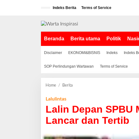
L
Indeks Berita
Terms of Service
e
w
a
t
i
Beranda
Berita utama
Politik
Nasi
k
e
k
Disclaimer
EKONOMI&BISNIS
Indeks
Indeks B
o
n
SOP Perlindungan Wartawan
Terms of Service
t
e
n
Home
/
Berita
L
a
l
Lalulintas
i
Lalin Depan SPBU 
n
D
Lancar dan Tertib
e
p
a