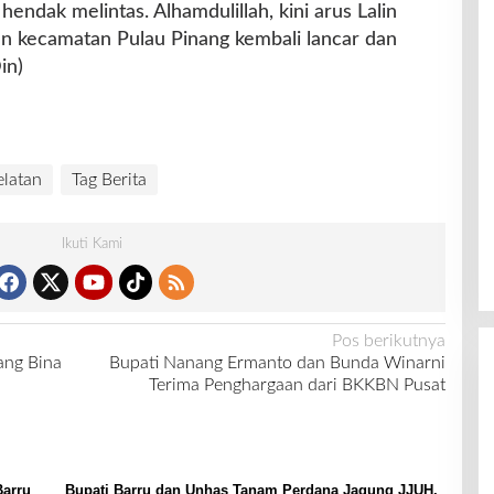
endak melintas. Alhamdulillah, kini arus Lalin
 kecamatan Pulau Pinang kembali lancar dan
in)
latan
Tag Berita
Ikuti Kami
Pos berikutnya
ang Bina
Bupati Nanang Ermanto dan Bunda Winarni
Terima Penghargaan dari BKKBN Pusat
Barru
Bupati Barru dan Unhas Tanam Perdana Jagung JJUH,