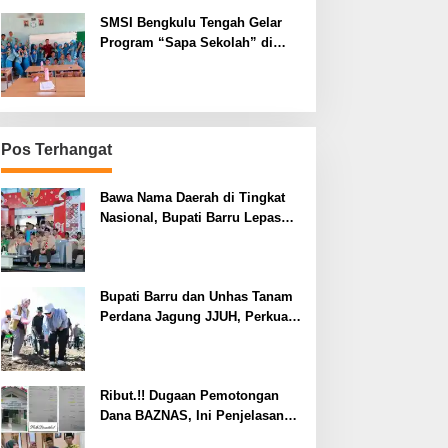
SMSI Bengkulu Tengah Gelar
Program “Sapa Sekolah” di
SMAN 1 Bengkulu Tengah
Pos Terhangat
Bawa Nama Daerah di Tingkat
Nasional, Bupati Barru Lepas
Kontingen Jambore Nasional XII
Bupati Barru dan Unhas Tanam
Perdana Jagung JJUH, Perkuat
Ketahanan Pangan dan
Kesejahteraan Petani
Ribut.!! Dugaan Pemotongan
Dana BAZNAS, Ini Penjelasan
Ketua BAZNAS Lahat