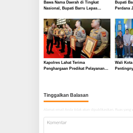
Bawa Nama Daerah di Tingkat
Bupati B
Nasional, Bupati Barru Lepas
Perdana 
Kontingen Jambore Nasional XII
Ketahana
Kesejahte
Kapolres Lahat Terima
Wali Kota
Penghargaan Predikat Pelayanan
Pentingn
Prima dari Polda Sumsel Tahun
Stunting
2026
Tinggalkan Balasan
Alamat email Anda tidak akan dipublikasikan.
Ruas yang 