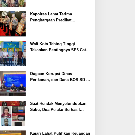
Kapolres Lahat Terima
Penghargaan Predikat
Pelayanan Prima dari Polda
Sumsel Tahun 2026
Wali Kota Tebing Tinggi
Tekankan Pentingnya SP3 Catin
Cegah Stunting
Dugaan Korupsi Dinas
Perikanan, dan Dana BOS SD –
SMP Tahun 2025 – 2026 Terus
Dipertajam Kajari Lahat
Saat Hendak Menyelundupkan
Sabu, Dua Pelaku Berhasil
Ditangkap
Kajari Lahat Pulihkan Keuangan