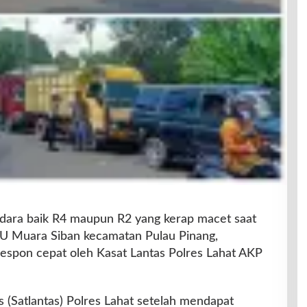
dara baik R4 maupun R2 yang kerap macet saat
U Muara Siban kecamatan Pulau Pinang,
respon cepat oleh Kasat Lantas Polres Lahat AKP
s (Satlantas) Polres Lahat setelah mendapat