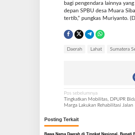
bagi pengendara lainnya yang h
depan SPBU desa Muara Siban
tertib,” pungkas Muriyanto. (D
Daerah
Lahat
Sumatera Se
N
Pos sebelumnya
Tingkatkan Mobilitas, DPUPR Bid
a
Marga Lakukan Rehabilitasi Jalan
v
i
Posting Terkait
g
Bawa Nama Daerah di Tingkat Nasional, Bupati 