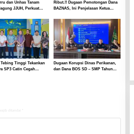
arru dan Unhas Tanam
Ribut.!! Dugaan Pemotongan Dana
Jagung JJUH, Perkuat
BAZNAS, Ini Penjelasan Ketua
n Pangan dan
BAZNAS Lahat
raan Petani
 Tebing Tinggi Tekankan
Dugaan Korupsi Dinas Perikanan,
ya SP3 Catin Cegah
dan Dana BOS SD – SMP Tahun
2025 – 2026 Terus Dipertajam Kajari
Lahat
wajib ditandai
*