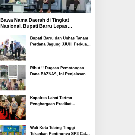
Bawa Nama Daerah di Tingkat
Nasional, Bupati Barru Lepas
Kontingen Jambore Nasional XII
Bupati Barru dan Unhas Tanam
Perdana Jagung JJUH, Perkuat
Ketahanan Pangan dan
Kesejahteraan Petani
Ribut.!! Dugaan Pemotongan
Dana BAZNAS, Ini Penjelasan
Ketua BAZNAS Lahat
Kapolres Lahat Terima
Penghargaan Predikat
Pelayanan Prima dari Polda
Sumsel Tahun 2026
Wali Kota Tebing Tinggi
Tekankan Pentingnya SP3 Catin