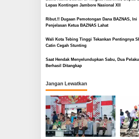
a
Lepas Kontingen Jambore Nasional XII
s
i
Ribut.!! Dugaan Pemotongan Dana BAZNAS, Ini
Penjelasan Ketua BAZNAS Lahat
p
o
Wali Kota Tebing Tinggi Tekankan Pentingnya S
s
Catin Cegah Stunting
Saat Hendak Menyelundupkan Sabu, Dua Pelaku
Berhasil Ditangkap
Jangan Lewatkan