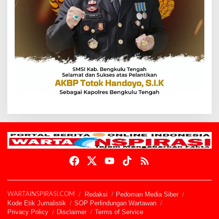
Redaksi
Pedoman Media Siber
WARTAINSPIRASI.COM
Kode Etik Jurnalistik
SOP Perlindungan Wartawan
Privacy Policy
Disclaimer
Terms of Service