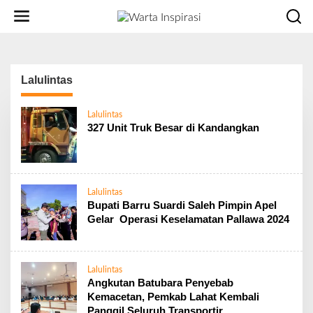
L
e
w
a
t
i
Lalulintas
k
e
Lalulintas
k
327 Unit Truk Besar di Kandangkan
o
n
t
e
n
Lalulintas
Bupati Barru Suardi Saleh Pimpin Apel
Gelar Operasi Keselamatan Pallawa 2024
Lalulintas
Angkutan Batubara Penyebab
Kemacetan, Pemkab Lahat Kembali
Panggil Seluruh Transportir