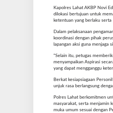
o
l
Kapolres Lahat AKBP Novi Ed
r
dilokasi bertujuan untuk mema
e
ketentuan yang berlaku sert
s
L
Dalam pelaksanaan pengamana
a
h
koordinasi dengan pihak peru
a
lapangan aksi guna menjaga si
t
“Selain itu, petugas memberi
menyampaikan Aspirasi secara
yang dapat mengganggu keter
Berkat kesiapsiagaan Personil
unjuk rasa berlangsung dengan
Polres Lahat berkomitmen un
masyarakat, serta menjamin 
muka umum sesuai dengan Pe