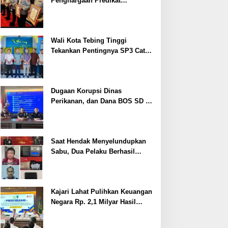
Penghargaan Predikat
Pelayanan Prima dari Polda
Sumsel Tahun 2026
Wali Kota Tebing Tinggi
Tekankan Pentingnya SP3 Catin
Cegah Stunting
Dugaan Korupsi Dinas
Perikanan, dan Dana BOS SD –
SMP Tahun 2025 – 2026 Terus
Dipertajam Kajari Lahat
Saat Hendak Menyelundupkan
Sabu, Dua Pelaku Berhasil
Ditangkap
Kajari Lahat Pulihkan Keuangan
Negara Rp. 2,1 Milyar Hasil
Temuan BPK RI