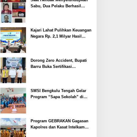
Sabu, Dua Pelaku Berhasil
Ditangkap
Kajari Lahat Pulihkan Keuangan
Negara Rp. 2,1 Milyar Hasil
Temuan BPK RI
Dorong Zero Accident, Bupati
Barru Buka Sertifikasi
Supervisor K3 Konstruksi
SMSI Bengkulu Tengah Gelar
Program “Sapa Sekolah” di
SMAN 1 Bengkulu Tengah
Program GEBRAKAN Gagasan
Kapolres dan Kasat Intelkam
Polres Lahat Menyasar ke Siswa