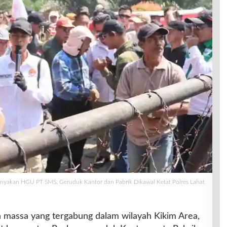
nyakan HGU PT SMS, Geruduk Kantor dan Pabrik Dikawal Ketat Polres Lahat
 massa yang tergabung dalam wilayah Kikim Area,