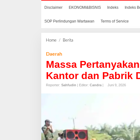
Disclaimer
EKONOMI&BISNIS
Indeks
Indeks B
SOP Perlindungan Wartawan
Terms of Service
Home
/
Berita
M
a
s
Daerah
s
Massa Pertanyakan
a
P
Kantor dan Pabrik 
e
r
Reporter:
Sahfudin
| Editor:
Candra
|
Juni 9, 2026
t
a
n
y
a
k
a
n