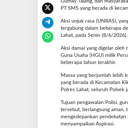
Gumay Talang, dan masyaraka
d
PT SMS yang berada di kecam
a
n
Aksi unjuk rasa (UNRAS), yan
P
a
tergabung dalam beberapa de
b
Lahat, pada Senin (8/6/2026).
r
i
Aksi damai yang digelar oleh 
k
Guna Usaha (HGU) milik Peru
D
i
beberapa tahun terakhir.
k
a
Massa yang berjumlah lebih k
w
yang berada di Kecamatan Ki
a
Polres Lahat, seluruh Polsek j
l
K
e
Tujuan pengawalan Polisi, gu
t
tersebut, berlangsung aman, 
a
mengedepankan pendekatan H
t
menyampaikan Aspirasi.
P