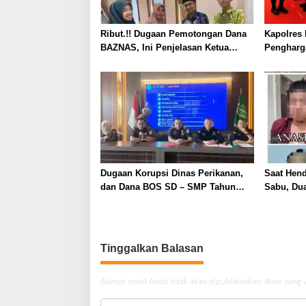
Ribut.!! Dugaan Pemotongan Dana
Kapolres 
BAZNAS, Ini Penjelasan Ketua
Pengharg
BAZNAS Lahat
Prima da
2026
Dugaan Korupsi Dinas Perikanan,
Saat Hen
dan Dana BOS SD – SMP Tahun
Sabu, Dua
2025 – 2026 Terus Dipertajam Kajari
Ditangka
Lahat
Tinggalkan Balasan
Alamat email Anda tidak akan dipublikasikan.
Ruas yang 