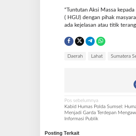
“Tuntutan Aksi Massa kepada
( HGU) dengan pihak masyarak
ada kejelasan atau titik tera
Daerah
Lahat
Sumatera Se
N
Pos sebelumnya
Kabid Humas Polda Sumsel: Hum
a
Menjadi Garda Terdepan Mengaw
v
Informasi Publik
i
Posting Terkait
g