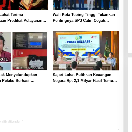
Lahat Terima
Wali Kota Tebing Tinggi Tekankan
aan Predikat Pelayanan
Pentingnya SP3 Catin Cegah
ri Polda Sumsel Tahun
Stunting
dak Menyelundupkan
Kajari Lahat Pulihkan Keuangan
 Pelaku Berhasil
Negara Rp. 2,1 Milyar Hasil Temuan
p
BPK RI
wajib ditandai
*