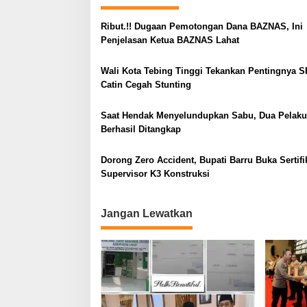
a
Ribut.!! Dugaan Pemotongan Dana BAZNAS, Ini
s
Penjelasan Ketua BAZNAS Lahat
i
Wali Kota Tebing Tinggi Tekankan Pentingnya S
p
Catin Cegah Stunting
o
s
Saat Hendak Menyelundupkan Sabu, Dua Pelaku
Berhasil Ditangkap
Dorong Zero Accident, Bupati Barru Buka Sertifi
Supervisor K3 Konstruksi
Jangan Lewatkan