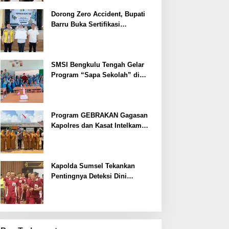
Dorong Zero Accident, Bupati
Barru Buka Sertifikasi
Supervisor K3 Konstruksi
SMSI Bengkulu Tengah Gelar
Program “Sapa Sekolah” di
SMAN 1 Bengkulu Tengah
Program GEBRAKAN Gagasan
Kapolres dan Kasat Intelkam
Polres Lahat Menyasar ke Siswa
SDN dan SMPN di Jarai
Kapolda Sumsel Tekankan
Pentingnya Deteksi Dini
Kesehatan untuk Optimalisasi
Pelayanan Kepolisian