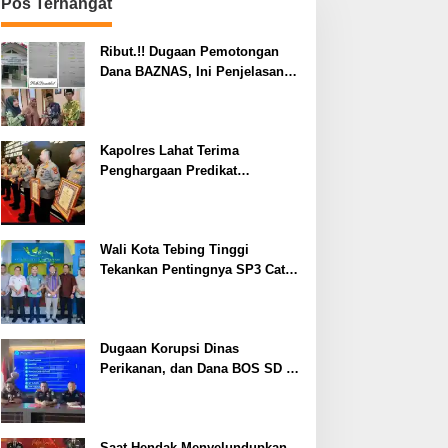
Pos Terhangat
Ribut.!! Dugaan Pemotongan
Dana BAZNAS, Ini Penjelasan
Ketua BAZNAS Lahat
Kapolres Lahat Terima
Penghargaan Predikat
Pelayanan Prima dari Polda
Sumsel Tahun 2026
Wali Kota Tebing Tinggi
Tekankan Pentingnya SP3 Catin
Cegah Stunting
Dugaan Korupsi Dinas
Perikanan, dan Dana BOS SD –
SMP Tahun 2025 – 2026 Terus
Dipertajam Kajari Lahat
Saat Hendak Menyelundupkan