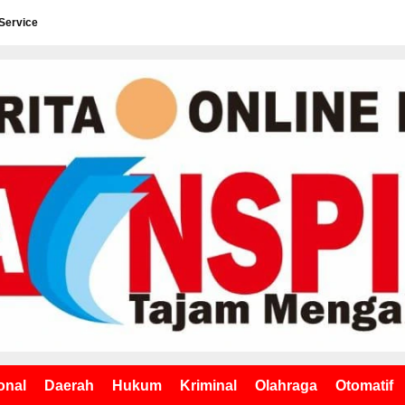
Service
onal
Daerah
Hukum
Kriminal
Olahraga
Otomatif