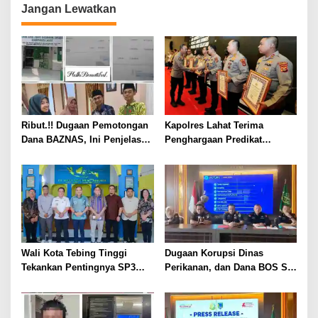
Jangan Lewatkan
Ribut.!! Dugaan Pemotongan
Kapolres Lahat Terima
Dana BAZNAS, Ini Penjelasan
Penghargaan Predikat
Ketua BAZNAS Lahat
Pelayanan Prima dari Polda
Sumsel Tahun 2026
Wali Kota Tebing Tinggi
Dugaan Korupsi Dinas
Tekankan Pentingnya SP3
Perikanan, dan Dana BOS SD
Catin Cegah Stunting
– SMP Tahun 2025 – 2026
Terus Dipertajam Kajari Lahat