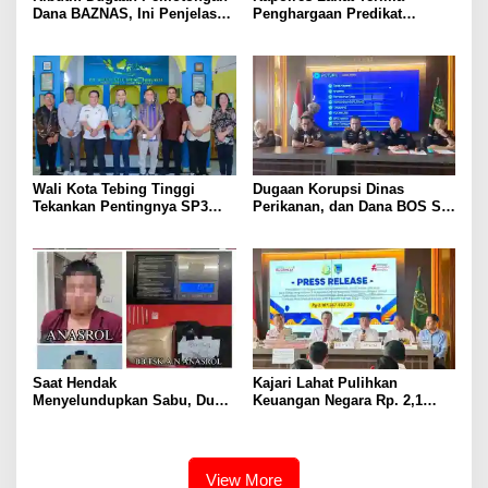
Dana BAZNAS, Ini Penjelasan
Penghargaan Predikat
Ketua BAZNAS Lahat
Pelayanan Prima dari Polda
Sumsel Tahun 2026
Wali Kota Tebing Tinggi
Dugaan Korupsi Dinas
Tekankan Pentingnya SP3
Perikanan, dan Dana BOS SD
Catin Cegah Stunting
– SMP Tahun 2025 – 2026
Terus Dipertajam Kajari Lahat
Saat Hendak
Kajari Lahat Pulihkan
Menyelundupkan Sabu, Dua
Keuangan Negara Rp. 2,1
Pelaku Berhasil Ditangkap
Milyar Hasil Temuan BPK RI
View More