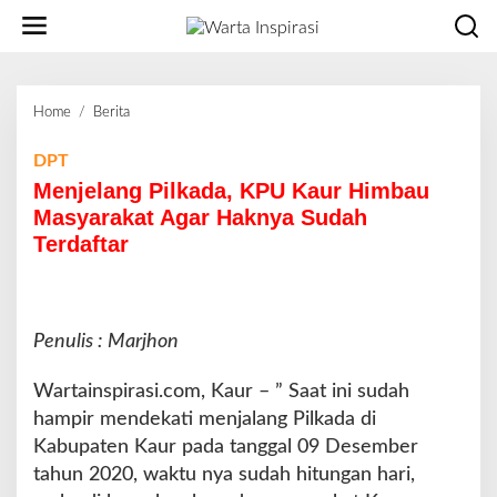
L
e
w
a
t
Home
/
Berita
M
i
e
k
n
DPT
e
j
Menjelang Pilkada, KPU Kaur Himbau
k
e
o
Masyarakat Agar Haknya Sudah
l
n
Terdaftar
a
t
n
e
g
n
P
i
Penulis : Marjhon
l
k
Wartainspirasi.com, Kaur – ” Saat ini sudah
a
hampir mendekati menjalang Pilkada di
d
Kabupaten Kaur pada tanggal 09 Desember
a
,
tahun 2020, waktu nya sudah hitungan hari,
K