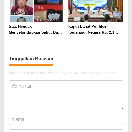
Saat Hendak
Kajari Lahat Pulihkan
Menyelundupkan Sabu, Dua
Keuangan Negara Rp. 2,1
Pelaku Berhasil Ditangkap
Milyar Hasil Temuan BPK RI
Tinggalkan Balasan
Alamat email Anda tidak akan dipublikasikan.
Ruas yang wajib ditandai
*