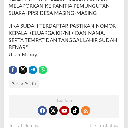
A
MELAPORKAN KE PANITIA PEMUNGUTAN
g
SUARA (PPS) DESA MASING-MASING
a
r
H
JIKA SUDAH TERDAFTAR PASTIKAN NOMOR
a
KEPALA KELUARGA KK/NIK DAN NAMA,
k
SERTA TEMPAT DAN TANGGAL LAHIR SUDAH
n
BENAR,”
y
a
Ucap Mexxy.
S
u
d
a
h
Berita Politik
T
e
r
Ikuti Kami
d
a
f
t
N
Pos sebelumnya
Pos berikutnya
a