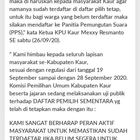
maka di haruskan kepada masyarakat Kaur agar
P
namanya sudah terdaftar di daftar pilih tetap,
U
untuk itu bagi warga yang belum terdaftar maka
K
a
silakan mendaftar ke Panitia Pemungutan Suara
u
(PPS),” kata Ketua KPU Kaur Mexxy Resmanto
r
SE sabtu (26/09/20).
H
i
” Kami himbau kepada seluruh lapisan
m
b
masyarakat se-Kabupaten Kaur,
a
sesuai dengan regulasi dari tanggal 19
u
September sampai dengan 28 September 2020.
M
Komisi Pemilihan Umum Kabupaten Kaur
a
s
beserta jajaran sedang melaksanakan uji publik
y
terhadap DAFTAR PEMILIH SEMENTARA yg
a
telah di tetapkan maka dengan itu :
r
a
KAMI SANGAT BERHARAP PERAN AKTIF
k
a
MASYARAKAT UNTUK MEMASTIKAN SUDAH
t
TERDAFTAR JIKA BELUM SEGERA UNTUK