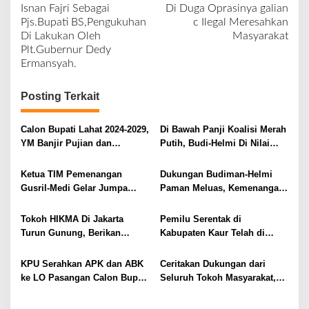
Isnan Fajri Sebagai
Di Duga Oprasinya galian
a
r
Pjs.Bupati BS,Pengukuhan
c Ilegal Meresahkan
v
Di Lakukan Oleh
Masyarakat
Plt.Gubernur Dedy
i
Ermansyah.
g
a
Posting Terkait
s
i
Calon Bupati Lahat 2024-2029,
Di Bawah Panji Koalisi Merah
YM Banjir Pujian dan
Putih, Budi-Helmi Di Nilai
p
Dukungan dari Masyarakat
Layak Untuk Memimpin
o
Lahat di Perantauan
Bengkulu Selatan 2021-2026
Ketua TIM Pemenangan
Dukungan Budiman-Helmi
s
Gusril-Medi Gelar Jumpa
Paman Meluas, Kemenangan
Pers Berikan Keterangan
Semakin Nyata
Tokoh HIKMA Di Jakarta
Pemilu Serentak di
Turun Gunung, Berikan
Kabupaten Kaur Telah di
Dukungan Pada Pasangan
Tetapkan 88.990 DPT
Budi-Helmi
KPU Serahkan APK dan ABK
Ceritakan Dukungan dari
ke LO Pasangan Calon Bupati
Seluruh Tokoh Masyarakat,
Kaur
Rohidin Di Sambut Baik Oleh
Masyarakat Bengkulu Selatan