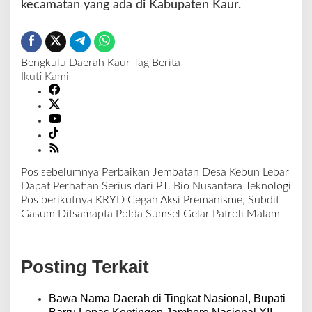
kecamatan yang ada di Kabupaten Kaur.
Bengkulu
Daerah
Kaur
Tag Berita
Ikuti Kami
Pos sebelumnya
Perbaikan Jembatan Desa Kebun Lebar
N
Dapat Perhatian Serius dari PT. Bio Nusantara Teknologi
a
Pos berikutnya
KRYD Cegah Aksi Premanisme, Subdit
v
Gasum Ditsamapta Polda Sumsel Gelar Patroli Malam
i
g
a
Posting Terkait
s
i
p
Bawa Nama Daerah di Tingkat Nasional, Bupati