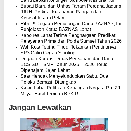
o
Barru Lepas Kontingen Jambore Nasional XII
s
Bupati Barru dan Unhas Tanam Perdana Jagung
JJUH, Perkuat Ketahanan Pangan dan
Kesejahteraan Petani
Ribut.!! Dugaan Pemotongan Dana BAZNAS, Ini
Penjelasan Ketua BAZNAS Lahat
Kapolres Lahat Terima Penghargaan Predikat
Pelayanan Prima dari Polda Sumsel Tahun 2026
Wali Kota Tebing Tinggi Tekankan Pentingnya
SP3 Catin Cegah Stunting
Dugaan Korupsi Dinas Perikanan, dan Dana
BOS SD – SMP Tahun 2025 – 2026 Terus
Dipertajam Kajari Lahat
Saat Hendak Menyelundupkan Sabu, Dua
Pelaku Berhasil Ditangkap
Kajari Lahat Pulihkan Keuangan Negara Rp. 2,1
Milyar Hasil Temuan BPK RI
Jangan Lewatkan