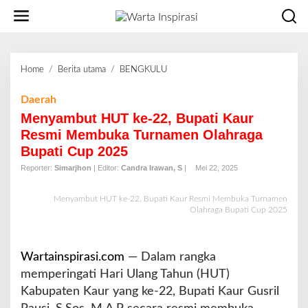
L
e
w
a
t
Home
/
Berita utama
/
BENGKULU
M
i
e
k
n
Daerah
e
y
Menyambut HUT ke-22, Bupati Kaur
k
a
o
Resmi Membuka Turnamen Olahraga
m
n
Bupati Cup 2025
b
t
u
Reporter:
Simarjhon
| Editor:
Candra Irawan, S
|
Mei 22, 2025
e
t
n
H
Menyambut HUT ke-22, Bupati Kaur Resmi Membuka Turnamen
U
Olahraga Bupati Cup 2025
T
k
e
Wartainspirasi.com
— Dalam rangka
-
memperingati Hari Ulang Tahun (HUT)
2
Kabupaten Kaur yang ke-22, Bupati Kaur Gusril
2
,