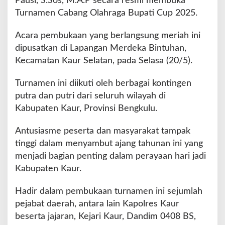
Pausi, S.Sos, M.A.P secara resmi membuka
B
Turnamen Cabang Olahraga Bupati Cup 2025.
u
p
Acara pembukaan yang berlangsung meriah ini
a
dipusatkan di Lapangan Merdeka Bintuhan,
t
i
Kecamatan Kaur Selatan, pada Selasa (20/5).
K
a
Turnamen ini diikuti oleh berbagai kontingen
u
putra dan putri dari seluruh wilayah di
r
Kabupaten Kaur, Provinsi Bengkulu.
R
e
s
Antusiasme peserta dan masyarakat tampak
m
tinggi dalam menyambut ajang tahunan ini yang
i
menjadi bagian penting dalam perayaan hari jadi
M
Kabupaten Kaur.
e
m
b
Hadir dalam pembukaan turnamen ini sejumlah
u
pejabat daerah, antara lain Kapolres Kaur
k
beserta jajaran, Kejari Kaur, Dandim 0408 BS,
a