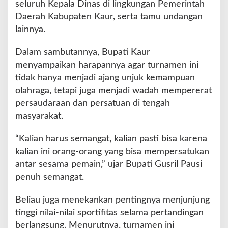
seluruh Kepala Dinas di lingkungan Pemerintah
T
u
Daerah Kabupaten Kaur, serta tamu undangan
r
lainnya.
n
a
Dalam sambutannya, Bupati Kaur
m
menyampaikan harapannya agar turnamen ini
e
n
tidak hanya menjadi ajang unjuk kemampuan
O
olahraga, tetapi juga menjadi wadah mempererat
l
persaudaraan dan persatuan di tengah
a
masyarakat.
h
r
a
“Kalian harus semangat, kalian pasti bisa karena
g
kalian ini orang-orang yang bisa mempersatukan
a
antar sesama pemain,” ujar Bupati Gusril Pausi
B
penuh semangat.
u
p
a
Beliau juga menekankan pentingnya menjunjung
t
tinggi nilai-nilai sportifitas selama pertandingan
i
berlangsung. Menurutnya, turnamen ini
C