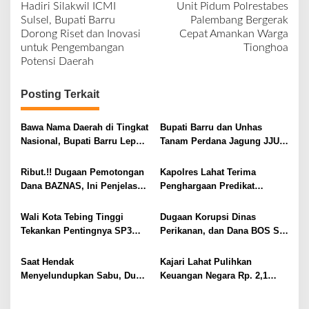
Hadiri Silakwil ICMI
Unit Pidum Polrestabes
a
Sulsel, Bupati Barru
Palembang Bergerak
v
Dorong Riset dan Inovasi
Cepat Amankan Warga
untuk Pengembangan
Tionghoa
i
Potensi Daerah
g
a
Posting Terkait
s
i
Bawa Nama Daerah di Tingkat
Bupati Barru dan Unhas
Nasional, Bupati Barru Lepas
Tanam Perdana Jagung JJUH,
p
Kontingen Jambore Nasional
Perkuat Ketahanan Pangan
o
XII
dan Kesejahteraan Petani
Ribut.!! Dugaan Pemotongan
Kapolres Lahat Terima
s
Dana BAZNAS, Ini Penjelasan
Penghargaan Predikat
Ketua BAZNAS Lahat
Pelayanan Prima dari Polda
Sumsel Tahun 2026
Wali Kota Tebing Tinggi
Dugaan Korupsi Dinas
Tekankan Pentingnya SP3
Perikanan, dan Dana BOS SD
Catin Cegah Stunting
– SMP Tahun 2025 – 2026
Terus Dipertajam Kajari Lahat
Saat Hendak
Kajari Lahat Pulihkan
Menyelundupkan Sabu, Dua
Keuangan Negara Rp. 2,1
Pelaku Berhasil Ditangkap
Milyar Hasil Temuan BPK RI