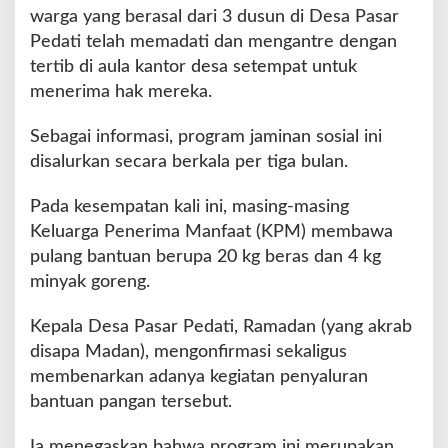
M
warga yang berasal dari 3 dusun di Desa Pasar
i
Pedati telah memadati dan mengantre dengan
n
tertib di aula kantor desa setempat untuk
y
a
menerima hak mereka.
k
G
Sebagai informasi, program jaminan sosial ini
o
disalurkan secara berkala per tiga bulan.
r
e
Pada kesempatan kali ini, masing-masing
n
g
Keluarga Penerima Manfaat (KPM) membawa
pulang bantuan berupa 20 kg beras dan 4 kg
minyak goreng.
Kepala Desa Pasar Pedati, Ramadan (yang akrab
disapa Madan), mengonfirmasi sekaligus
membenarkan adanya kegiatan penyaluran
bantuan pangan tersebut.
Ia menegaskan bahwa program ini merupakan