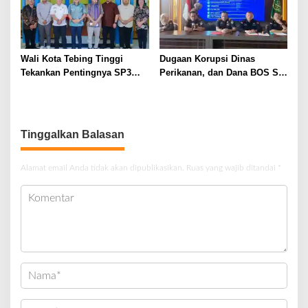
Wali Kota Tebing Tinggi
Dugaan Korupsi Dinas
Tekankan Pentingnya SP3
Perikanan, dan Dana BOS SD
Catin Cegah Stunting
– SMP Tahun 2025 – 2026
Terus Dipertajam Kajari Lahat
Tinggalkan Balasan
Alamat email Anda tidak akan dipublikasikan.
Ruas yang wajib ditandai
*