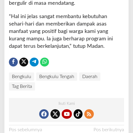
bergulir di masa mendatang.
“Hal ini jelas sangat membantu kebutuhan
sehari-hari dan memberikan dampak asas
manfaat yang positif bagi warga kami yang
kurang mampu. Ia juga berharap program ini
dapat terus berkelanjutan,” tutup Madan.
Bengkulu
Bengkulu Tengah
Daerah
Tag Berita
Ikuti Kami
N
Pos sebelumnya
Pos berikutnya