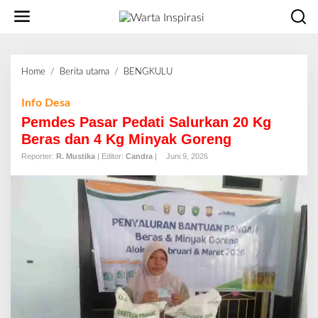
L
e
w
a
t
Home
/
Berita utama
/
BENGKULU
P
i
e
k
m
Info Desa
e
d
Pemdes Pasar Pedati Salurkan 20 Kg
k
e
o
Beras dan 4 Kg Minyak Goreng
s
n
Reporter:
R. Mustika
| Editor:
Candra
|
Juni 9, 2026
P
t
a
e
s
n
a
r
P
e
d
a
t
i
S