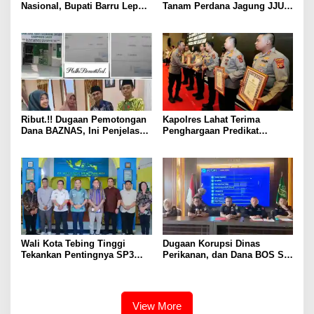
Nasional, Bupati Barru Lepas
Tanam Perdana Jagung JJUH,
Kontingen Jambore Nasional
Perkuat Ketahanan Pangan
XII
dan Kesejahteraan Petani
Ribut.!! Dugaan Pemotongan
Kapolres Lahat Terima
Dana BAZNAS, Ini Penjelasan
Penghargaan Predikat
Ketua BAZNAS Lahat
Pelayanan Prima dari Polda
Sumsel Tahun 2026
Wali Kota Tebing Tinggi
Dugaan Korupsi Dinas
Tekankan Pentingnya SP3
Perikanan, dan Dana BOS SD
Catin Cegah Stunting
– SMP Tahun 2025 – 2026
Terus Dipertajam Kajari Lahat
View More