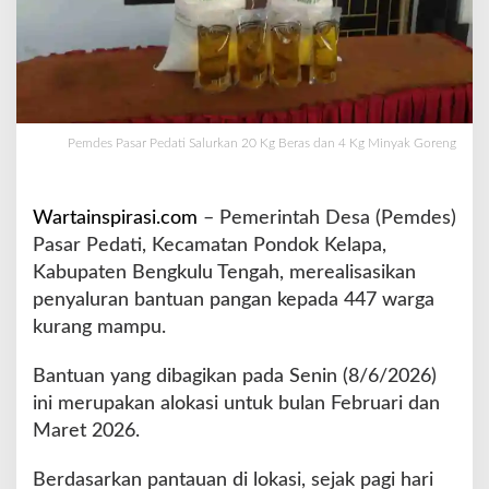
a
l
u
r
k
a
Pemdes Pasar Pedati Salurkan 20 Kg Beras dan 4 Kg Minyak Goreng
n
2
0
K
Wartainspirasi.com
– Pemerintah Desa (Pemdes)
g
Pasar Pedati, Kecamatan Pondok Kelapa,
B
Kabupaten Bengkulu Tengah, merealisasikan
e
penyaluran bantuan pangan kepada 447 warga
r
a
kurang mampu.
s
d
Bantuan yang dibagikan pada Senin (8/6/2026)
a
ini merupakan alokasi untuk bulan Februari dan
n
Maret 2026.
4
K
g
Berdasarkan pantauan di lokasi, sejak pagi hari