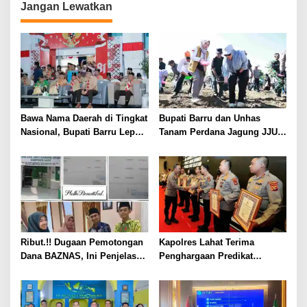
Jangan Lewatkan
Bawa Nama Daerah di Tingkat
Bupati Barru dan Unhas
Nasional, Bupati Barru Lepas
Tanam Perdana Jagung JJUH,
Kontingen Jambore Nasional
Perkuat Ketahanan Pangan
XII
dan Kesejahteraan Petani
Ribut.!! Dugaan Pemotongan
Kapolres Lahat Terima
Dana BAZNAS, Ini Penjelasan
Penghargaan Predikat
Ketua BAZNAS Lahat
Pelayanan Prima dari Polda
Sumsel Tahun 2026