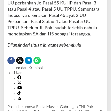
n
UU perbankan Jo Pasal 55 KUHP dan Pasal 3
d
atau Pasal 4 atau Pasal 5 UU TPPU. Sementara
o
Indosurya dikenakan Pasal 46 ayat 2 UU
s
Perbankan, Pasal 3 atau 4 atau Pasal 5 UU
u
r
TPPU. Sebelum JI, Polri sudah terlebih dahulu
y
menetapkan SA dan HS sebagai tersangka.
a
S
Dilansir dari situs tribratanewsbengkulu
e
b
a
g
a
Hukum dan Kriminal
i
Ikuti Kami
T
e
r
s
a
n
g
Pos sebelumnya
Razia Masker Gabungan TNI-Polri-
k