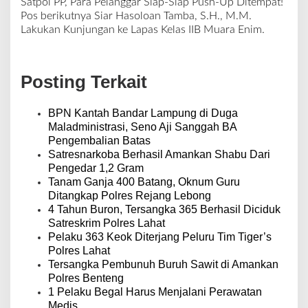
N
Satpol PP, Para Pelanggar Siap-Siap Push-Up Ditempat!
a
a
Pos berikutnya
Siar Hasoloan Tamba, S.H., M.M.
v
Lakukan Kunjungan ke Lapas Kelas IIB Muara Enim.
i
g
a
Posting Terkait
s
i
p
BPN Kantah Bandar Lampung di Duga
o
Maladministrasi, Seno Aji Sanggah BA
s
Pengembalian Batas
Satresnarkoba Berhasil Amankan Shabu Dari
Pengedar 1,2 Gram
Tanam Ganja 400 Batang, Oknum Guru
Ditangkap Polres Rejang Lebong
4 Tahun Buron, Tersangka 365 Berhasil Diciduk
Satreskrim Polres Lahat
Pelaku 363 Keok Diterjang Peluru Tim Tiger’s
Polres Lahat
Tersangka Pembunuh Buruh Sawit di Amankan
Polres Benteng
1 Pelaku Begal Harus Menjalani Perawatan
Medis