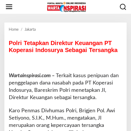
L
e
w
a
t
Home
/
Jakarta
P
i
o
k
l
Polri Tetapkan Direktur Keuangan PT
e
r
Koperasi Indosurya Sebagai Tersangka
k
i
o
T
n
e
t
t
e
Wartainspirasi.com –
Terkait kasus penipuan dan
a
n
penggelapan dana nasabah pada PT Koperasi
p
k
Indosurya, Bareskrim Polri menetapkan JI,
a
Direktur Keuangan sebagai tersangka.
n
D
Karo Penmas Divhumas Polri, Brigjen Pol. Awi
i
Setiyono, S.I.K., M.Hum., mengatakan, JI
r
e
merupakan orang kepercayaan tersangka
k