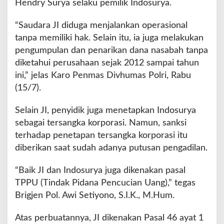
Hendry Surya selaku pemilik Indosurya.
t
u
“Saudara JI diduga menjalankan operasional
r
tanpa memiliki hak. Selain itu, ia juga melakukan
K
e
pengumpulan dan penarikan dana nasabah tanpa
u
diketahui perusahaan sejak 2012 sampai tahun
a
ini,” jelas Karo Penmas Divhumas Polri, Rabu
n
(15/7).
g
a
n
Selain JI, penyidik juga menetapkan Indosurya
P
sebagai tersangka korporasi. Namun, sanksi
T
terhadap penetapan tersangka korporasi itu
K
diberikan saat sudah adanya putusan pengadilan.
o
p
e
“Baik JI dan Indosurya juga dikenakan pasal
r
TPPU (Tindak Pidana Pencucian Uang),” tegas
a
Brigjen Pol. Awi Setiyono, S.I.K., M.Hum.
s
i
Atas perbuatannya, JI dikenakan Pasal 46 ayat 1
I