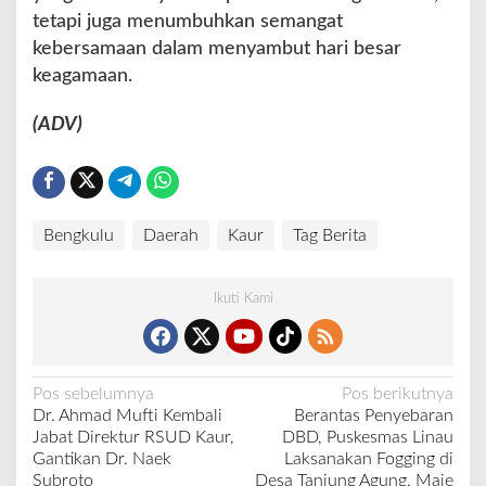
tetapi juga menumbuhkan semangat
kebersamaan dalam menyambut hari besar
keagamaan.
(ADV)
Bengkulu
Daerah
Kaur
Tag Berita
Ikuti Kami
N
Pos sebelumnya
Pos berikutnya
Dr. Ahmad Mufti Kembali
Berantas Penyebaran
a
Jabat Direktur RSUD Kaur,
DBD, Puskesmas Linau
v
Gantikan Dr. Naek
Laksanakan Fogging di
Subroto
Desa Tanjung Agung, Maje