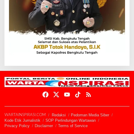
Redaksi
Pedoman Media Siber
WARTAINSPIRASI.COM
Kode Etik Jurnalistik
SOP Perlindungan Wartawan
Privacy Policy
Disclaimer
Terms of Service