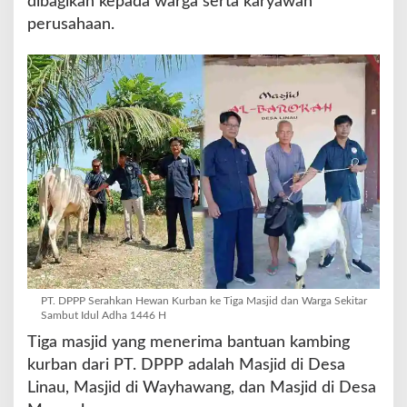
dibagikan kepada warga serta karyawan
n
perusahaan.
W
a
r
g
a
S
e
k
i
t
a
r
S
a
m
b
PT. DPPP Serahkan Hewan Kurban ke Tiga Masjid dan Warga Sekitar
u
Sambut Idul Adha 1446 H
t
Tiga masjid yang menerima bantuan kambing
I
kurban dari PT. DPPP adalah Masjid di Desa
d
Linau, Masjid di Wayhawang, dan Masjid di Desa
u
l