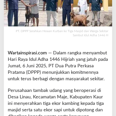
a
n
K
u
r
b
PT. DPPP Serahkan Hewan Kurban ke Tiga Masjid dan Warga Sekitar
a
Sambut Idul Adha 1446 H
n
k
e
Wartainspirasi.com
— Dalam rangka menyambut
T
Hari Raya Idul Adha 1446 Hijriah yang jatuh pada
i
Jumat, 6 Juni 2025, PT Dua Putra Perkasa
g
a
Pratama (DPPP) menunjukkan komitmennya
M
untuk terus berbagi dengan masyarakat sekitar.
a
s
Perusahaan tambak udang yang beroperasi di
j
Desa Linau, Kecamatan Maje, Kabupaten Kaur
i
d
ini menyerahkan tiga ekor kambing kepada tiga
d
masjid serta satu ekor sapi untuk dipotong dan
a