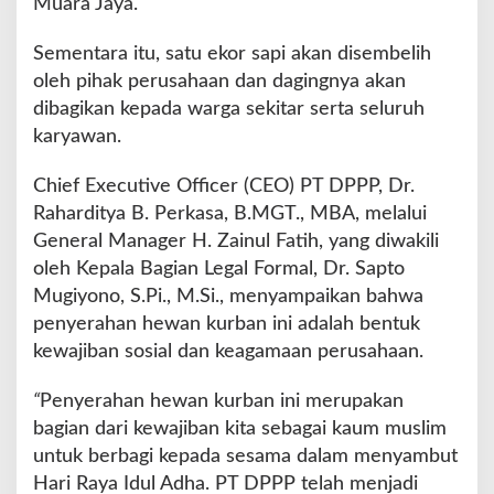
Muara Jaya.
A
d
Sementara itu, satu ekor sapi akan disembelih
h
oleh pihak perusahaan dan dagingnya akan
a
dibagikan kepada warga sekitar serta seluruh
1
4
karyawan.
4
6
Chief Executive Officer (CEO) PT DPPP, Dr.
H
Raharditya B. Perkasa, B.MGT., MBA, melalui
General Manager H. Zainul Fatih, yang diwakili
oleh Kepala Bagian Legal Formal, Dr. Sapto
Mugiyono, S.Pi., M.Si., menyampaikan bahwa
penyerahan hewan kurban ini adalah bentuk
kewajiban sosial dan keagamaan perusahaan.
“
Penyerahan hewan kurban ini merupakan
bagian dari kewajiban kita sebagai kaum muslim
untuk berbagi kepada sesama dalam menyambut
Hari Raya Idul Adha. PT DPPP telah menjadi