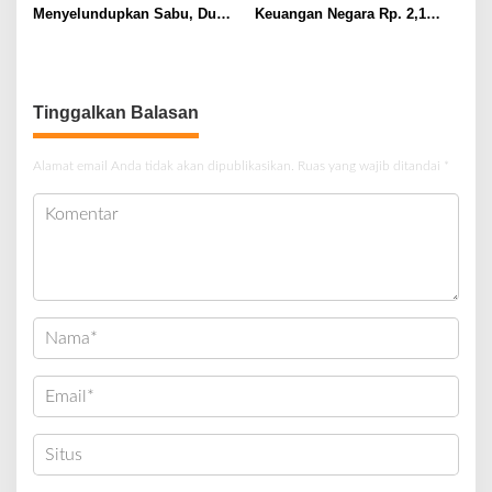
Menyelundupkan Sabu, Dua
Keuangan Negara Rp. 2,1
Pelaku Berhasil Ditangkap
Milyar Hasil Temuan BPK RI
Tinggalkan Balasan
Alamat email Anda tidak akan dipublikasikan.
Ruas yang wajib ditandai
*