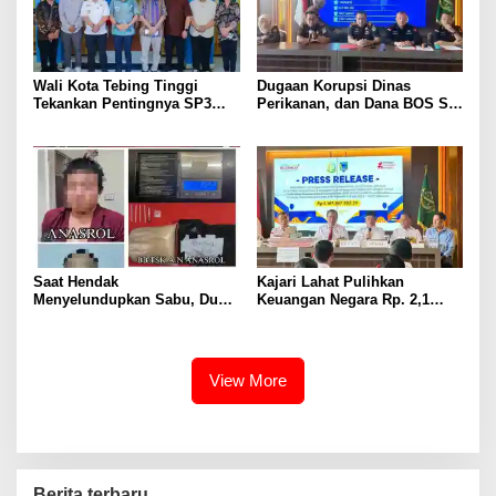
Wali Kota Tebing Tinggi
Dugaan Korupsi Dinas
Tekankan Pentingnya SP3
Perikanan, dan Dana BOS SD
Catin Cegah Stunting
– SMP Tahun 2025 – 2026
Terus Dipertajam Kajari Lahat
Saat Hendak
Kajari Lahat Pulihkan
Menyelundupkan Sabu, Dua
Keuangan Negara Rp. 2,1
Pelaku Berhasil Ditangkap
Milyar Hasil Temuan BPK RI
View More
Berita terbaru