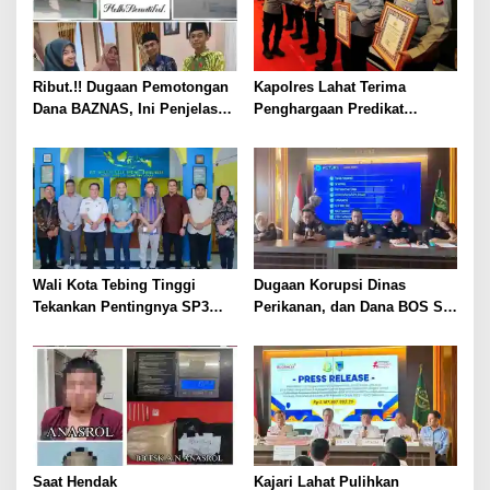
Ribut.!! Dugaan Pemotongan
Kapolres Lahat Terima
Dana BAZNAS, Ini Penjelasan
Penghargaan Predikat
Ketua BAZNAS Lahat
Pelayanan Prima dari Polda
Sumsel Tahun 2026
Wali Kota Tebing Tinggi
Dugaan Korupsi Dinas
Tekankan Pentingnya SP3
Perikanan, dan Dana BOS SD
Catin Cegah Stunting
– SMP Tahun 2025 – 2026
Terus Dipertajam Kajari Lahat
Saat Hendak
Kajari Lahat Pulihkan