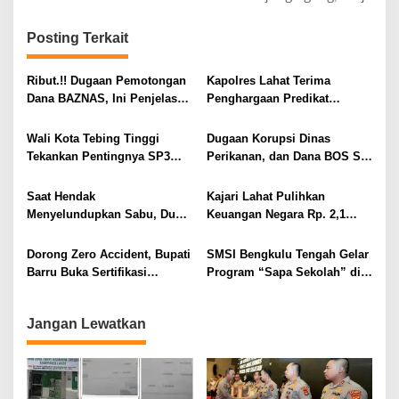
i
g
Posting Terkait
a
s
Ribut.!! Dugaan Pemotongan
Kapolres Lahat Terima
i
Dana BAZNAS, Ini Penjelasan
Penghargaan Predikat
Ketua BAZNAS Lahat
Pelayanan Prima dari Polda
p
Sumsel Tahun 2026
Wali Kota Tebing Tinggi
Dugaan Korupsi Dinas
o
Tekankan Pentingnya SP3
Perikanan, dan Dana BOS SD
s
Catin Cegah Stunting
– SMP Tahun 2025 – 2026
Terus Dipertajam Kajari Lahat
Saat Hendak
Kajari Lahat Pulihkan
Menyelundupkan Sabu, Dua
Keuangan Negara Rp. 2,1
Pelaku Berhasil Ditangkap
Milyar Hasil Temuan BPK RI
Dorong Zero Accident, Bupati
SMSI Bengkulu Tengah Gelar
Barru Buka Sertifikasi
Program “Sapa Sekolah” di
Supervisor K3 Konstruksi
SMAN 1 Bengkulu Tengah
Jangan Lewatkan