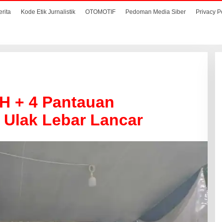
erita
Kode Etik Jurnalistik
OTOMOTIF
Pedoman Media Siber
Privacy P
 H + 4 Pantauan
Ulak Lebar Lancar