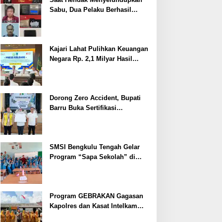
Sabu, Dua Pelaku Berhasil
Ditangkap
Kajari Lahat Pulihkan Keuangan
Negara Rp. 2,1 Milyar Hasil
Temuan BPK RI
Dorong Zero Accident, Bupati
Barru Buka Sertifikasi
Supervisor K3 Konstruksi
SMSI Bengkulu Tengah Gelar
Program “Sapa Sekolah” di
SMAN 1 Bengkulu Tengah
Program GEBRAKAN Gagasan
Kapolres dan Kasat Intelkam
Polres Lahat Menyasar ke Siswa