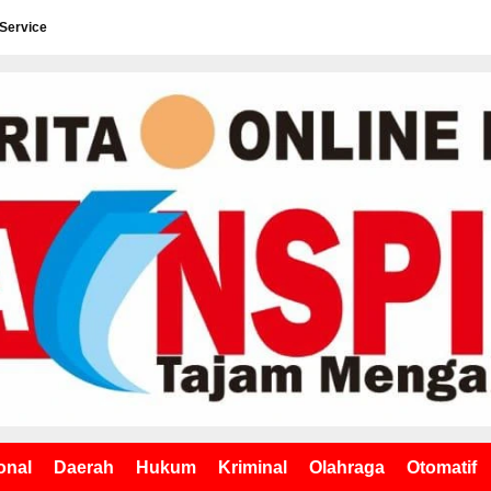
 Service
onal
Daerah
Hukum
Kriminal
Olahraga
Otomatif