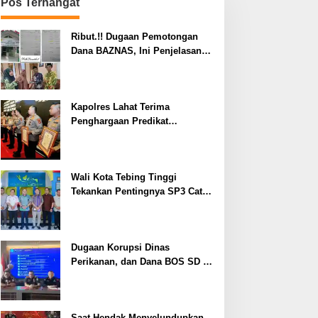
Pos Terhangat
Ribut.!! Dugaan Pemotongan
Dana BAZNAS, Ini Penjelasan
Ketua BAZNAS Lahat
Kapolres Lahat Terima
Penghargaan Predikat
Pelayanan Prima dari Polda
Sumsel Tahun 2026
Wali Kota Tebing Tinggi
Tekankan Pentingnya SP3 Catin
Cegah Stunting
Dugaan Korupsi Dinas
Perikanan, dan Dana BOS SD –
SMP Tahun 2025 – 2026 Terus
Dipertajam Kajari Lahat
Saat Hendak Menyelundupkan