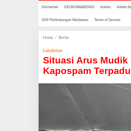
Disclaimer
EKONOMI&BISNIS
Indeks
Indeks B
SOP Perlindungan Wartawan
Terms of Service
Home
/
Berita
S
i
t
Lalulintas
u
Situasi Arus Mudik
a
s
Kapospam Terpadu 
i
A
r
u
s
M
u
d
i
k