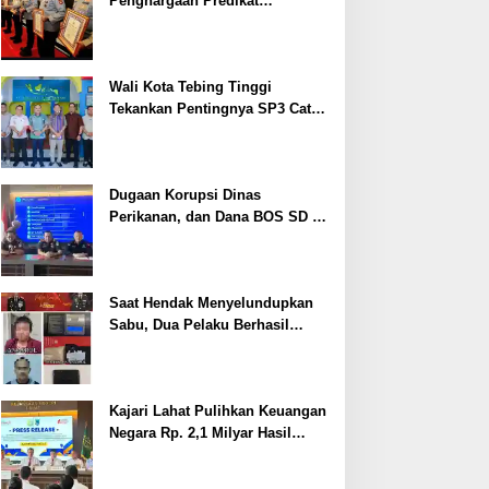
Penghargaan Predikat
Pelayanan Prima dari Polda
Sumsel Tahun 2026
Wali Kota Tebing Tinggi
Tekankan Pentingnya SP3 Catin
Cegah Stunting
Dugaan Korupsi Dinas
Perikanan, dan Dana BOS SD –
SMP Tahun 2025 – 2026 Terus
Dipertajam Kajari Lahat
Saat Hendak Menyelundupkan
Sabu, Dua Pelaku Berhasil
Ditangkap
Kajari Lahat Pulihkan Keuangan
Negara Rp. 2,1 Milyar Hasil
Temuan BPK RI