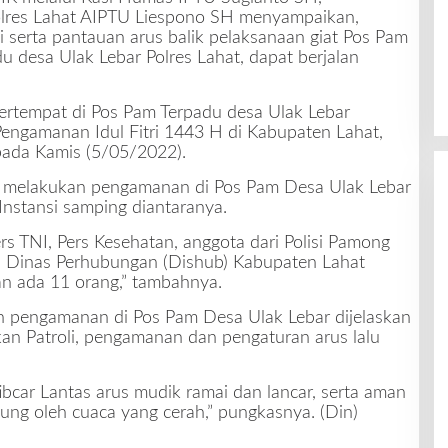
lres Lahat AIPTU Liespono SH menyampaikan,
i serta pantauan arus balik pelaksanaan giat Pos Pam
 desa Ulak Lebar Polres Lahat, dapat berjalan
 bertempat di Pos Pam Terpadu desa Ulak Lebar
Pengamanan Idul Fitri 1443 H di Kabupaten Lahat,
pada Kamis (5/05/2022).
t melakukan pengamanan di Pos Pam Desa Ulak Lebar
Instansi samping diantaranya.
ers TNI, Pers Kesehatan, anggota dari Polisi Pamong
ari Dinas Perhubungan (Dishub) Kabupaten Lahat
han ada 11 orang,” tambahnya.
n pengamanan di Pos Pam Desa Ulak Lebar dijelaskan
an Patroli, pengamanan dan pengaturan arus lalu
ibcar Lantas arus mudik ramai dan lancar, serta aman
ung oleh cuaca yang cerah,” pungkasnya. (Din)