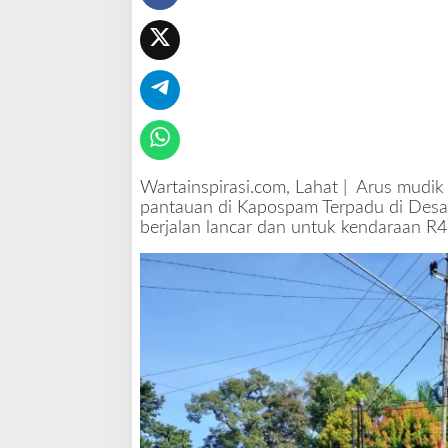
a
d
u
U
l
a
k
L
e
Wartainspirasi.com, Lahat | Arus mudik 
b
pantauan di Kapospam Terpadu di Desa 
a
berjalan lancar dan untuk kendaraan R4 
r
L
a
n
c
a
r