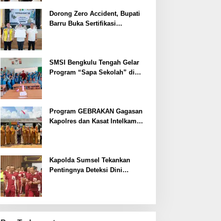
Dorong Zero Accident, Bupati
Barru Buka Sertifikasi
Supervisor K3 Konstruksi
SMSI Bengkulu Tengah Gelar
Program “Sapa Sekolah” di
SMAN 1 Bengkulu Tengah
Program GEBRAKAN Gagasan
Kapolres dan Kasat Intelkam
Polres Lahat Menyasar ke Siswa
SDN dan SMPN di Jarai
Kapolda Sumsel Tekankan
Pentingnya Deteksi Dini
Kesehatan untuk Optimalisasi
Pelayanan Kepolisian