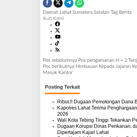
Daerah
Lahat
Sumatera Selatan
Tag Berita
Ikuti Kami
Pos sebelumnya
Pos pengamanan H + 2 Tanj
N
Pos berikutnya
Himbauan Kepada Jajaran Ke
a
Masuk Kantor
v
i
Posting Terkait
g
a
s
Ribut.!! Dugaan Pemotongan Dana 
i
Kapolres Lahat Terima Penghargaan
p
2026
o
Wali Kota Tebing Tinggi Tekankan P
s
Dugaan Korupsi Dinas Perikanan, 
Dipertajam Kajari Lahat