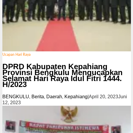
Ucapan Hari Raya
DPRD Kabupaten Kepahiang
Provinsi Bengkulu Mengucapkan
Selamat Hari Raya Idul Fitri 1444.
H/2023
BENGKULU
,
Berita
,
Daerah
,
Kepahiang
|
April 20, 2023
Juni
12, 2023
o
l
e
h
R
e