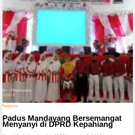
d
a
k
s
i
Paripurna
Padus Mandayang Bersemangat
Menyanyi di DPRD Kepahiang