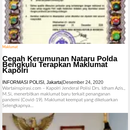
Maklumat
Cegah Kerumunan Nataru Polda
Bengkulu Terapkan Maklumat
Kapolri
INFORMASI POLISI
,
Jakarta
|
Desember 24, 2020
o
l
Wartainspirasi.com – Kapolri Jenderal Polisi Drs. Idham Azis.,
e
M.Si, menerbitkan maklumat baru terkait penanganan
h
pandemi (Covid-19). Maklumat keempat yang dikeluarkan
R
Selengkapnya…
e
d
a
k