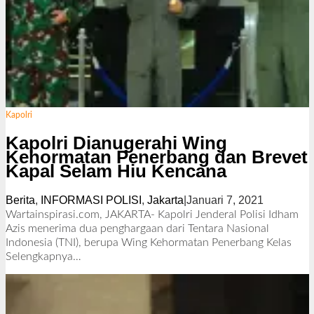
Kapolri
Kapolri Dianugerahi Wing
Kehormatan Penerbang dan Brevet
Kapal Selam Hiu Kencana
Berita
,
INFORMASI POLISI
,
Jakarta
|
Januari 7, 2021
o
l
Wartainspirasi.com, JAKARTA- Kapolri Jenderal Polisi Idham
e
Azis menerima dua penghargaan dari Tentara Nasional
h
Indonesia (TNI), berupa Wing Kehormatan Penerbang Kelas
R
Selengkapnya…
e
d
a
k