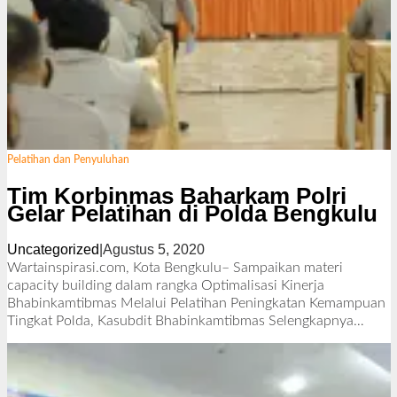
Pelatihan dan Penyuluhan
Tim Korbinmas Baharkam Polri
Gelar Pelatihan di Polda Bengkulu
Uncategorized
|
Agustus 5, 2020
o
l
Wartainspirasi.com, Kota Bengkulu– Sampaikan materi
e
capacity building dalam rangka Optimalisasi Kinerja
h
Bhabinkamtibmas Melalui Pelatihan Peningkatan Kemampuan
R
Tingkat Polda, Kasubdit Bhabinkamtibmas
Selengkapnya…
e
d
a
k