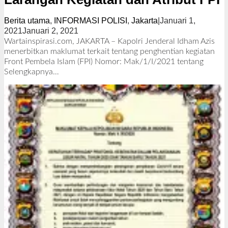
Berita utama
,
INFORMASI POLISI
,
Jakarta
|
Januari 1,
2021
Januari 2, 2021
o
l
Wartainspirasi.com, JAKARTA – Kapolri Jenderal Idham Azis
e
menerbitkan maklumat terkait tentang penghentian kegiatan
h
Front Pembela Islam (FPI) Nomor: Mak/1/I/2021 tentang
R
Selengkapnya…
e
d
a
k
s
i