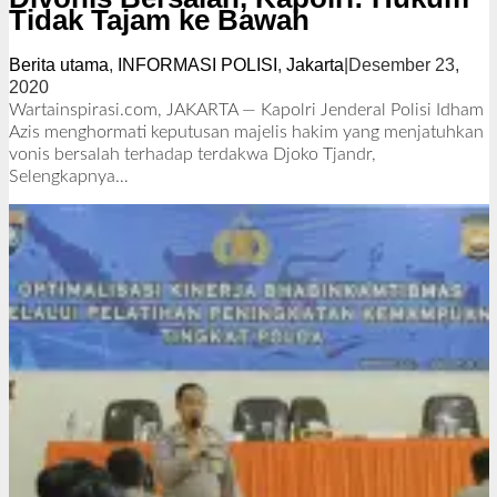
Tidak Tajam ke Bawah
Berita utama
,
INFORMASI POLISI
,
Jakarta
|
Desember 23,
2020
o
l
Wartainspirasi.com, JAKARTA — Kapolri Jenderal Polisi Idham
e
Azis menghormati keputusan majelis hakim yang menjatuhkan
h
vonis bersalah terhadap terdakwa Djoko Tjandr,
R
Selengkapnya…
e
d
a
k
s
i