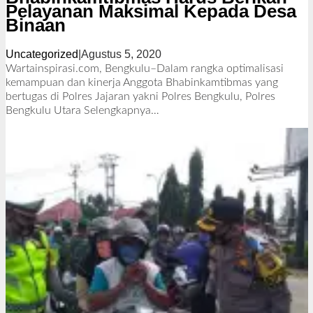
Pelayanan Maksimal Kepada Desa
Binaan
Uncategorized
|
Agustus 5, 2020
o
l
Wartainspirasi.com, Bengkulu–Dalam rangka optimalisasi
e
kemampuan dan kinerja Anggota Bhabinkamtibmas yang
h
bertugas di Polres Jajaran yakni Polres Bengkulu, Polres
R
Bengkulu Utara
Selengkapnya…
e
d
a
k
s
i