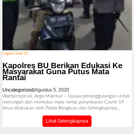
Cegah Covid-19
Kapolres BU Berikan Edukasi Ke
Masyarakat Guna Putus Mata
Rantai
Uncategorized
|
Agustus 5, 2020
o
l
Wartainspirasi, Arga Makmur – Upaya penanggulangan untuk
e
mencegah dan memutus mata rantai penyebaran Covid-19
h
terus dilakukan oleh Polda Bengkulu dan
Selengkapnya…
R
e
Lihat Selengkapnya
d
a