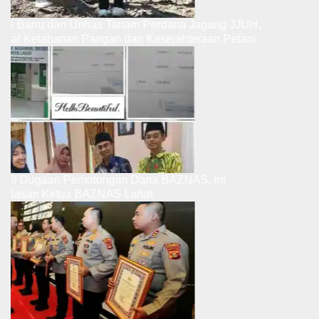
Bupati Barru dan Unhas Tanam Perdana Jagung JJUH,
Perkuat Ketahanan Pangan dan Kesejahteraan Petani
Ribut.!! Dugaan Pemotongan Dana BAZNAS, Ini
Penjelasan Ketua BAZNAS Lahat