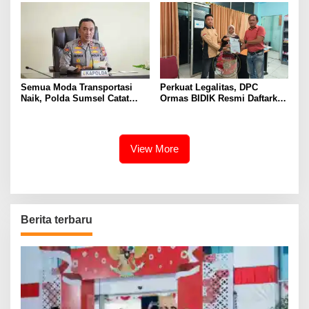
Daerah
Semua Moda Transportasi
Perkuat Legalitas, DPC
Naik, Polda Sumsel Catat
Ormas BIDIK Resmi Daftarkan
Peningkatan Signifikan Arus
Keberadaan ke Kesbangpol
Mudik 2026
Muara Enim
View More
Berita terbaru