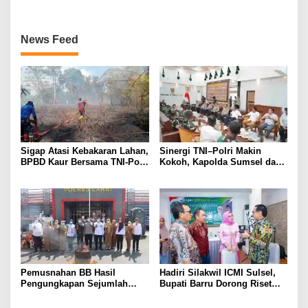
News Feed
Sigap Atasi Kebakaran Lahan,
Sinergi TNI–Polri Makin
BPBD Kaur Bersama TNI-Polri
Kokoh, Kapolda Sumsel dan
dan Warga Padamkan Api
Pangdam II/Sriwijaya Sepakat
Jaga Stabilitas Sumsel
Pemusnahan BB Hasil
Hadiri Silakwil ICMI Sulsel,
Pengungkapan Sejumlah
Bupati Barru Dorong Riset
Kasus Tindak Pidana Narkoba
dan Inovasi untuk
Pengembangan Potensi