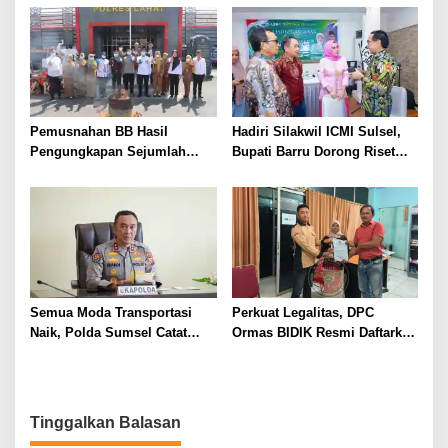
Jaga Stabilitas Sumsel
Pemusnahan BB Hasil
Hadiri Silakwil ICMI Sulsel,
Pengungkapan Sejumlah
Bupati Barru Dorong Riset
Kasus Tindak Pidana Narkoba
dan Inovasi untuk
Pengembangan Potensi
Daerah
Semua Moda Transportasi
Perkuat Legalitas, DPC
Naik, Polda Sumsel Catat
Ormas BIDIK Resmi Daftarkan
Peningkatan Signifikan Arus
Keberadaan ke Kesbangpol
Mudik 2026
Muara Enim
Tinggalkan Balasan