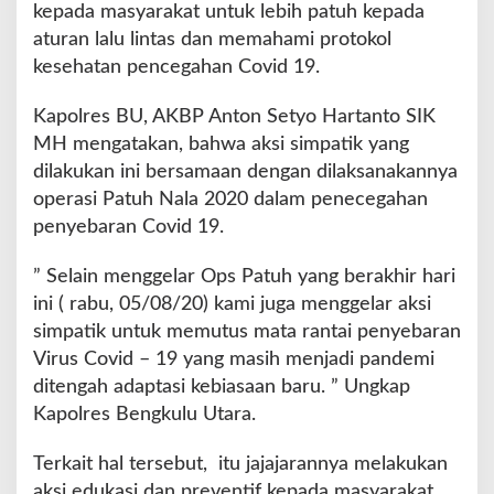
kepada masyarakat untuk lebih patuh kepada
d
aturan lalu lintas dan memahami protokol
u
k
kesehatan pencegahan Covid 19.
a
s
Kapolres BU, AKBP Anton Setyo Hartanto SIK
i
MH mengatakan, bahwa aksi simpatik yang
K
dilakukan ini bersamaan dengan dilaksanakannya
e
M
operasi Patuh Nala 2020 dalam penecegahan
a
penyebaran Covid 19.
s
y
” Selain menggelar Ops Patuh yang berakhir hari
a
ini ( rabu, 05/08/20) kami juga menggelar aksi
r
a
simpatik untuk memutus mata rantai penyebaran
k
Virus Covid – 19 yang masih menjadi pandemi
a
ditengah adaptasi kebiasaan baru. ” Ungkap
t
Kapolres Bengkulu Utara.
G
u
n
Terkait hal tersebut, itu jajajarannya melakukan
a
aksi edukasi dan preventif kepada masyarakat