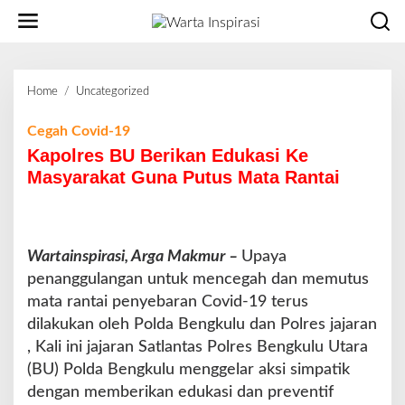
L
e
w
a
t
Home
/
Uncategorized
K
i
a
k
p
Cegah Covid-19
e
o
Kapolres BU Berikan Edukasi Ke
k
l
o
Masyarakat Guna Putus Mata Rantai
r
n
e
t
s
e
B
n
Wartainspirasi, Arga Makmur –
U
Upaya
B
penanggulangan untuk mencegah dan memutus
e
mata rantai penyebaran Covid-19 terus
r
dilakukan oleh Polda Bengkulu dan Polres jajaran
i
, Kali ini jajaran Satlantas Polres Bengkulu Utara
k
a
(BU) Polda Bengkulu menggelar aksi simpatik
n
dengan memberikan edukasi dan preventif
E