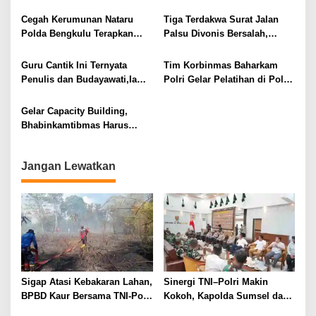
Brevet Kapal Selam Hiu
Atribut FPI
o
Kencana
Cegah Kerumunan Nataru
Tiga Terdakwa Surat Jalan
s
Polda Bengkulu Terapkan
Palsu Divonis Bersalah,
Maklumat Kapolri
Kapolri: Hukum Tidak Tajam
ke Bawah
Guru Cantik Ini Ternyata
Tim Korbinmas Baharkam
Penulis dan Budayawati,Ia
Polri Gelar Pelatihan di Polda
Pemilik Sanggar Tari Gema
Bengkulu
Serunai BS
Gelar Capacity Building,
Bhabinkamtibmas Harus
Berikan Pelayanan Maksimal
Kepada Desa Binaan
Jangan Lewatkan
Sigap Atasi Kebakaran Lahan,
Sinergi TNI–Polri Makin
BPBD Kaur Bersama TNI-Polri
Kokoh, Kapolda Sumsel dan
dan Warga Padamkan Api
Pangdam II/Sriwijaya Sepakat