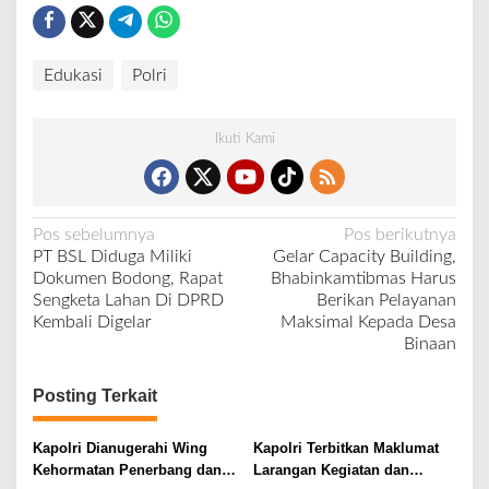
Edukasi
Polri
Ikuti Kami
N
Pos sebelumnya
Pos berikutnya
PT BSL Diduga Miliki
Gelar Capacity Building,
a
Dokumen Bodong, Rapat
Bhabinkamtibmas Harus
v
Sengketa Lahan Di DPRD
Berikan Pelayanan
Kembali Digelar
Maksimal Kepada Desa
i
Binaan
g
a
Posting Terkait
s
i
Kapolri Dianugerahi Wing
Kapolri Terbitkan Maklumat
Kehormatan Penerbang dan
Larangan Kegiatan dan
p