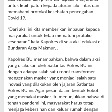
P
untuk lebih patuh kepada aturan lalu lintas dan
u
memahami protokol kesehatan pencegahan
t
u
Covid 19.
s
M
“Dari aksi ini kita memberikan imbauan kepada
a
masyarakat untuk tetap mematuhi protokol
t
kesehatan,” kata Kapolres di sela aksi edukasi di
a
R
Bundaran Arga Makmur, .
a
n
Kapolres BU menambahkan, bahwa dalam aksi
t
yang dilakukan oleh Satlantas Polres BU ini
a
dengan adanya salah satu robot transformer
i
mengenakan masker yang menjadi salah satu
inovasi yang dilakukan oleh jajaran Satlantas
Polres BU ini. Agar pesan dalam bentuk Robot
yang memakai masker itu menunjukkan bahwa di
tengah pandemi ini, masyarakat harus tetap
menjaga kebersihan dan keluar rumah dengan