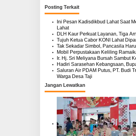
g
Posting Terkait
a
s
i
Ini Pesan Kadisdikbud Lahat Saat Me
p
Lahat
o
DLH Kaur Perkuat Layanan, Tiga A
s
Tujuh Ketua Cabor KONI Lahat Dipan
Tak Sekadar Simbol, Pancasila Har
Mobil Perpustakaan Keliling Ramaik
Ir. Hj. Sri Meliyana Bursah Sambu
Hadiri Sarasehan Kebangsaan, Bupa
Saluran Air PDAM Putus, PT. Budi Tri
Warga Desa Taji
Jangan Lewatkan