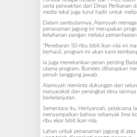
Pondok Kelapa melalui staf PMD, tokoh
a
serta perwakilan dari Dinas Perikanan
n
media lokal juga turut hadir untuk melip
a
n
Dalam sambutannya, Alamsyah menegask
P
penanaman jagung ini merupakan prog
a
ketahanan pangan melalui pemanfaata
n
g
“Penebaran 50 ribu bibit ikan nila ini m
a
berhasil, program ini akan kami kembang
n
Ia juga menekankan peran penting Bada
2
utama program. Bumdes diharapkan menj
0
penuh tanggung jawab.
2
5
Alamsyah meminta dukungan dari seluru
masyarakat dan perangkat desa lainnya
berkelanjutan.
Sementara itu, Heriyansah, pelaksana 
menyampaikan bahwa sebanyak lima kola
ribu ekor bibit ikan nila.
Lahan untuk penanaman jagung di atas 