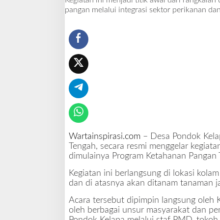
Kegiatan ini menjadi titik awal dari rangka
p
pangan melalui integrasi sektor perikanan dan
a
G
a
u
n
g
k
a
n
L
o
n
c
Wartainspirasi.com
– Desa Pondok Kela
e
Tengah, secara resmi menggelar kegiatan
n
dimulainya Program Ketahanan Pangan 
g
Kegiatan ini berlangsung di lokasi kolam 
K
dan di atasnya akan ditanam tanaman ja
e
t
Acara tersebut dipimpin langsung oleh 
a
oleh berbagai unsur masyarakat dan pem
h