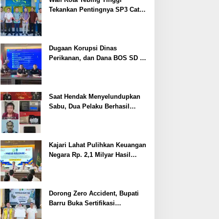
Tekankan Pentingnya SP3 Catin
Cegah Stunting
Dugaan Korupsi Dinas
Perikanan, dan Dana BOS SD –
SMP Tahun 2025 – 2026 Terus
Dipertajam Kajari Lahat
Saat Hendak Menyelundupkan
Sabu, Dua Pelaku Berhasil
Ditangkap
Kajari Lahat Pulihkan Keuangan
Negara Rp. 2,1 Milyar Hasil
Temuan BPK RI
Dorong Zero Accident, Bupati
Barru Buka Sertifikasi
Supervisor K3 Konstruksi