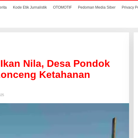
erita
Kode Etik Jurnalistik
OTOMOTIF
Pedoman Media Siber
Privacy P
 Ikan Nila, Desa Pondok
Lonceng Ketahanan
025