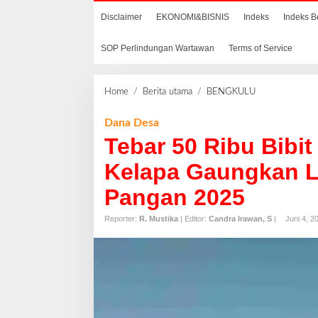
Disclaimer
EKONOMI&BISNIS
Indeks
Indeks B
SOP Perlindungan Wartawan
Terms of Service
Home
/
Berita utama
/
BENGKULU
T
e
b
Dana Desa
a
Tebar 50 Ribu Bibit
r
5
Kelapa Gaungkan 
0
Pangan 2025
R
i
Reporter:
R. Mustika
| Editor:
Candra Irawan, S
|
Juni 4, 2
b
u
B
i
b
i
t