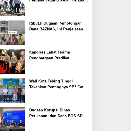
Perdana Jagung JJUH, Perkuat
Ketahanan Pangan dan
Kesejahteraan Petani
Ribut.!! Dugaan Pemotongan
Dana BAZNAS, Ini Penjelasan
Ketua BAZNAS Lahat
Kapolres Lahat Terima
Penghargaan Predikat
Pelayanan Prima dari Polda
Sumsel Tahun 2026
Wali Kota Tebing Tinggi
Tekankan Pentingnya SP3 Catin
Cegah Stunting
Dugaan Korupsi Dinas
Perikanan, dan Dana BOS SD –
SMP Tahun 2025 – 2026 Terus
Dipertajam Kajari Lahat