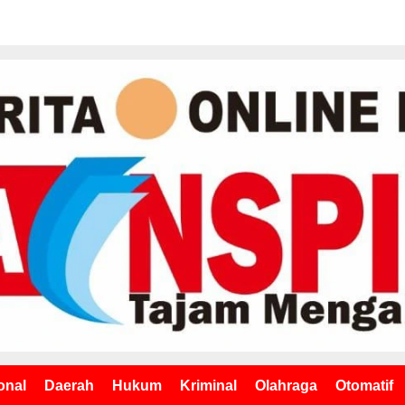
onal
Daerah
Hukum
Kriminal
Olahraga
Otomatif