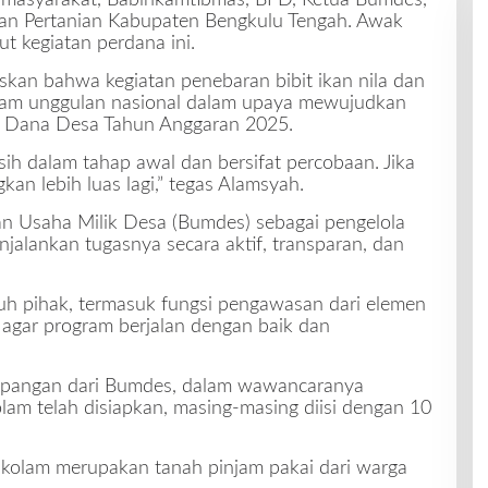
 masyarakat, Babinkamtibmas, BPD, Ketua Bumdes,
 dan Pertanian Kabupaten Bengkulu Tengah. Awak
ut kegiatan perdana ini.
an bahwa kegiatan penebaran bibit ikan nila dan
ram unggulan nasional dalam upaya mewujudkan
n Dana Desa Tahun Anggaran 2025.
asih dalam tahap awal dan bersifat percobaan. Jika
kan lebih luas lagi,” tegas Alamsyah.
n Usaha Milik Desa (Bumdes) sebagai pengelola
alankan tugasnya secara aktif, transparan, dan
h pihak, termasuk fungsi pengawasan dari elemen
 agar program berjalan dengan baik dan
lapangan dari Bumdes, dalam wawancaranya
m telah disiapkan, masing-masing diisi dengan 10
kolam merupakan tanah pinjam pakai dari warga