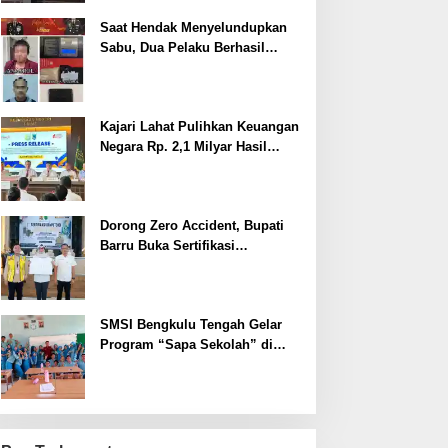
Saat Hendak Menyelundupkan
Sabu, Dua Pelaku Berhasil
Ditangkap
Kajari Lahat Pulihkan Keuangan
Negara Rp. 2,1 Milyar Hasil
Temuan BPK RI
Dorong Zero Accident, Bupati
Barru Buka Sertifikasi
Supervisor K3 Konstruksi
SMSI Bengkulu Tengah Gelar
Program “Sapa Sekolah” di
SMAN 1 Bengkulu Tengah