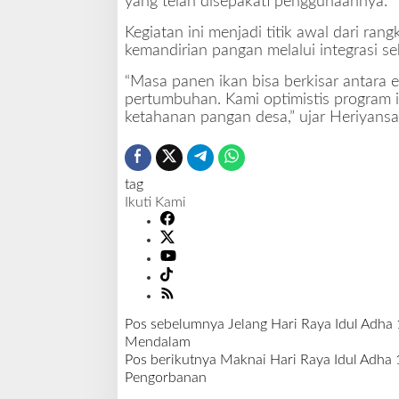
yang telah disepakati penggunaannya.
Kegiatan ini menjadi titik awal dari r
kemandirian pangan melalui integrasi se
“Masa panen ikan bisa berkisar antara 
pertumbuhan. Kami optimistis program i
ketahanan pangan desa,” ujar Heriyansa
tag
Ikuti Kami
Pos sebelumnya
Jelang Hari Raya Idul Adh
N
Mendalam
a
Pos berikutnya
Maknai Hari Raya Idul Adha 1
v
Pengorbanan
i