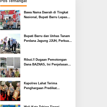
Pos Terhangat
Bawa Nama Daerah di Tingkat
Nasional, Bupati Barru Lepas
Kontingen Jambore Nasional XII
Bupati Barru dan Unhas Tanam
Perdana Jagung JJUH, Perkuat
Ketahanan Pangan dan
Kesejahteraan Petani
Ribut.!! Dugaan Pemotongan
Dana BAZNAS, Ini Penjelasan
Ketua BAZNAS Lahat
Kapolres Lahat Terima
Penghargaan Predikat
Pelayanan Prima dari Polda
Sumsel Tahun 2026
Wali Kota Tebing Tinggi