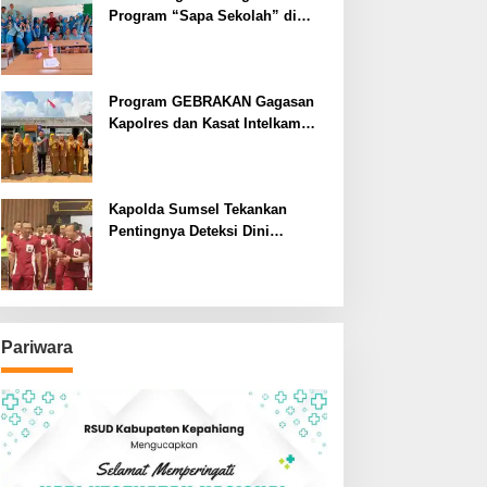
Program “Sapa Sekolah” di
SMAN 1 Bengkulu Tengah
Program GEBRAKAN Gagasan
Kapolres dan Kasat Intelkam
Polres Lahat Menyasar ke Siswa
SDN dan SMPN di Jarai
Kapolda Sumsel Tekankan
Pentingnya Deteksi Dini
Kesehatan untuk Optimalisasi
Pelayanan Kepolisian
Pariwara