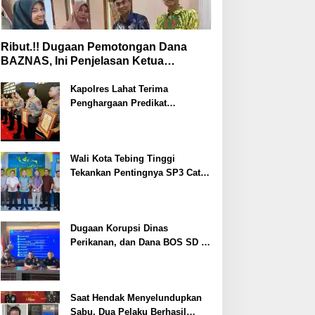
Ribut.!! Dugaan Pemotongan Dana
BAZNAS, Ini Penjelasan Ketua
BAZNAS Lahat
Kapolres Lahat Terima
Penghargaan Predikat
Pelayanan Prima dari Polda
Sumsel Tahun 2026
Wali Kota Tebing Tinggi
Tekankan Pentingnya SP3 Catin
Cegah Stunting
Dugaan Korupsi Dinas
Perikanan, dan Dana BOS SD –
SMP Tahun 2025 – 2026 Terus
Dipertajam Kajari Lahat
Saat Hendak Menyelundupkan
Sabu, Dua Pelaku Berhasil