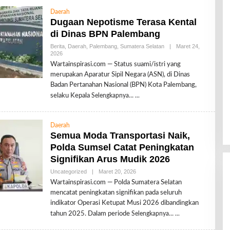
S
Daerah
I
Dugaan Nepotisme Terasa Kental
di Dinas BPN Palembang
Berita
,
Daerah
,
Palembang
,
Sumatera Selatan
|
Maret 24,
2026
O
L
Wartainspirasi.com — Status suami/istri yang
E
merupakan Aparatur Sipil Negara (ASN), di Dinas
H
R
Badan Pertanahan Nasional (BPN) Kota Palembang,
E
selaku Kepala
Selengkapnya…
D
A
K
S
Daerah
I
Semua Moda Transportasi Naik,
Polda Sumsel Catat Peningkatan
Signifikan Arus Mudik 2026
Uncategorized
|
Maret 20, 2026
O
L
Wartainspirasi.com — Polda Sumatera Selatan
E
mencatat peningkatan signifikan pada seluruh
H
R
indikator Operasi Ketupat Musi 2026 dibandingkan
E
tahun 2025. Dalam periode
Selengkapnya…
D
A
K