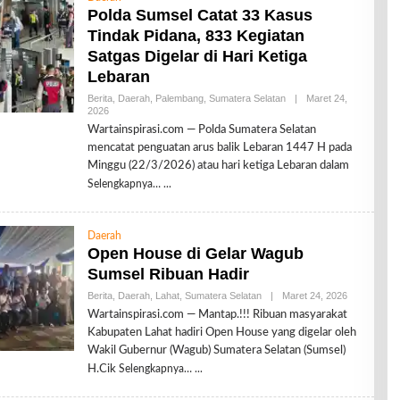
Polda Sumsel Catat 33 Kasus
Tindak Pidana, 833 Kegiatan
Satgas Digelar di Hari Ketiga
Lebaran
Berita
,
Daerah
,
Palembang
,
Sumatera Selatan
|
Maret 24,
2026
O
L
Wartainspirasi.com — Polda Sumatera Selatan
E
mencatat penguatan arus balik Lebaran 1447 H pada
H
R
Minggu (22/3/2026) atau hari ketiga Lebaran dalam
E
Selengkapnya…
D
A
K
S
Daerah
I
Open House di Gelar Wagub
Sumsel Ribuan Hadir
Berita
,
Daerah
,
Lahat
,
Sumatera Selatan
|
Maret 24, 2026
O
L
Wartainspirasi.com — Mantap.!!! Ribuan masyarakat
E
Kabupaten Lahat hadiri Open House yang digelar oleh
H
R
Wakil Gubernur (Wagub) Sumatera Selatan (Sumsel)
E
H.Cik
Selengkapnya…
D
A
K