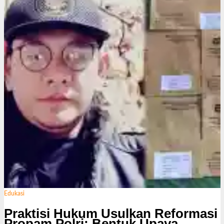
s
i
Edukasi
Praktisi Hukum Usulkan Reformasi
Propam Polri: Bentuk Upaya