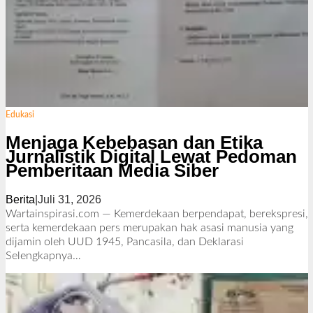
Edukasi
Menjaga Kebebasan dan Etika
Jurnalistik Digital Lewat Pedoman
Pemberitaan Media Siber
Berita
|
Juli 31, 2026
o
l
Wartainspirasi.com — Kemerdekaan berpendapat, berekspresi,
e
serta kemerdekaan pers merupakan hak asasi manusia yang
h
dijamin oleh UUD 1945, Pancasila, dan Deklarasi
R
Selengkapnya…
e
d
a
k