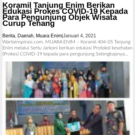
Koramil Tanjung Enim Berikan
Edukasi Prokes COVID-19 Kepada
Para Pengunjung Objek Wisata
Curup Tenang
Berita
,
Daerah
,
Muara Enim
|
Januari 4, 2021
o
l
Wartainspirasi.com, MUARA ENIM – Koramil 404-05 Tanjung
e
Enim melalui Sertu Jarkoni berikan edukasi Protokol kesehatan
h
(Prokes) COVID-19 kepada para pengunjung
Selengkapnya…
R
e
d
a
k
s
i