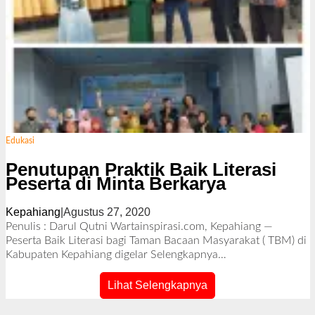
Edukasi
Penutupan Praktik Baik Literasi
Peserta di Minta Berkarya
Kepahiang
|
Agustus 27, 2020
o
l
Penulis : Darul Qutni Wartainspirasi.com, Kepahiang —
e
Peserta Baik Literasi bagi Taman Bacaan Masyarakat ( TBM) di
h
Kabupaten Kepahiang digelar
Selengkapnya…
R
e
Lihat Selengkapnya
d
a