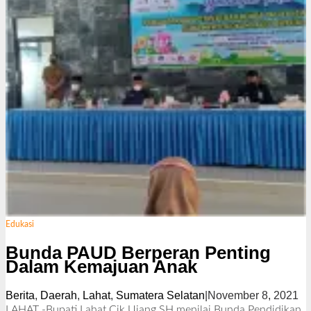
Edukasi
Bunda PAUD Berperan Penting
Dalam Kemajuan Anak
Berita
,
Daerah
,
Lahat
,
Sumatera Selatan
|
November 8, 2021
o
l
LAHAT -Bupati Lahat Cik Ujang SH menilai Bunda Pendidikan