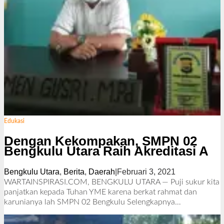
Edukasi
Dengan Kekompakan, SMPN 02
Bengkulu Utara Raih Akreditasi A
Bengkulu Utara
,
Berita
,
Daerah
|
Februari 3, 2021
o
l
WARTAINSPIRASI.COM, BENGKULU UTARA — Puji sukur kita
e
panjatkan kepada Tuhan YME karena berkat rahmat dan
h
karunianya lah SMPN 02 Bengkulu
Selengkapnya…
R
e