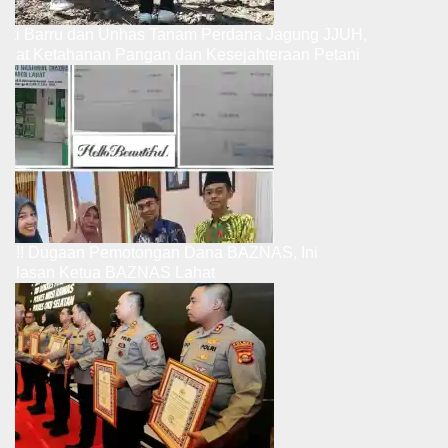
Bupati Barru dan Unhas Tanam Perdana Jagung JJUH,
Perkuat Ketahanan Pangan dan Kesejahteraan Petani
Ribut.!! Dugaan Pemotongan Dana BAZNAS, Ini
Penjelasan Ketua BAZNAS Lahat