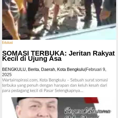
Edukasi
SOMASI TERBUKA: Jeritan Rakyat
Kecil di Ujung Asa
BENGKULU
,
Berita
,
Daerah
,
Kota Bengkulu
|
Februari 9,
2025
o
l
Wartainspirasi.com, Kota Bengkulu – Sebuah surat somasi
e
terbuka yang penuh dengan harapan dan keluh kesah dari
h
para pedagang kecil di Pasar
Selengkapnya…
R
e
d
a
k