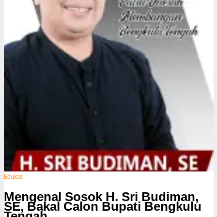
s
i
Edukasi
Mengenal Sosok H. Sri Budiman,
SE, Bakal Calon Bupati Bengkulu
Tengah