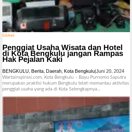
Edukasi
Penggiat Usaha Wisata dan Hotel
di Kota Bengkulu jangan Rampas
Hak Pejalan Kaki
BENGKULU
,
Berita
,
Daerah
,
Kota Bengkulu
|
Juni 20, 2024
o
l
Wartainspirasi.com, Kota Bengkulu – Bayu Purnomo Saputra
e
merupakan praktisi hukum Bengkulu telah memantau aktivitas
h
penggiat usaha yang ada di Kota
Selengkapnya…
R
e
d
a
k
s
i