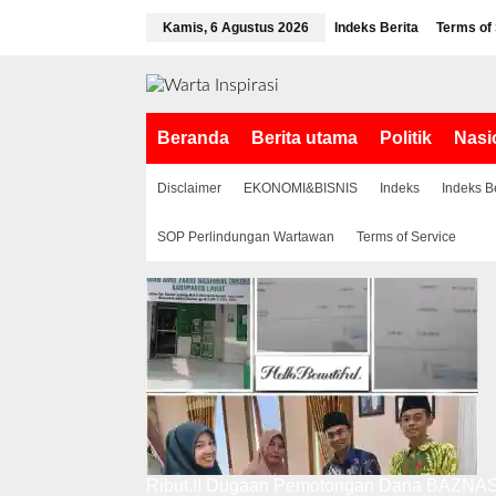
L
Kamis, 6 Agustus 2026
Indeks Berita
Terms of
e
w
a
t
i
Beranda
Berita utama
Politik
Nasi
k
e
k
Disclaimer
EKONOMI&BISNIS
Indeks
Indeks B
o
n
SOP Perlindungan Wartawan
Terms of Service
t
e
n
Ribut.!! Dugaan Pemotongan Dana BAZNAS,