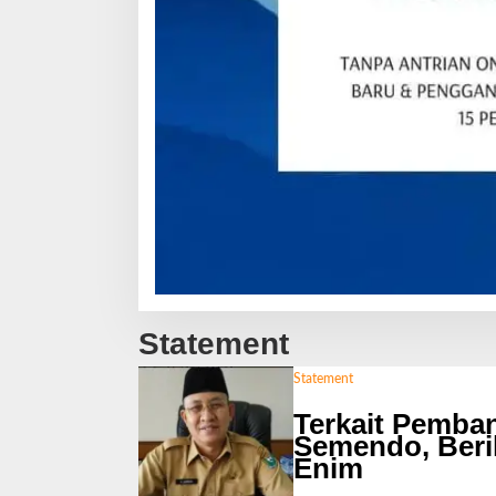
Statement
Statement
Terkait Pemba
Semendo, Beri
Enim