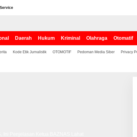
 Service
onal
Daerah
Hukum
Kriminal
Olahraga
Otomatif
erita
Kode Etik Jurnalistik
OTOMOTIF
Pedoman Media Siber
Privacy P
 Ini Penjelasan Ketua BAZNAS Lahat