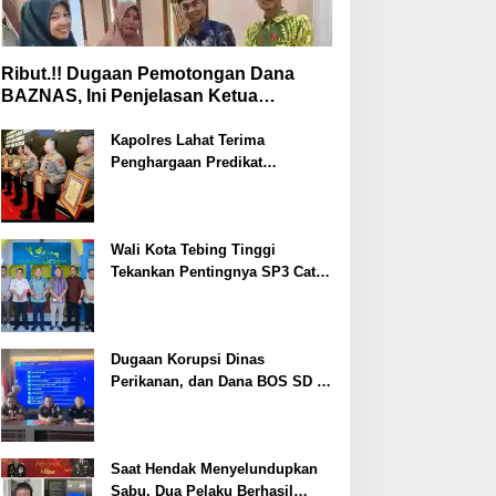
Ribut.!! Dugaan Pemotongan Dana
BAZNAS, Ini Penjelasan Ketua
BAZNAS Lahat
Kapolres Lahat Terima
Penghargaan Predikat
Pelayanan Prima dari Polda
Sumsel Tahun 2026
Wali Kota Tebing Tinggi
Tekankan Pentingnya SP3 Catin
Cegah Stunting
Dugaan Korupsi Dinas
Perikanan, dan Dana BOS SD –
SMP Tahun 2025 – 2026 Terus
Dipertajam Kajari Lahat
Saat Hendak Menyelundupkan
Sabu, Dua Pelaku Berhasil