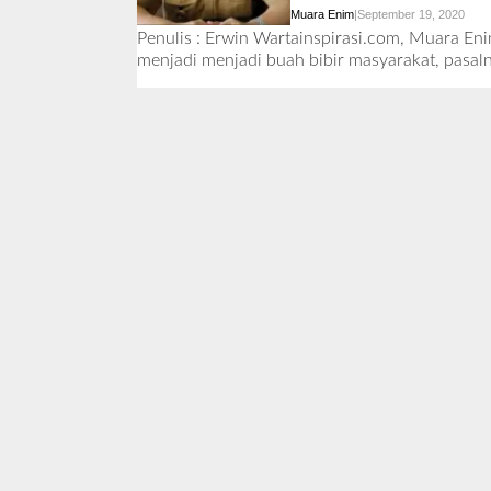
Muara Enim
|
September 19, 2020
O
L
Penulis : Erwin Wartainspirasi.com, Muara E
E
menjadi menjadi buah bibir masyarakat, pasal
H
R
E
D
A
K
S
I