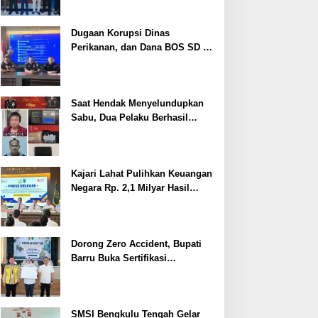
Dugaan Korupsi Dinas
Perikanan, dan Dana BOS SD –
SMP Tahun 2025 – 2026 Terus
Dipertajam Kajari Lahat
Saat Hendak Menyelundupkan
Sabu, Dua Pelaku Berhasil
Ditangkap
Kajari Lahat Pulihkan Keuangan
Negara Rp. 2,1 Milyar Hasil
Temuan BPK RI
Dorong Zero Accident, Bupati
Barru Buka Sertifikasi
Supervisor K3 Konstruksi
SMSI Bengkulu Tengah Gelar