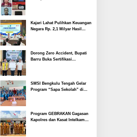
Ditangkap
Kajari Lahat Pulihkan Keuangan
Negara Rp. 2,1 Milyar Hasil
Temuan BPK RI
Dorong Zero Accident, Bupati
Barru Buka Sertifikasi
Supervisor K3 Konstruksi
SMSI Bengkulu Tengah Gelar
Program “Sapa Sekolah” di
SMAN 1 Bengkulu Tengah
Program GEBRAKAN Gagasan
Kapolres dan Kasat Intelkam
Polres Lahat Menyasar ke Siswa
SDN dan SMPN di Jarai