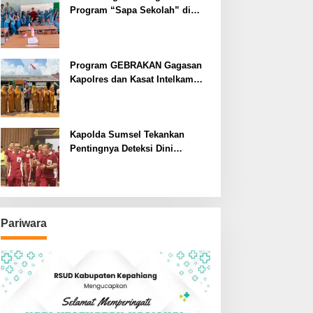
Program “Sapa Sekolah” di
SMAN 1 Bengkulu Tengah
Program GEBRAKAN Gagasan
Kapolres dan Kasat Intelkam
Polres Lahat Menyasar ke Siswa
SDN dan SMPN di Jarai
Kapolda Sumsel Tekankan
Pentingnya Deteksi Dini
Kesehatan untuk Optimalisasi
Pelayanan Kepolisian
Pariwara