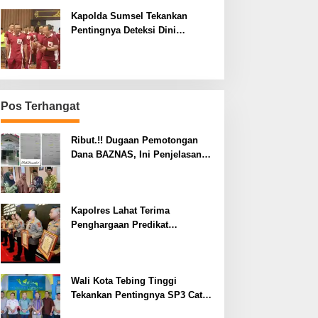
Kapolda Sumsel Tekankan
Pentingnya Deteksi Dini
Kesehatan untuk Optimalisasi
Pelayanan Kepolisian
Pos Terhangat
Ribut.!! Dugaan Pemotongan
Dana BAZNAS, Ini Penjelasan
Ketua BAZNAS Lahat
Kapolres Lahat Terima
Penghargaan Predikat
Pelayanan Prima dari Polda
Sumsel Tahun 2026
Wali Kota Tebing Tinggi
Tekankan Pentingnya SP3 Catin
Cegah Stunting