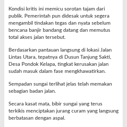
r
g
Kondisi kritis ini memicu sorotan tajam dari
a
publik. Pemerintah pun didesak untuk segera
D
mengambil tindakan tegas dan nyata sebelum
e
bencana banjir bandang datang dan memutus
s
a
total akses jalan tersebut.
k
P
Berdasarkan pantauan langsung di lokasi Jalan
e
Lintas Utara, tepatnya di Dusun Tanjung Sakti,
m
Desa Pondok Kelapa, tingkat kerusakan jalan
e
r
sudah masuk dalam fase mengkhawatirkan.
i
n
Sempadan sungai terlihat jelas telah memakan
t
sebagian badan jalan.
a
h
Secara kasat mata, bibir sungai yang terus
B
e
terkikis menciptakan jurang curam yang langsung
r
berbatasan dengan aspal.
t
i