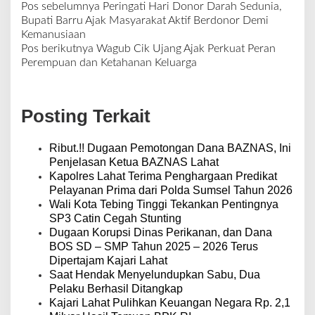
Pos sebelumnya
Peringati Hari Donor Darah Sedunia,
N
Bupati Barru Ajak Masyarakat Aktif Berdonor Demi
a
Kemanusiaan
v
Pos berikutnya
Wagub Cik Ujang Ajak Perkuat Peran
i
Perempuan dan Ketahanan Keluarga
g
a
s
Posting Terkait
i
p
o
Ribut.!! Dugaan Pemotongan Dana BAZNAS, Ini
s
Penjelasan Ketua BAZNAS Lahat
Kapolres Lahat Terima Penghargaan Predikat
Pelayanan Prima dari Polda Sumsel Tahun 2026
Wali Kota Tebing Tinggi Tekankan Pentingnya
SP3 Catin Cegah Stunting
Dugaan Korupsi Dinas Perikanan, dan Dana
BOS SD – SMP Tahun 2025 – 2026 Terus
Dipertajam Kajari Lahat
Saat Hendak Menyelundupkan Sabu, Dua
Pelaku Berhasil Ditangkap
Kajari Lahat Pulihkan Keuangan Negara Rp. 2,1