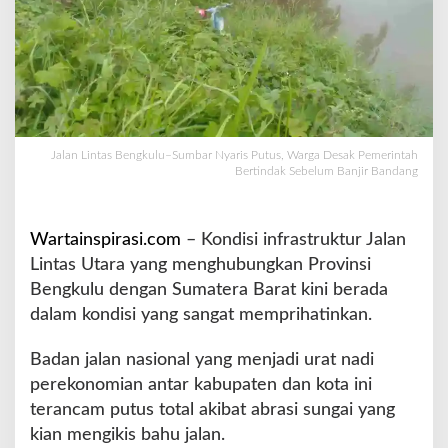
u
–
S
u
m
b
a
r
Jalan Lintas Bengkulu–Sumbar Nyaris Putus, Warga Desak Pemerintah
Bertindak Sebelum Banjir Bandang
N
y
a
r
Wartainspirasi.com
– Kondisi infrastruktur Jalan
i
Lintas Utara yang menghubungkan Provinsi
s
Bengkulu dengan Sumatera Barat kini berada
P
dalam kondisi yang sangat memprihatinkan.
u
t
u
Badan jalan nasional yang menjadi urat nadi
s
perekonomian antar kabupaten dan kota ini
,
terancam putus total akibat abrasi sungai yang
W
kian mengikis bahu jalan.
a