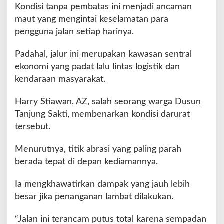
Kondisi tanpa pembatas ini menjadi ancaman
n
maut yang mengintai keselamatan para
d
a
pengguna jalan setiap harinya.
k
S
Padahal, jalur ini merupakan kawasan sentral
e
ekonomi yang padat lalu lintas logistik dan
b
kendaraan masyarakat.
e
l
u
Harry Stiawan, AZ, salah seorang warga Dusun
m
Tanjung Sakti, membenarkan kondisi darurat
B
tersebut.
a
n
Menurutnya, titik abrasi yang paling parah
j
i
berada tepat di depan kediamannya.
r
B
Ia mengkhawatirkan dampak yang jauh lebih
a
besar jika penanganan lambat dilakukan.
n
d
“Jalan ini terancam putus total karena sempadan
a