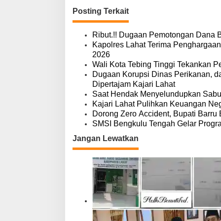
v
Posting Terkait
i
g
a
Ribut.!! Dugaan Pemotongan Dana 
s
Kapolres Lahat Terima Penghargaan
i
2026
p
Wali Kota Tebing Tinggi Tekankan P
o
Dugaan Korupsi Dinas Perikanan, 
s
Dipertajam Kajari Lahat
Saat Hendak Menyelundupkan Sabu,
Kajari Lahat Pulihkan Keuangan Neg
Dorong Zero Accident, Bupati Barru 
SMSI Bengkulu Tengah Gelar Progr
Jangan Lewatkan