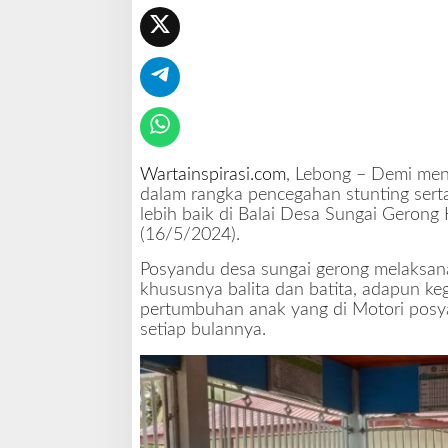
o
n
g
R
u
t
i
n
Wartainspirasi.com
, Lebong – Demi me
M
dalam rangka pencegahan stunting sert
e
lebih baik di Balai Desa Sungai Geron
l
(16/5/2024).
a
k
Posyandu desa sungai gerong melaksana
u
khususnya balita dan batita, adapun k
k
pertumbuhan anak yang di Motori posyan
a
setiap bulannya.
n
P
o
s
y
a