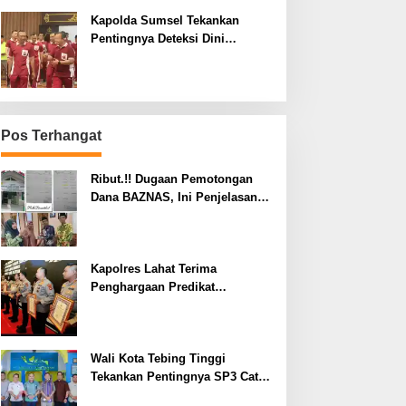
Kapolda Sumsel Tekankan
Pentingnya Deteksi Dini
Kesehatan untuk Optimalisasi
Pelayanan Kepolisian
Pos Terhangat
Ribut.!! Dugaan Pemotongan
Dana BAZNAS, Ini Penjelasan
Ketua BAZNAS Lahat
Kapolres Lahat Terima
Penghargaan Predikat
Pelayanan Prima dari Polda
Sumsel Tahun 2026
Wali Kota Tebing Tinggi
Tekankan Pentingnya SP3 Catin
Cegah Stunting