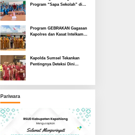
Program “Sapa Sekolah” di
SMAN 1 Bengkulu Tengah
Program GEBRAKAN Gagasan
Kapolres dan Kasat Intelkam
Polres Lahat Menyasar ke Siswa
SDN dan SMPN di Jarai
Kapolda Sumsel Tekankan
Pentingnya Deteksi Dini
Kesehatan untuk Optimalisasi
Pelayanan Kepolisian
Pariwara