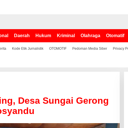
onal
Daerah
Hukum
Kriminal
Olahraga
Otomatif
erita
Kode Etik Jurnalistik
OTOMOTIF
Pedoman Media Siber
Privacy P
ing, Desa Sungai Gerong
osyandu