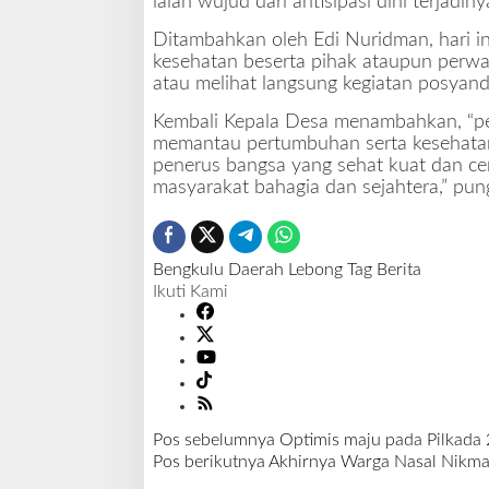
ialah wujud dari antisipasi dini terjadin
Ditambahkan oleh Edi Nuridman, hari ini
kesehatan beserta pihak ataupun perw
atau melihat langsung kegiatan posyan
Kembali Kepala Desa menambahkan, “pe
memantau pertumbuhan serta kesehatan 
penerus bangsa yang sehat kuat dan ce
masyarakat bahagia dan sejahtera,” pun
Bengkulu
Daerah
Lebong
Tag Berita
Ikuti Kami
Pos sebelumnya
Optimis maju pada Pilkada 
N
Pos berikutnya
Akhirnya Warga Nasal Nikma
a