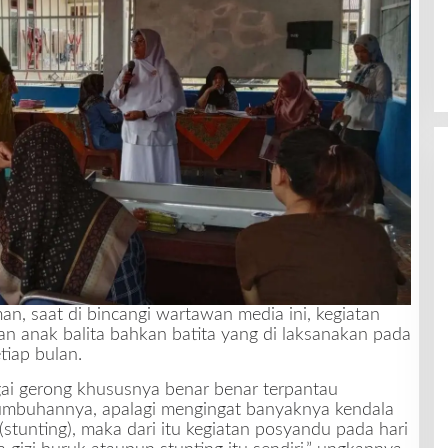
n, saat di bincangi wartawan media ini, kegiatan
 anak balita bahkan batita yang di laksanakan pada
tiap bulan.
gai gerong khususnya benar benar terpantau
mbuhannya, apalagi mengingat banyaknya kendala
(stunting), maka dari itu kegiatan posyandu pada hari