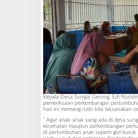
n
d
u
Kepala Desa Sungai Gerong, Edi Nuridma
pemeriksaan perkembangan pertumbuhan
hari ini memang rutin kita laksanakan se
” Agar anak-anak yang ada di desa sun
kesehatan maupun perkembangan pertu
di pertumbuhan anak seperti gizi buruk 