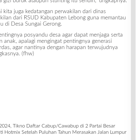
ya gizi buruk ataupun stunting itu sendiri,” ungkapnya.
 kita juga kedatangan perwakilan dari dinas
akilan dari RSUD Kabupaten Lebong guna memantau
du di Desa Sungai Gerong.
ntingnya posyandu desa agar dapat menjaga serta
anak, apalagi mengingat pentingnya generasi
rdas, agar nantinya dengan harapan terwujudnya
gkasnya. (fhw)
2024, Tikno Daftar Cabup/Cawabup di 2 Partai Besar
ti Hotmix Setelah Puluhan Tahun Merasakan Jalan Lumpur