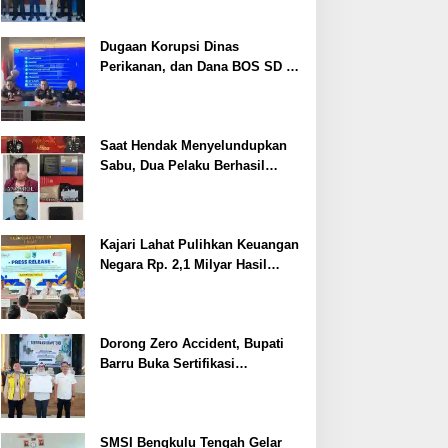
Dugaan Korupsi Dinas
Perikanan, dan Dana BOS SD –
SMP Tahun 2025 – 2026 Terus
Dipertajam Kajari Lahat
Saat Hendak Menyelundupkan
Sabu, Dua Pelaku Berhasil
Ditangkap
Kajari Lahat Pulihkan Keuangan
Negara Rp. 2,1 Milyar Hasil
Temuan BPK RI
Dorong Zero Accident, Bupati
Barru Buka Sertifikasi
Supervisor K3 Konstruksi
SMSI Bengkulu Tengah Gelar