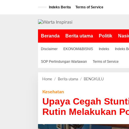
L
Indeks Berita
Terms of Service
e
w
a
t
i
Beranda
Berita utama
Politik
Nasi
k
e
k
Disclaimer
EKONOMI&BISNIS
Indeks
Indeks B
o
n
SOP Perlindungan Wartawan
Terms of Service
t
e
n
Home
/
Berita utama
/
BENGKULU
U
p
a
Kesehatan
y
Upaya Cegah Stunt
a
C
Rutin Melakukan P
e
g
a