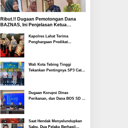
Ribut.!! Dugaan Pemotongan Dana
BAZNAS, Ini Penjelasan Ketua
BAZNAS Lahat
Kapolres Lahat Terima
Penghargaan Predikat
Pelayanan Prima dari Polda
Sumsel Tahun 2026
Wali Kota Tebing Tinggi
Tekankan Pentingnya SP3 Catin
Cegah Stunting
Dugaan Korupsi Dinas
Perikanan, dan Dana BOS SD –
SMP Tahun 2025 – 2026 Terus
Dipertajam Kajari Lahat
Saat Hendak Menyelundupkan
Sabu, Dua Pelaku Berhasil