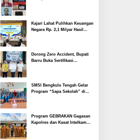
Ditangkap
Kajari Lahat Pulihkan Keuangan
Negara Rp. 2,1 Milyar Hasil
Temuan BPK RI
Dorong Zero Accident, Bupati
Barru Buka Sertifikasi
Supervisor K3 Konstruksi
SMSI Bengkulu Tengah Gelar
Program “Sapa Sekolah” di
SMAN 1 Bengkulu Tengah
Program GEBRAKAN Gagasan
Kapolres dan Kasat Intelkam
Polres Lahat Menyasar ke Siswa
SDN dan SMPN di Jarai