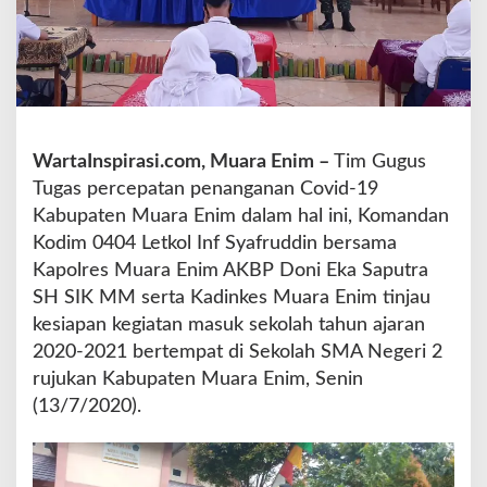
0
4
d
a
n
K
a
WartaInspirasi.com, Muara Enim –
Tim Gugus
p
Tugas percepatan penanganan Covid-19
o
l
Kabupaten Muara Enim dalam hal ini, Komandan
r
Kodim 0404 Letkol Inf Syafruddin bersama
e
Kapolres Muara Enim AKBP Doni Eka Saputra
s
SH SIK MM serta Kadinkes Muara Enim tinjau
M
u
kesiapan kegiatan masuk sekolah tahun ajaran
a
2020-2021 bertempat di Sekolah SMA Negeri 2
r
rujukan Kabupaten Muara Enim, Senin
a
(13/7/2020).
E
n
i
m