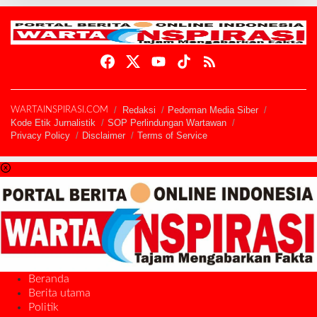
Redaksi
Pedoman Media Siber
WARTAINSPIRASI.COM
Kode Etik Jurnalistik
SOP Perlindungan Wartawan
Privacy Policy
Disclaimer
Terms of Service
Beranda
Berita utama
Politik