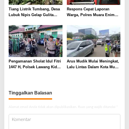
Tiang Listrik Tumbang, Desa
Respons Cepat Laporan
Lubuk Nipis Gelap Gulita
Warga, Polres Muara Enim
Malam Ini
Gulung Pengedar Sabu di
Pedesaan
Pengamanan Sholat Idul Fitri
Arus Mudik Mulai Meningkat,
1447 H, Polsek Lawang Kidul
Lalu Lintas Dalam Kota Muara
Pastikan Ibadah Berjalan
Enim Didominasi Kendaraan
Aman dan Khusyuk
Pribadi
Tinggalkan Balasan
Alamat email Anda tidak akan dipublikasikan.
Ruas yang wajib ditandai
*