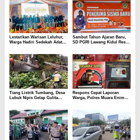
Lestarikan Warisan Leluhur,
Sambut Tahun Ajaran Baru,
Warga Hadiri Sedekah Adat
SD PGRI Lawang Kidul Resmi
Desa Darmo Tahun 2026
Buka Pendaftaran Siswa Baru
Tiang Listrik Tumbang, Desa
Respons Cepat Laporan
Lubuk Nipis Gelap Gulita
Warga, Polres Muara Enim
Malam Ini
Gulung Pengedar Sabu di
Pedesaan