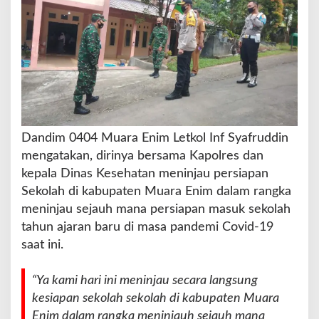
T
i
n
j
a
u
P
e
r
s
Dandim 0404 Muara Enim Letkol Inf Syafruddin
i
mengatakan, dirinya bersama Kapolres dan
a
kepala Dinas Kesehatan meninjau persiapan
p
a
Sekolah di kabupaten Muara Enim dalam rangka
n
meninjau sejauh mana persiapan masuk sekolah
M
tahun ajaran baru di masa pandemi Covid-19
a
saat ini.
s
u
k
“Ya kami hari ini meninjau secara langsung
S
kesiapan sekolah sekolah di kabupaten Muara
e
Enim dalam rangka meninjauh sejauh mana
k