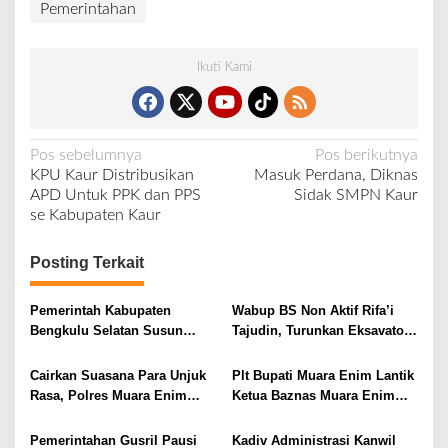
Pemerintahan
Ikuti Kami
N
Pos sebelumnya
Pos berikutnya
KPU Kaur Distribusikan
Masuk Perdana, Diknas
a
APD Untuk PPK dan PPS
Sidak SMPN Kaur
v
se Kabupaten Kaur
i
Posting Terkait
g
a
Pemerintah Kabupaten
Wabup BS Non Aktif Rifa’i
s
Bengkulu Selatan Susun
Tajudin, Turunkan Eksavator
i
Grand Design Peternakan
Antisipasi Abrasi di Air Nipis
p
Cairkan Suasana Para Unjuk
Plt Bupati Muara Enim Lantik
Rasa, Polres Muara Enim
Ketua Baznas Muara Enim
o
Turunkan Warung Mang
Periode 2020-2025, Juarsah :
s
Pedeka dan 2 Badut
ASN Wajib Berinfak
Pemerintahan Gusril Pausi
Kadiv Administrasi Kanwil