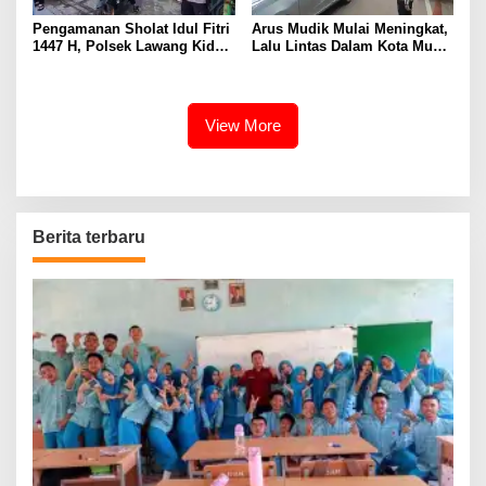
Pengamanan Sholat Idul Fitri
Arus Mudik Mulai Meningkat,
1447 H, Polsek Lawang Kidul
Lalu Lintas Dalam Kota Muara
Pastikan Ibadah Berjalan
Enim Didominasi Kendaraan
Aman dan Khusyuk
Pribadi
View More
Berita terbaru