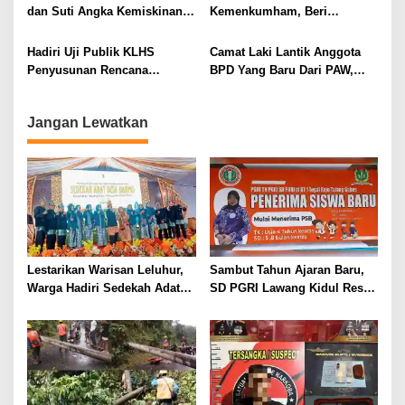
dan Suti Angka Kemiskinan
Kemenkumham, Beri
di Kabupaten Kaur Turun
Apresiasi Tinggi Kemajuan
Drastis
Inovasi Pelayanan Publik
Hadiri Uji Publik KLHS
Camat Laki Lantik Anggota
Imigrasi Muara Enim
Penyusunan Rencana
BPD Yang Baru Dari PAW,
Pembangunan,Ini Kata Pjs
Ada Apa?
Bupati BS
Jangan Lewatkan
Lestarikan Warisan Leluhur,
Sambut Tahun Ajaran Baru,
Warga Hadiri Sedekah Adat
SD PGRI Lawang Kidul Resmi
Desa Darmo Tahun 2026
Buka Pendaftaran Siswa Baru