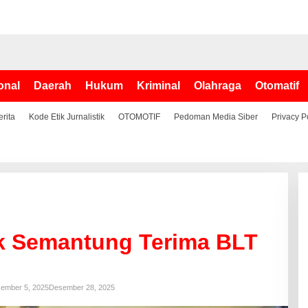
onal
Daerah
Hukum
Kriminal
Olahraga
Otomatif
erita
Kode Etik Jurnalistik
OTOMOTIF
Pedoman Media Siber
Privacy P
k Semantung Terima BLT
ember 5, 2025
Desember 28, 2025