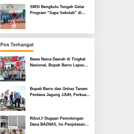
SMSI Bengkulu Tengah Gelar
Program “Sapa Sekolah” di
SMAN 1 Bengkulu Tengah
Pos Terhangat
Bawa Nama Daerah di Tingkat
Nasional, Bupati Barru Lepas
Kontingen Jambore Nasional XII
Bupati Barru dan Unhas Tanam
Perdana Jagung JJUH, Perkuat
Ketahanan Pangan dan
Kesejahteraan Petani
Ribut.!! Dugaan Pemotongan
Dana BAZNAS, Ini Penjelasan
Ketua BAZNAS Lahat