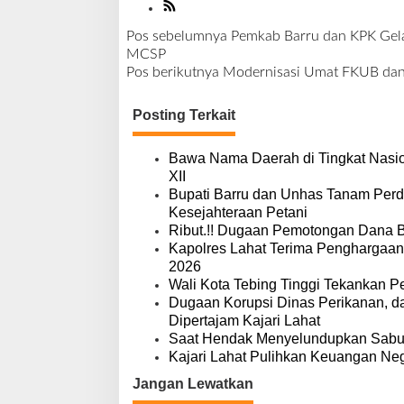
Pos sebelumnya
Pemkab Barru dan KPK Gela
N
MCSP
a
Pos berikutnya
Modernisasi Umat FKUB dan 
v
i
Posting Terkait
g
a
s
Bawa Nama Daerah di Tingkat Nasio
i
XII
p
Bupati Barru dan Unhas Tanam Per
o
Kesejahteraan Petani
s
Ribut.!! Dugaan Pemotongan Dana 
Kapolres Lahat Terima Penghargaan
2026
Wali Kota Tebing Tinggi Tekankan P
Dugaan Korupsi Dinas Perikanan, 
Dipertajam Kajari Lahat
Saat Hendak Menyelundupkan Sabu,
Kajari Lahat Pulihkan Keuangan Neg
Jangan Lewatkan