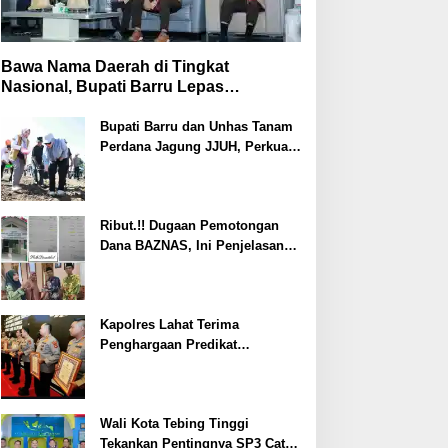
Bawa Nama Daerah di Tingkat
Nasional, Bupati Barru Lepas
Kontingen Jambore Nasional XII
Bupati Barru dan Unhas Tanam
Perdana Jagung JJUH, Perkuat
Ketahanan Pangan dan
Kesejahteraan Petani
Ribut.!! Dugaan Pemotongan
Dana BAZNAS, Ini Penjelasan
Ketua BAZNAS Lahat
Kapolres Lahat Terima
Penghargaan Predikat
Pelayanan Prima dari Polda
Sumsel Tahun 2026
Wali Kota Tebing Tinggi
Tekankan Pentingnya SP3 Catin