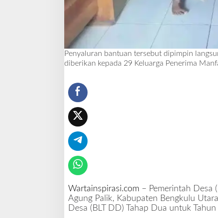
D
a
n
a
D
Penyaluran bantuan tersebut dipimpin langsu
e
diberikan kepada 29 Keluarga Penerima Manfaa
s
a
Wartainspirasi.com
– Pemerintah Desa 
Agung Palik, Kabupaten Bengkulu Utar
Desa (BLT DD) Tahap Dua untuk Tahun