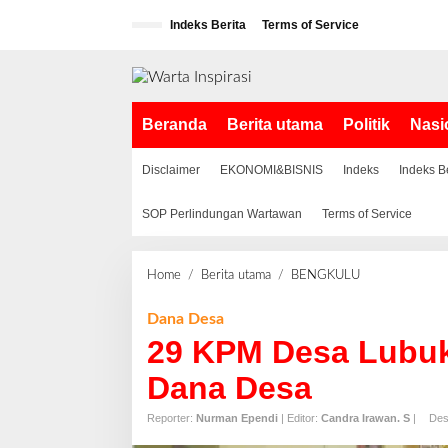
L
Indeks Berita
Terms of Service
e
w
a
t
i
Beranda
Berita utama
Politik
Nasi
k
e
k
Disclaimer
EKONOMI&BISNIS
Indeks
Indeks B
o
n
SOP Perlindungan Wartawan
Terms of Service
t
e
n
Home
/
Berita utama
/
BENGKULU
2
9
K
Dana Desa
P
29 KPM Desa Lubu
M
D
Dana Desa
e
s
Reporter:
Nurman Ependi
| Editor:
Candra Irawan. S
|
Des
a