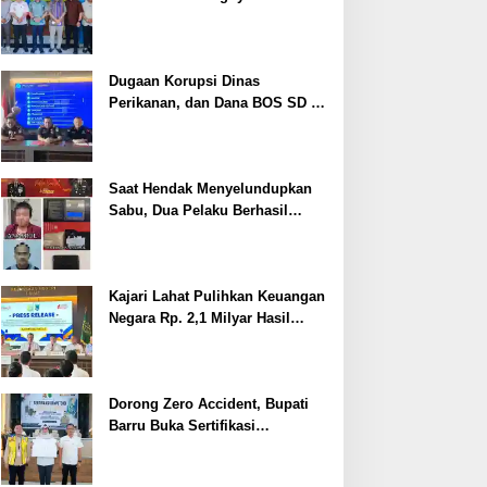
Cegah Stunting
Dugaan Korupsi Dinas
Perikanan, dan Dana BOS SD –
SMP Tahun 2025 – 2026 Terus
Dipertajam Kajari Lahat
Saat Hendak Menyelundupkan
Sabu, Dua Pelaku Berhasil
Ditangkap
Kajari Lahat Pulihkan Keuangan
Negara Rp. 2,1 Milyar Hasil
Temuan BPK RI
Dorong Zero Accident, Bupati
Barru Buka Sertifikasi
Supervisor K3 Konstruksi