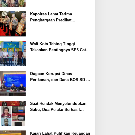
Kapolres Lahat Terima
Penghargaan Predikat
Pelayanan Prima dari Polda
Sumsel Tahun 2026
Wali Kota Tebing Tinggi
Tekankan Pentingnya SP3 Catin
Cegah Stunting
Dugaan Korupsi Dinas
Perikanan, dan Dana BOS SD –
SMP Tahun 2025 – 2026 Terus
Dipertajam Kajari Lahat
Saat Hendak Menyelundupkan
Sabu, Dua Pelaku Berhasil
Ditangkap
Kajari Lahat Pulihkan Keuangan