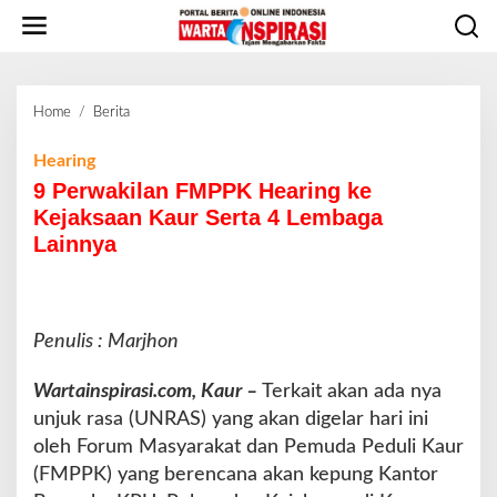
L
e
w
a
t
Home
/
Berita
9
i
P
k
e
Hearing
e
r
9 Perwakilan FMPPK Hearing ke
k
w
o
Kejaksaan Kaur Serta 4 Lembaga
a
n
Lainnya
k
t
i
e
l
n
a
n
Penulis : Marjhon
F
M
Wartainspirasi.com, Kaur –
Terkait akan ada nya
P
unjuk rasa (UNRAS) yang akan digelar hari ini
P
oleh Forum Masyarakat dan Pemuda Peduli Kaur
K
H
(FMPPK) yang berencana akan kepung Kantor
e