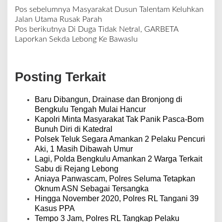
Pos sebelumnya
Masyarakat Dusun Talentam Keluhkan
N
Jalan Utama Rusak Parah
a
Pos berikutnya
Di Duga Tidak Netral, GARBETA
v
Laporkan Sekda Lebong Ke Bawaslu
i
g
a
Posting Terkait
s
i
p
Baru Dibangun, Drainase dan Bronjong di
o
Bengkulu Tengah Mulai Hancur
s
Kapolri Minta Masyarakat Tak Panik Pasca-Bom
Bunuh Diri di Katedral
Polsek Teluk Segara Amankan 2 Pelaku Pencuri
Aki, 1 Masih Dibawah Umur
Lagi, Polda Bengkulu Amankan 2 Warga Terkait
Sabu di Rejang Lebong
Aniaya Panwascam, Polres Seluma Tetapkan
Oknum ASN Sebagai Tersangka
Hingga November 2020, Polres RL Tangani 39
Kasus PPA
Tempo 3 Jam, Polres RL Tangkap Pelaku