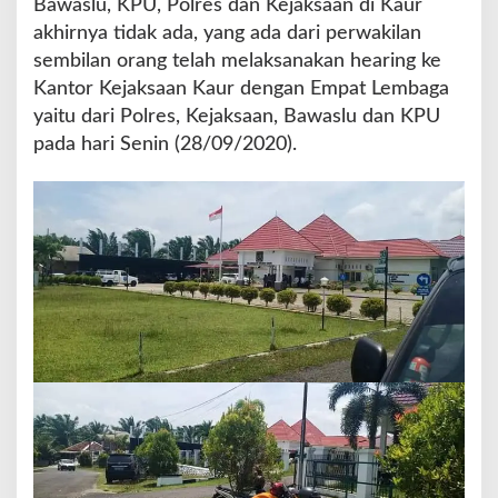
Bawaslu, KPU, Polres dan Kejaksaan di Kaur
a
akhirnya tidak ada, yang ada dari perwakilan
r
sembilan orang telah melaksanakan hearing ke
i
n
Kantor Kejaksaan Kaur dengan Empat Lembaga
g
yaitu dari Polres, Kejaksaan, Bawaslu dan KPU
k
pada hari Senin (28/09/2020).
e
K
e
j
a
k
s
a
a
n
K
a
u
r
S
e