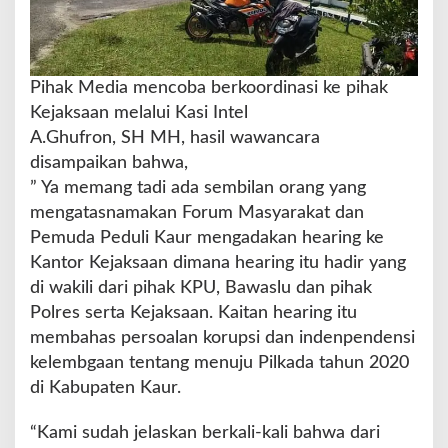
r
t
a
4
L
Pihak Media mencoba berkoordinasi ke pihak
e
Kejaksaan melalui Kasi Intel
m
A.Ghufron, SH MH, hasil wawancara
b
disampaikan bahwa,
a
g
” Ya memang tadi ada sembilan orang yang
a
mengatasnamakan Forum Masyarakat dan
L
Pemuda Peduli Kaur mengadakan hearing ke
a
Kantor Kejaksaan dimana hearing itu hadir yang
i
n
di wakili dari pihak KPU, Bawaslu dan pihak
n
Polres serta Kejaksaan. Kaitan hearing itu
y
membahas persoalan korupsi dan indenpendensi
a
kelembgaan tentang menuju Pilkada tahun 2020
di Kabupaten Kaur.
“Kami sudah jelaskan berkali-kali bahwa dari