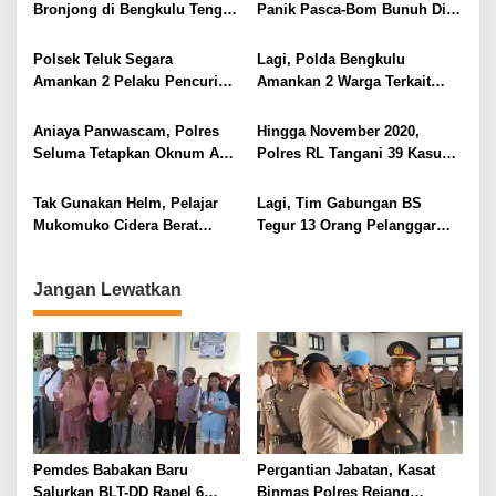
s
Bronjong di Bengkulu Tengah
Panik Pasca-Bom Bunuh Diri
i
Mulai Hancur
di Katedral
p
Polsek Teluk Segara
Lagi, Polda Bengkulu
Amankan 2 Pelaku Pencuri
Amankan 2 Warga Terkait
o
Aki, 1 Masih Dibawah Umur
Sabu di Rejang Lebong
s
Aniaya Panwascam, Polres
Hingga November 2020,
Seluma Tetapkan Oknum ASN
Polres RL Tangani 39 Kasus
Sebagai Tersangka
PPA
Tak Gunakan Helm, Pelajar
Lagi, Tim Gabungan BS
Mukomuko Cidera Berat
Tegur 13 Orang Pelanggar
Alami Laka Tunggal
Prokes
Jangan Lewatkan
Pemdes Babakan Baru
Pergantian Jabatan, Kasat
Salurkan BLT-DD Rapel 6
Binmas Polres Rejang