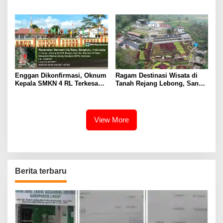
Warga
Bawaslu Rejang Lebong
Enggan Dikonfirmasi, Oknum
Ragam Destinasi Wisata di
Kepala SMKN 4 RL Terkesan
Tanah Rejang Lebong, Sangat
Hindari Wartawan
Cocok Pilihan Liburan
View More
Berita terbaru