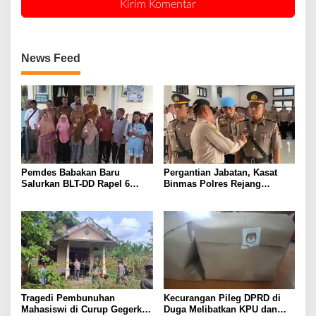
News Feed
Pemdes Babakan Baru
Pergantian Jabatan, Kasat
Salurkan BLT-DD Rapel 6
Binmas Polres Rejang
Bulan ke 10 KPM
Lebong Gelar Acara Kenal
Pamit
Tragedi Pembunuhan
Kecurangan Pileg DPRD di
Mahasiswi di Curup Gegerkan
Duga Melibatkan KPU dan