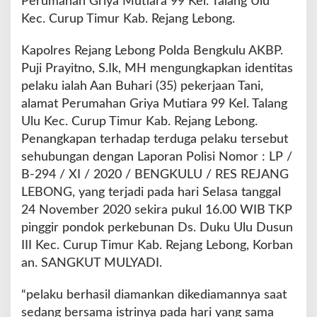
Perumahan Griya Mutiara 99 Kel. Talang Ulu
C
Kec. Curup Timur Kab. Rejang Lebong.
u
r
a
Kapolres Rejang Lebong Polda Bengkulu AKBP.
n
Puji Prayitno, S.Ik, MH mengungkapkan identitas
m
pelaku ialah Aan Buhari (35) pekerjaan Tani,
o
alamat Perumahan Griya Mutiara 99 Kel. Talang
r
Ulu Kec. Curup Timur Kab. Rejang Lebong.
Penangkapan terhadap terduga pelaku tersebut
sehubungan dengan Laporan Polisi Nomor : LP /
B-294 / XI / 2020 / BENGKULU / RES REJANG
LEBONG, yang terjadi pada hari Selasa tanggal
24 November 2020 sekira pukul 16.00 WIB TKP
pinggir pondok perkebunan Ds. Duku Ulu Dusun
III Kec. Curup Timur Kab. Rejang Lebong, Korban
an. SANGKUT MULYADI.
“pelaku berhasil diamankan dikediamannya saat
sedang bersama istrinya pada hari yang sama