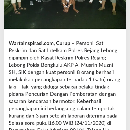
T
a
n
g
k
a
p
Wartainspirasi.com, Curup
– Personil Sat
P
Reskrim dan Sat Intelkam Polres Rejang Lebong
e
l
dipimpin oleh Kasat Reskrim Polres Rejang
a
Lebong Polda Bengkulu AKP A. Musrin Muzni
k
SH, SIK dengan kuat personil 8 orang berhasil
u
melakukan penangkapan terhadap 1 (satu) orang
S
p
laki – laki yang diduga sebagai pelaku tindak
e
pidana Pencurian Dengan Pemberatan dengan
s
sasaran kendaraan bermotor. Keberhasil
i
penangkapan ini berlangsung dalam tempo tak
a
l
kurang dan 3 jam setelah laporan diterima pada
i
Selasa sore pukul16.00 WIB (24/11/2020) di
s