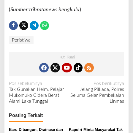
(
Sumber:tribratanews bengkulu
)
Peristiwa
Ikuti Kami
N
Pos sebelumnya
Pos berikutnya
Tak Gunakan Helm, Pelajar
Jelang Pilkada, Polres
a
Mukomuko Cidera Berat
Seluma Gelar Pembekalan
v
Alami Laka Tunggal
Linmas
i
Posting Terkait
g
a
Baru Dibangun, Drainase dan
Kapolri Minta Masyarakat Tak