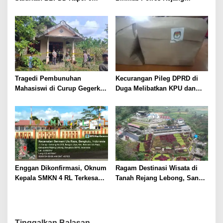
Bulan ke 10 KPM
Lebong Gelar Acara Kenal
Pamit
Tragedi Pembunuhan
Kecurangan Pileg DPRD di
Mahasiswi di Curup Gegerkan
Duga Melibatkan KPU dan
Warga
Bawaslu Rejang Lebong
Enggan Dikonfirmasi, Oknum
Ragam Destinasi Wisata di
Kepala SMKN 4 RL Terkesan
Tanah Rejang Lebong, Sangat
Hindari Wartawan
Cocok Pilihan Liburan
Tinggalkan Balasan