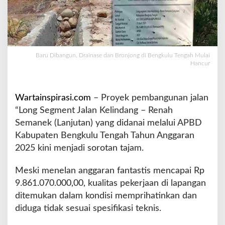
a
s
e
d
a
Baru Dibangun, Drainase dan Bronjong di Bengkulu Tengah Mulai
n
Hancur
B
r
o
Wartainspirasi.com
– Proyek pembangunan jalan
n
j
“Long Segment Jalan Kelindang – Renah
o
Semanek (Lanjutan) yang didanai melalui APBD
n
Kabupaten Bengkulu Tengah Tahun Anggaran
g
2025 kini menjadi sorotan tajam.
d
i
B
Meski menelan anggaran fantastis mencapai Rp
e
9.861.070.000,00, kualitas pekerjaan di lapangan
n
ditemukan dalam kondisi memprihatinkan dan
g
diduga tidak sesuai spesifikasi teknis.
k
u