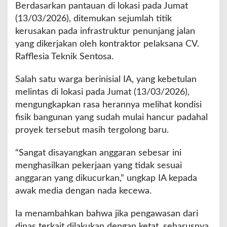
l
Berdasarkan pantauan di lokasi pada Jumat
u
(13/03/2026), ditemukan sejumlah titik
T
kerusakan pada infrastruktur penunjang jalan
e
yang dikerjakan oleh kontraktor pelaksana CV.
n
g
Rafflesia Teknik Sentosa.
a
h
Salah satu warga berinisial IA, yang kebetulan
M
melintas di lokasi pada Jumat (13/03/2026),
u
mengungkapkan rasa herannya melihat kondisi
l
a
fisik bangunan yang sudah mulai hancur padahal
i
proyek tersebut masih tergolong baru.
H
a
“Sangat disayangkan anggaran sebesar ini
n
menghasilkan pekerjaan yang tidak sesuai
c
u
anggaran yang dikucurkan,” ungkap IA kepada
r
awak media dengan nada kecewa.
Ia menambahkan bahwa jika pengawasan dari
dinas terkait dilakukan dengan ketat, seharusnya