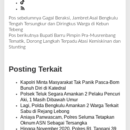
Pos sebelumnya
Gagal Beraksi, Jambret Asal Bengkulu
N
Tengah Tersungkur dan Diringkus Warga di Kebun
a
Tebeng
v
Pos berikutnya
Bupati Barru Pimpin Pra-Musrenbang
i
Tematik, Dorong Langkah Terpadu Atasi Kemiskinan dan
g
Stunting
a
s
i
Posting Terkait
p
o
s
Kapolri Minta Masyarakat Tak Panik Pasca-Bom
Bunuh Diri di Katedral
Polsek Teluk Segara Amankan 2 Pelaku Pencuri
Aki, 1 Masih Dibawah Umur
Lagi, Polda Bengkulu Amankan 2 Warga Terkait
Sabu di Rejang Lebong
Aniaya Panwascam, Polres Seluma Tetapkan
Oknum ASN Sebagai Tersangka
Hingga November 2020, Polres RL Tangani 39