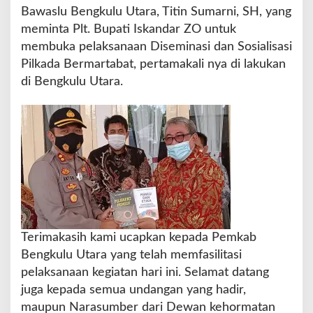
s
Bawaslu Bengkulu Utara, Titin Sumarni, SH, yang
e
meminta Plt. Bupati Iskandar ZO untuk
m
membuka pelaksanaan Diseminasi dan Sosialisasi
i
n
Pilkada Bermartabat, pertamakali nya di lakukan
a
di Bengkulu Utara.
s
i
D
a
n
S
o
s
i
a
l
Terimakasih kami ucapkan kepada Pemkab
i
Bengkulu Utara yang telah memfasilitasi
s
a
pelaksanaan kegiatan hari ini. Selamat datang
s
juga kepada semua undangan yang hadir,
i
maupun Narasumber dari Dewan kehormatan