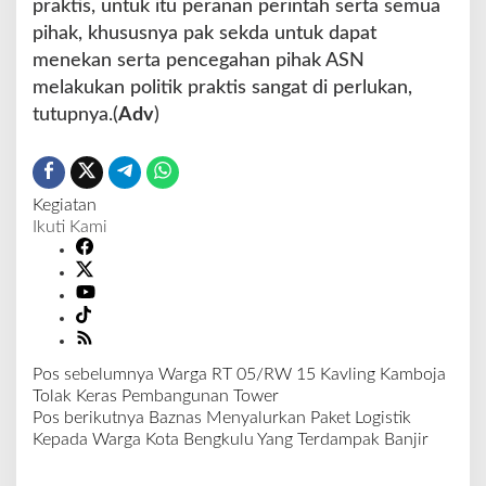
praktis, untuk itu peranan perintah serta semua
pihak, khususnya pak sekda untuk dapat
menekan serta pencegahan pihak ASN
melakukan politik praktis sangat di perlukan,
tutupnya.(
Adv
)
Kegiatan
Ikuti Kami
Pos sebelumnya
Warga RT 05/RW 15 Kavling Kamboja
N
Tolak Keras Pembangunan Tower
a
Pos berikutnya
Baznas Menyalurkan Paket Logistik
v
Kepada Warga Kota Bengkulu Yang Terdampak Banjir
i
g