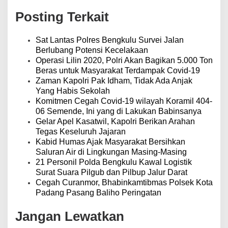
a
Posting Terkait
s
i
p
Sat Lantas Polres Bengkulu Survei Jalan
o
Berlubang Potensi Kecelakaan
s
Operasi Lilin 2020, Polri Akan Bagikan 5.000 Ton
Beras untuk Masyarakat Terdampak Covid-19
Zaman Kapolri Pak Idham, Tidak Ada Anjak
Yang Habis Sekolah
Komitmen Cegah Covid-19 wilayah Koramil 404-
06 Semende, Ini yang di Lakukan Babinsanya
Gelar Apel Kasatwil, Kapolri Berikan Arahan
Tegas Keseluruh Jajaran
Kabid Humas Ajak Masyarakat Bersihkan
Saluran Air di Lingkungan Masing-Masing
21 Personil Polda Bengkulu Kawal Logistik
Surat Suara Pilgub dan Pilbup Jalur Darat
Cegah Curanmor, Bhabinkamtibmas Polsek Kota
Padang Pasang Baliho Peringatan
Jangan Lewatkan