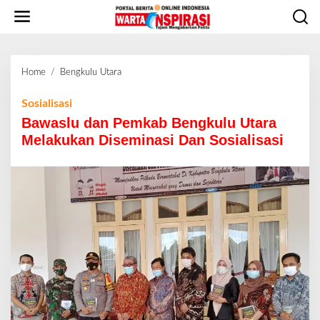
L
e
w
a
t
Home
/
Bengkulu Utara
B
i
a
k
w
Sosialisasi
e
a
Bawaslu dan Pemkab Bengkulu Utara
k
s
o
Melakukan Diseminasi Dan Sosialisasi
l
n
u
t
d
e
a
n
n
P
e
m
k
a
b
B
e