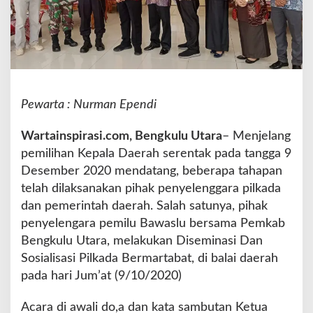
n
g
k
u
l
u
U
Pewarta : Nurman Ependi
t
a
Wartainspirasi.com, Bengkulu Utara
– Menjelang
r
a
pemilihan Kepala Daerah serentak pada tangga 9
M
Desember 2020 mendatang, beberapa tahapan
e
telah dilaksanakan pihak penyelenggara pilkada
l
dan pemerintah daerah. Salah satunya, pihak
a
k
penyelengara pemilu Bawaslu bersama Pemkab
u
Bengkulu Utara, melakukan Diseminasi Dan
k
Sosialisasi Pilkada Bermartabat, di balai daerah
a
pada hari Jum’at (9/10/2020)
n
D
i
Acara di awali do,a dan kata sambutan Ketua