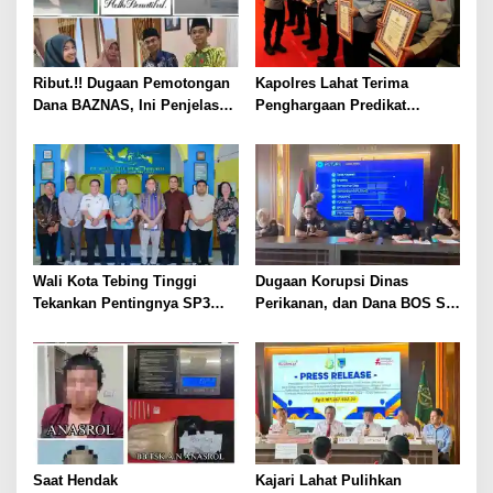
Ribut.!! Dugaan Pemotongan
Kapolres Lahat Terima
Dana BAZNAS, Ini Penjelasan
Penghargaan Predikat
Ketua BAZNAS Lahat
Pelayanan Prima dari Polda
Sumsel Tahun 2026
Wali Kota Tebing Tinggi
Dugaan Korupsi Dinas
Tekankan Pentingnya SP3
Perikanan, dan Dana BOS SD
Catin Cegah Stunting
– SMP Tahun 2025 – 2026
Terus Dipertajam Kajari Lahat
Saat Hendak
Kajari Lahat Pulihkan