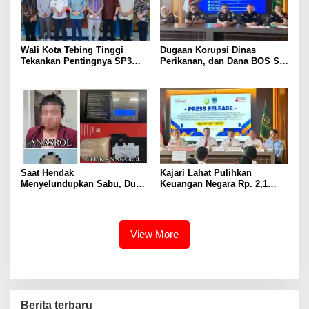
Wali Kota Tebing Tinggi
Dugaan Korupsi Dinas
Tekankan Pentingnya SP3
Perikanan, dan Dana BOS SD
Catin Cegah Stunting
– SMP Tahun 2025 – 2026
Terus Dipertajam Kajari Lahat
Saat Hendak
Kajari Lahat Pulihkan
Menyelundupkan Sabu, Dua
Keuangan Negara Rp. 2,1
Pelaku Berhasil Ditangkap
Milyar Hasil Temuan BPK RI
View More
Berita terbaru