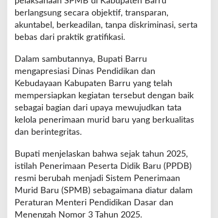
pelaksanaan SPMB di Kabupaten Barru
o
berlangsung secara objektif, transparan,
m
i
akuntabel, berkeadilan, tanpa diskriminasi, serta
t
bebas dari praktik gratifikasi.
m
e
Dalam sambutannya, Bupati Barru
n
mengapresiasi Dinas Pendidikan dan
S
P
Kebudayaan Kabupaten Barru yang telah
M
mempersiapkan kegiatan tersebut dengan baik
B
sebagai bagian dari upaya mewujudkan tata
B
kelola penerimaan murid baru yang berkualitas
e
r
dan berintegritas.
i
n
Bupati menjelaskan bahwa sejak tahun 2025,
t
istilah Penerimaan Peserta Didik Baru (PPDB)
e
resmi berubah menjadi Sistem Penerimaan
g
r
Murid Baru (SPMB) sebagaimana diatur dalam
i
Peraturan Menteri Pendidikan Dasar dan
t
Menengah Nomor 3 Tahun 2025.
a