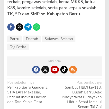
terkait, pengawas sekolah, ketua MKKS, ketua
K3S, komite sekolah, serta para kepala sekolah
TK, SD dan SMP se-Kabupaten Barru.
Barru
Daerah
Sulawesi Selatan
Tag Berita
Ikuti Kami
N
Pos sebelumnya
Pos berikutnya
Pemkab Barru Gandeng
Sambut HBDI ke-118,
a
STIA LAN Makassar,
Bupati Barru Ajak
v
Perkuat Inovasi Daerah
Masyarakat Budayakan
dan Tata Kelola Desa
Hidup Sehat Melalui
i
Senam Tai Chi