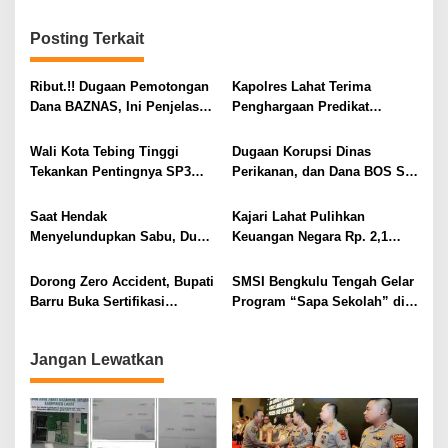
g
a
Posting Terkait
s
i
Ribut.!! Dugaan Pemotongan
Kapolres Lahat Terima
Dana BAZNAS, Ini Penjelasan
Penghargaan Predikat
p
Ketua BAZNAS Lahat
Pelayanan Prima dari Polda
o
Sumsel Tahun 2026
Wali Kota Tebing Tinggi
Dugaan Korupsi Dinas
s
Tekankan Pentingnya SP3
Perikanan, dan Dana BOS SD
Catin Cegah Stunting
– SMP Tahun 2025 – 2026
Terus Dipertajam Kajari Lahat
Saat Hendak
Kajari Lahat Pulihkan
Menyelundupkan Sabu, Dua
Keuangan Negara Rp. 2,1
Pelaku Berhasil Ditangkap
Milyar Hasil Temuan BPK RI
Dorong Zero Accident, Bupati
SMSI Bengkulu Tengah Gelar
Barru Buka Sertifikasi
Program “Sapa Sekolah” di
Supervisor K3 Konstruksi
SMAN 1 Bengkulu Tengah
Jangan Lewatkan