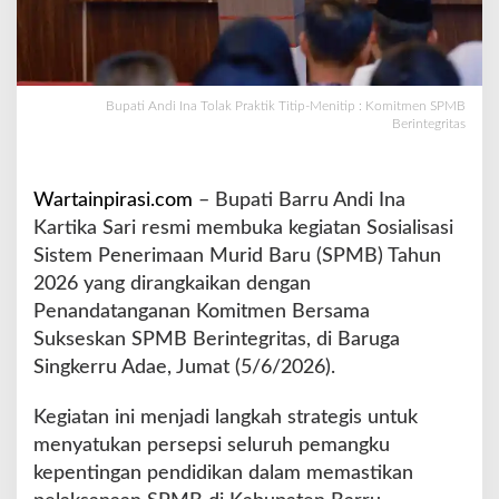
P
r
a
k
t
Bupati Andi Ina Tolak Praktik Titip-Menitip : Komitmen SPMB
Berintegritas
i
k
T
i
Wartainpirasi.com
– Bupati Barru Andi Ina
t
Kartika Sari resmi membuka kegiatan Sosialisasi
i
Sistem Penerimaan Murid Baru (SPMB) Tahun
p
2026 yang dirangkaikan dengan
-
M
Penandatanganan Komitmen Bersama
e
Sukseskan SPMB Berintegritas, di Baruga
n
Singkerru Adae, Jumat (5/6/2026).
i
t
Kegiatan ini menjadi langkah strategis untuk
i
p
menyatukan persepsi seluruh pemangku
:
kepentingan pendidikan dalam memastikan
K