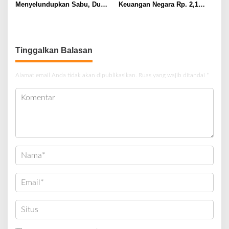
Menyelundupkan Sabu, Dua
Keuangan Negara Rp. 2,1
Pelaku Berhasil Ditangkap
Milyar Hasil Temuan BPK RI
Tinggalkan Balasan
Alamat email Anda tidak akan dipublikasikan.
Ruas yang wajib ditandai
*