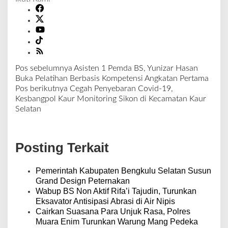
Pos sebelumnya
Asisten 1 Pemda BS, Yunizar Hasan
N
Buka Pelatihan Berbasis Kompetensi Angkatan Pertama
a
Pos berikutnya
Cegah Penyebaran Covid-19,
v
Kesbangpol Kaur Monitoring Sikon di Kecamatan Kaur
i
Selatan
g
a
s
Posting Terkait
i
p
o
Pemerintah Kabupaten Bengkulu Selatan Susun
s
Grand Design Peternakan
Wabup BS Non Aktif Rifa’i Tajudin, Turunkan
Eksavator Antisipasi Abrasi di Air Nipis
Cairkan Suasana Para Unjuk Rasa, Polres
Muara Enim Turunkan Warung Mang Pedeka