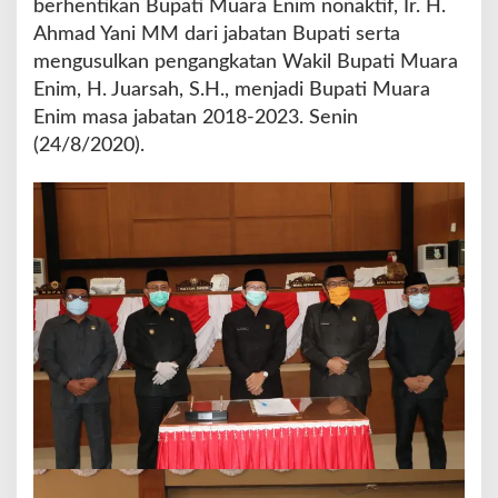
berhentikan Bupati Muara Enim nonaktif, Ir. H.
i
D
Ahmad Yani MM dari jabatan Bupati serta
e
mengusulkan pengangkatan Wakil Bupati Muara
f
Enim, H. Juarsah, S.H., menjadi Bupati Muara
i
Enim masa jabatan 2018-2023. Senin
n
i
(24/8/2020).
t
i
f
M
u
a
r
a
E
n
i
m
H
i
n
g