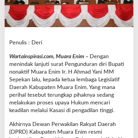
a
n
H
J
u
a
r
Penulis : Deri
s
a
Wartainspirasi.com, Muara Enim –
Dengan
h
menindak lanjuti surat Pengunduran diri Bupati
S
nonaktif Muara Enim Ir. H Ahmad Yani MM
H
J
Sepekan lalu, kepada ketua lembaga Legislatif
a
Daerah Kabupaten Muara Enim. Yang mana
b
perihal tesebut terungkap pihaknya sedang
a
melakukan proses upaya Hukum mencari
t
B
keadilan melalui Kasasi di pengadilan tinggi.
u
p
Akhirnya Dewan Perwakilan Rakyat Daerah
a
(DPRD) Kabupaten Muara Enim resmi
t