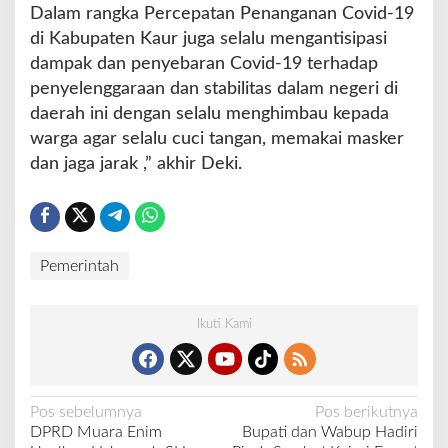
Dalam rangka Percepatan Penanganan Covid-19
di Kabupaten Kaur juga selalu mengantisipasi
dampak dan penyebaran Covid-19 terhadap
penyelenggaraan dan stabilitas dalam negeri di
daerah ini dengan selalu menghimbau kepada
warga agar selalu cuci tangan, memakai masker
dan jaga jarak ,” akhir Deki.
Pemerintah
Ikuti Kami
N
Pos sebelumnya
Pos berikutnya
DPRD Muara Enim
Bupati dan Wabup Hadiri
a