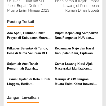
Usulkan H Juarsah SH
Pisah Sambut Kajari Empat
v
Jabat Bupati Definitif
Lawang di Pendopoan
Muara Enim Hingga 2023
Rumah Dinas Bupati
i
g
Posting Terkait
a
s
Ada Apa?, Puluhan Paket
Bupati Kepahiang Sampaikan
i
Proyek di Kabupaten Muara
Nota Pengantar KUA dan
Enim di Tender Ulang
PPAS Perubahan APBD
p
Tahun 2020
Pilkades Serentak di Tunda,
Kecamatan Maje dan Nasal
o
Desa di Minta Salurkan BLT
Kabupaten Kaur, Ciptakan
s
DD Terdampak Covid-19
Kampung Berseri
Sejumlah Aset Tanah
Camat Lawang Kidul Ajak
Pemerintah Daerah
Masyarakat Manfaatkan
Kabupaten Aceh Singkil
Halaman Rumah Sentral
Diduga Tidak Memiliki
Sayur Mandiri
Teknis Hajatan di Kota Lubuk
Menuju WBBM Imigrasi
Sertifikat
Linggau, Berikut
Muara Enim Kebut Inovasi
Penjelasannya
Layanan Publik, Juarsah:
Apresiasi Tinggi Imigrasi
Jangan Lewatkan
Kelas II Non TPI Muara Enim