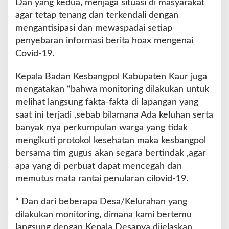
Dan yang kedua, menjaga situasi di masyarakat
n
agar tetap tenang dan terkendali dengan
K
mengantisipasi dan mewaspadai setiap
a
penyebaran informasi berita hoax mengenai
u
r
Covid-19.
S
e
Kepala Badan Kesbangpol Kabupaten Kaur juga
l
mengatakan “bahwa monitoring dilakukan untuk
a
melihat langsung fakta-fakta di lapangan yang
t
a
saat ini terjadi ,sebab bilamana Ada keluhan serta
n
banyak nya perkumpulan warga yang tidak
mengikuti protokol kesehatan maka kesbangpol
bersama tim gugus akan segara bertindak ,agar
apa yang di perbuat dapat mencegah dan
memutus mata rantai penularan cilovid-19.
“ Dan dari beberapa Desa/Kelurahan yang
dilakukan monitoring, dimana kami bertemu
langsung dengan Kepala Desanya dijelaskan