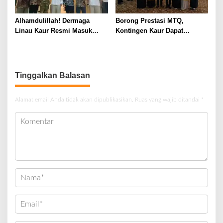
Alhamdulillah! Dermaga
Borong Prestasi MTQ,
Linau Kaur Resmi Masuk
Kontingen Kaur Dapat
Tahap Pembangunan, Target
Apresiasi dan Reward dari
Mulai 2027
Bupati
Tinggalkan Balasan
Alamat email Anda tidak akan dipublikasikan.
Ruas yang wajib ditandai
*