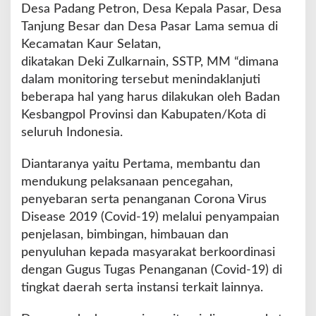
n
Desa Padang Petron, Desa Kepala Pasar, Desa
i
Tanjung Besar dan Desa Pasar Lama semua di
t
Kecamatan Kaur Selatan,
o
dikatakan Deki Zulkarnain, SSTP, MM “dimana
r
i
dalam monitoring tersebut menindaklanjuti
n
beberapa hal yang harus dilakukan oleh Badan
g
Kesbangpol Provinsi dan Kabupaten/Kota di
S
seluruh Indonesia.
i
k
o
Diantaranya yaitu Pertama, membantu dan
n
mendukung pelaksanaan pencegahan,
d
penyebaran serta penanganan Corona Virus
i
Disease 2019 (Covid-19) melalui penyampaian
K
e
penjelasan, bimbingan, himbauan dan
c
penyuluhan kepada masyarakat berkoordinasi
a
dengan Gugus Tugas Penanganan (Covid-19) di
m
tingkat daerah serta instansi terkait lainnya.
a
t
a