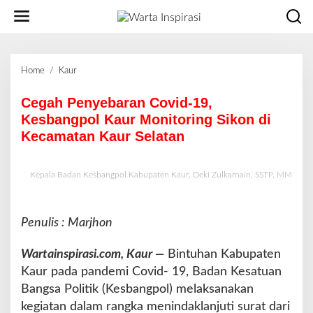
L
e
w
a
t
Home
/
Kaur
C
i
e
k
g
Cegah Penyebaran Covid-19,
e
a
Kesbangpol Kaur Monitoring Sikon di
k
h
o
Kecamatan Kaur Selatan
P
n
e
t
n
e
Kepala Badan Kesbangpol Kabupaten Kaur, Deki Zulkarnain, SSTP, MM
y
n
e
b
Penulis : Marjhon
a
r
Wartainspirasi.com, Kaur —
a
Bintuhan Kabupaten
n
Kaur pada pandemi Covid- 19, Badan Kesatuan
C
Bangsa Politik (Kesbangpol) melaksanakan
o
kegiatan dalam rangka menindaklanjuti surat dari
v