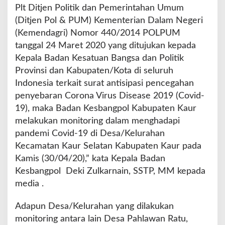
Plt Ditjen Politik dan Pemerintahan Umum
i
d
(Ditjen Pol & PUM) Kementerian Dalam Negeri
-
(Kemendagri) Nomor 440/2014 POLPUM
1
tanggal 24 Maret 2020 yang ditujukan kepada
9
Kepala Badan Kesatuan Bangsa dan Politik
,
K
Provinsi dan Kabupaten/Kota di seluruh
e
Indonesia terkait surat antisipasi pencegahan
s
penyebaran Corona Virus Disease 2019 (Covid-
b
19), maka Badan Kesbangpol Kabupaten Kaur
a
n
melakukan monitoring dalam menghadapi
g
pandemi Covid-19 di Desa/Kelurahan
p
Kecamatan Kaur Selatan Kabupaten Kaur pada
o
Kamis (30/04/20),” kata Kepala Badan
l
K
Kesbangpol Deki Zulkarnain, SSTP, MM kepada
a
media .
u
r
Adapun Desa/Kelurahan yang dilakukan
M
monitoring antara lain Desa Pahlawan Ratu,
o