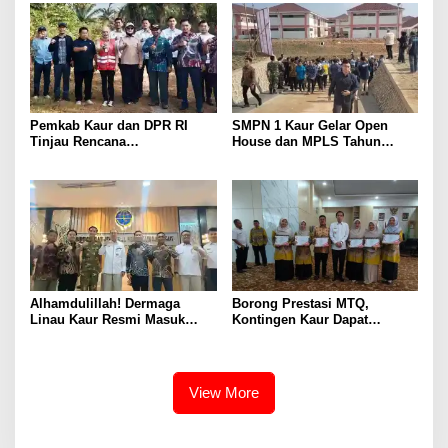
Pemkab Kaur dan DPR RI
SMPN 1 Kaur Gelar Open
Tinjau Rencana
House dan MPLS Tahun
Pembangunan Jembatan
Ajaran 2026/2027, Dihadiri
Timbang di Maje
Pejabat Pusat dan Daerah
Alhamdulillah! Dermaga
Borong Prestasi MTQ,
Linau Kaur Resmi Masuk
Kontingen Kaur Dapat
Tahap Pembangunan, Target
Apresiasi dan Reward dari
Mulai 2027
Bupati
View More