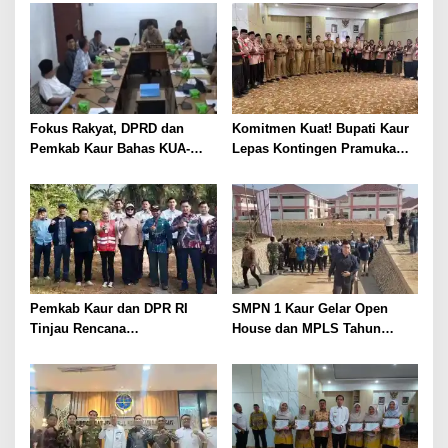
Fokus Rakyat, DPRD dan
Komitmen Kuat! Bupati Kaur
Pemkab Kaur Bahas KUA-
Lepas Kontingen Pramuka
PPAS 2027
Kaur ke Jamnas XII Cibubur
2026
Pemkab Kaur dan DPR RI
SMPN 1 Kaur Gelar Open
Tinjau Rencana
House dan MPLS Tahun
Pembangunan Jembatan
Ajaran 2026/2027, Dihadiri
Timbang di Maje
Pejabat Pusat dan Daerah