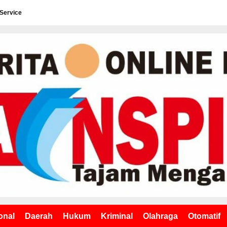
 Service
onal
Daerah
Hukum
Kriminal
Olahraga
Otomatif