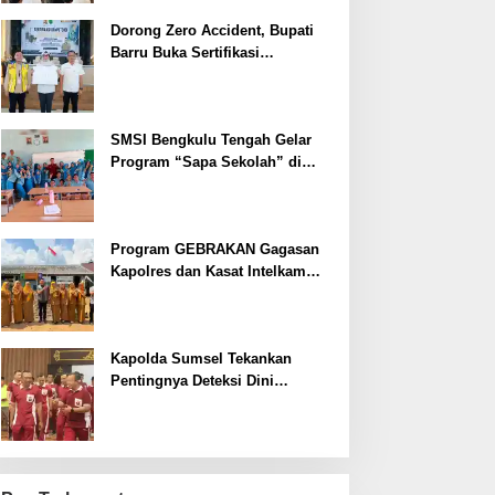
Dorong Zero Accident, Bupati
Barru Buka Sertifikasi
Supervisor K3 Konstruksi
SMSI Bengkulu Tengah Gelar
Program “Sapa Sekolah” di
SMAN 1 Bengkulu Tengah
Program GEBRAKAN Gagasan
Kapolres dan Kasat Intelkam
Polres Lahat Menyasar ke Siswa
SDN dan SMPN di Jarai
Kapolda Sumsel Tekankan
Pentingnya Deteksi Dini
Kesehatan untuk Optimalisasi
Pelayanan Kepolisian