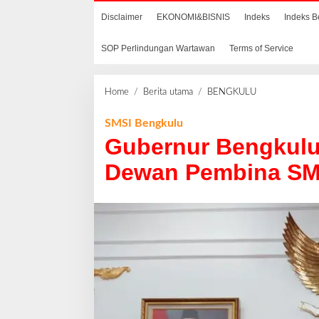
Disclaimer
EKONOMI&BISNIS
Indeks
Indeks B
SOP Perlindungan Wartawan
Terms of Service
Home
/
Berita utama
/
BENGKULU
G
u
b
SMSI Bengkulu
e
Gubernur Bengkulu
r
n
Dewan Pembina SM
u
r
B
e
n
g
k
u
l
u