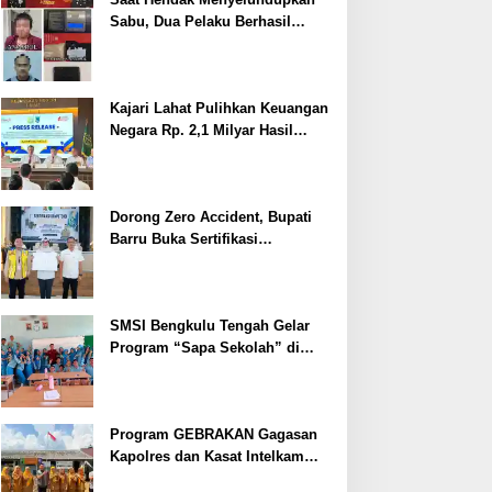
Sabu, Dua Pelaku Berhasil
Ditangkap
Kajari Lahat Pulihkan Keuangan
Negara Rp. 2,1 Milyar Hasil
Temuan BPK RI
Dorong Zero Accident, Bupati
Barru Buka Sertifikasi
Supervisor K3 Konstruksi
SMSI Bengkulu Tengah Gelar
Program “Sapa Sekolah” di
SMAN 1 Bengkulu Tengah
Program GEBRAKAN Gagasan
Kapolres dan Kasat Intelkam
Polres Lahat Menyasar ke Siswa