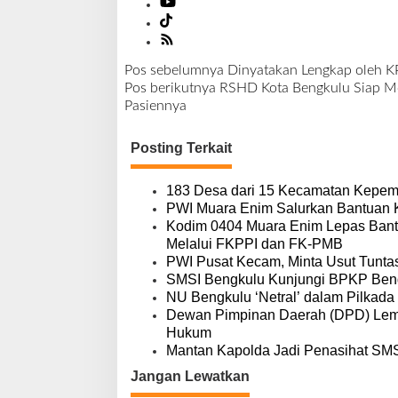
Pos sebelumnya
Dinyatakan Lengkap oleh K
N
Pos berikutnya
RSHD Kota Bengkulu Siap M
a
Pasiennya
v
i
Posting Terkait
g
a
s
183 Desa dari 15 Kecamatan Kepem
i
PWI Muara Enim Salurkan Bantuan 
p
Kodim 0404 Muara Enim Lepas Bant
o
Melalui FKPPI dan FK-PMB
s
PWI Pusat Kecam, Minta Usut Tunta
SMSI Bengkulu Kunjungi BPKP Ben
NU Bengkulu ‘Netral’ dalam Pilkada
Dewan Pimpinan Daerah (DPD) Lemba
Hukum
Mantan Kapolda Jadi Penasihat SMSI
Jangan Lewatkan