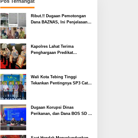
Pos Terhangat
Ribut.!! Dugaan Pemotongan
Dana BAZNAS, Ini Penjelasan
Ketua BAZNAS Lahat
Kapolres Lahat Terima
Penghargaan Predikat
Pelayanan Prima dari Polda
Sumsel Tahun 2026
Wali Kota Tebing Tinggi
Tekankan Pentingnya SP3 Catin
Cegah Stunting
Dugaan Korupsi Dinas
Perikanan, dan Dana BOS SD –
SMP Tahun 2025 – 2026 Terus
Dipertajam Kajari Lahat
Saat Hendak Menyelundupkan