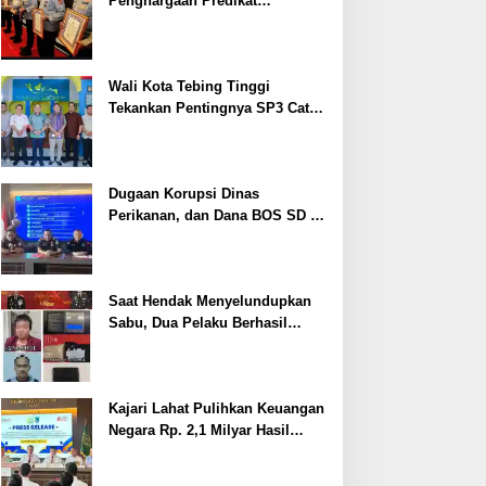
Penghargaan Predikat
Pelayanan Prima dari Polda
Sumsel Tahun 2026
Wali Kota Tebing Tinggi
Tekankan Pentingnya SP3 Catin
Cegah Stunting
Dugaan Korupsi Dinas
Perikanan, dan Dana BOS SD –
SMP Tahun 2025 – 2026 Terus
Dipertajam Kajari Lahat
Saat Hendak Menyelundupkan
Sabu, Dua Pelaku Berhasil
Ditangkap
Kajari Lahat Pulihkan Keuangan
Negara Rp. 2,1 Milyar Hasil
Temuan BPK RI