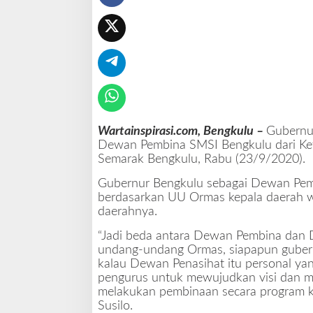
n
P
e
m
b
i
n
a
S
Wartainspirasi.com, Bengkulu –
Gubernu
M
Dewan Pembina SMSI Bengkulu dari Ket
S
Semarak Bengkulu, Rabu (23/9/2020).
I
B
Gubernur Bengkulu sebagai Dewan Pem
e
berdasarkan UU Ormas kepala daerah w
n
daerahnya.
g
k
“Jadi beda antara Dewan Pembina dan 
u
undang-undang Ormas, siapapun gubern
l
kalau Dewan Penasihat itu personal ya
u
pengurus untuk mewujudkan visi dan m
melakukan pembinaan secara program k
Susilo.