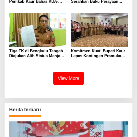
Pemkab Kaur Bahas KUA-
Serahkan Buku Perayaan
PPAS 2027
Tabot kepada Dirlantas Polda
Bengkulu
Tiga TK di Bengkulu Tengah
Komitmen Kuat! Bupati Kaur
Diajukan Alih Status Menjadi
Lepas Kontingen Pramuka
Negeri
Kaur ke Jamnas XII Cibubur
2026
View More
Berita terbaru