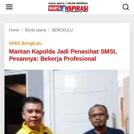
L
e
w
a
t
Home
/
Berita utama
/
BENGKULU
M
i
a
k
n
SMSI Bengkulu
e
t
Mantan Kapolda Jadi Penasihat SMSI,
k
a
o
Pesannya: Bekerja Profesional
n
n
K
t
a
e
p
n
o
l
d
a
J
a
d
i
P