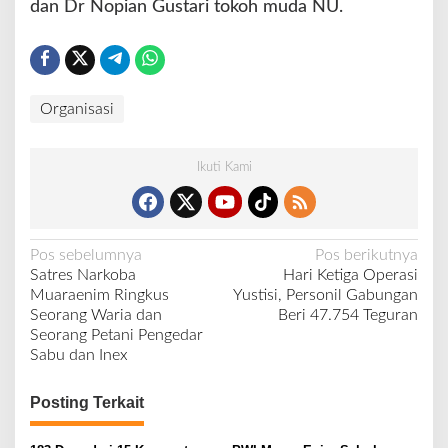
dan Dr Nopian Gustari tokoh muda NU.
Organisasi
Ikuti Kami
N
Pos sebelumnya
Pos berikutnya
Satres Narkoba
Hari Ketiga Operasi
a
Muaraenim Ringkus
Yustisi, Personil Gabungan
v
Seorang Waria dan
Beri 47.754 Teguran
Seorang Petani Pengedar
i
Sabu dan Inex
g
a
Posting Terkait
s