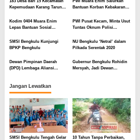
i
183 Desa dari 15 Kecamatan
PWI Muara Enim Salurkan
Kepemudaan Karang Taruna
Bantuan Korban Kebakaran
p
Kabupaten Kaur di Kukuhkan
Lahat
o
Kodim 0404 Muara Enim
PWI Pusat Kecam, Minta Usut
s
Lepas Bantuan Sosial
Tuntas Oknum Polisi
Kemanusiaan Korban
Bertindak Arogan Kepada
Kebakaran Lahat Melalui
Wartawan
SMSI Bengkulu Kunjungi
NU Bengkulu ‘Netral’ dalam
FKPPI dan FK-PMB
BPKP Bengkulu
Pilkada Serentak 2020
Dewan Pimpinan Daerah
Gubernur Bengkulu Rohidin
(DPD) Lembaga Aliansi
Mersyah, Jadi Dewan
Indonesia Provinsi Sumatera
Pembina SMSI Bengkulu
Selatan Taat Hukum
Jangan Lewatkan
SMSI Bengkulu Tengah Gelar
10 Tahun Tanpa Perbaikan,