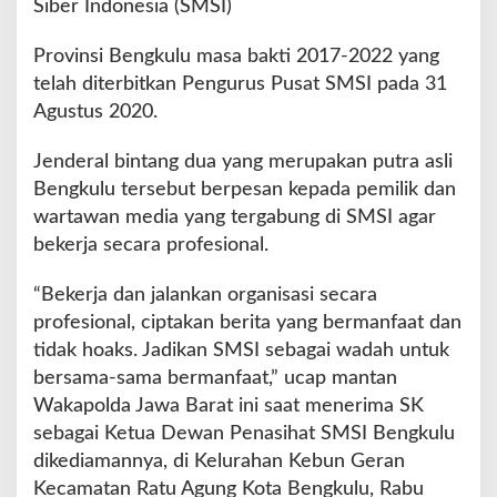
Siber Indonesia (SMSI)
B
e
k
Provinsi Bengkulu masa bakti 2017-2022 yang
e
telah diterbitkan Pengurus Pusat SMSI pada 31
r
Agustus 2020.
j
a
Jenderal bintang dua yang merupakan putra asli
P
r
Bengkulu tersebut berpesan kepada pemilik dan
o
wartawan media yang tergabung di SMSI agar
f
bekerja secara profesional.
e
s
“Bekerja dan jalankan organisasi secara
i
o
profesional, ciptakan berita yang bermanfaat dan
n
tidak hoaks. Jadikan SMSI sebagai wadah untuk
a
bersama-sama bermanfaat,” ucap mantan
l
Wakapolda Jawa Barat ini saat menerima SK
sebagai Ketua Dewan Penasihat SMSI Bengkulu
dikediamannya, di Kelurahan Kebun Geran
Kecamatan Ratu Agung Kota Bengkulu, Rabu