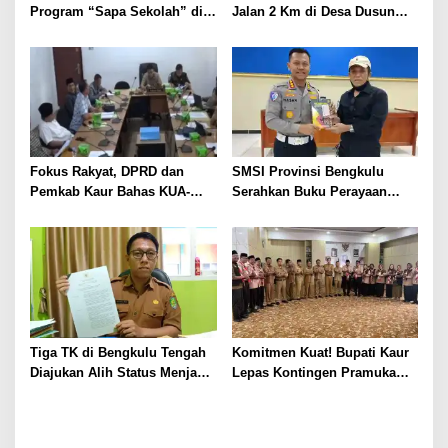
Program “Sapa Sekolah” di
Jalan 2 Km di Desa Dusun
SMAN 1 Bengkulu Tengah
Anyar Bengkulu Tengah
Berlumpur dan Berlubang
Fokus Rakyat, DPRD dan
SMSI Provinsi Bengkulu
Pemkab Kaur Bahas KUA-
Serahkan Buku Perayaan
PPAS 2027
Tabot kepada Dirlantas Polda
Bengkulu
Tiga TK di Bengkulu Tengah
Komitmen Kuat! Bupati Kaur
Diajukan Alih Status Menjadi
Lepas Kontingen Pramuka
Negeri
Kaur ke Jamnas XII Cibubur
2026