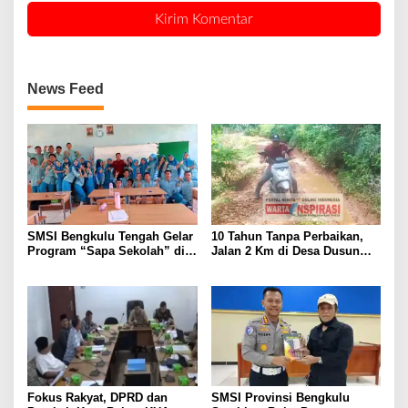
News Feed
SMSI Bengkulu Tengah Gelar
10 Tahun Tanpa Perbaikan,
Program “Sapa Sekolah” di
Jalan 2 Km di Desa Dusun
SMAN 1 Bengkulu Tengah
Anyar Bengkulu Tengah
Berlumpur dan Berlubang
Fokus Rakyat, DPRD dan
SMSI Provinsi Bengkulu