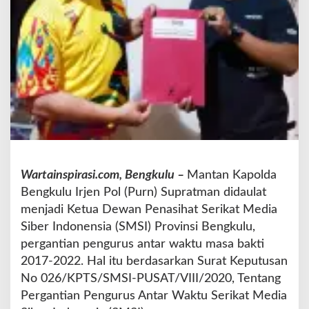
e
n
a
s
i
h
a
t
S
M
S
I
Wartainspirasi.com, Bengkulu –
Mantan Kapolda
,
P
Bengkulu Irjen Pol (Purn) Supratman didaulat
e
menjadi Ketua Dewan Penasihat Serikat Media
s
Siber Indonensia (SMSI) Provinsi Bengkulu,
a
pergantian pengurus antar waktu masa bakti
n
n
2017-2022. Hal itu berdasarkan Surat Keputusan
y
No 026/KPTS/SMSI-PUSAT/VIII/2020, Tentang
a
Pergantian Pengurus Antar Waktu Serikat Media
: