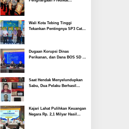
Penghargaan Predikat
Pelayanan Prima dari Polda
Sumsel Tahun 2026
Wali Kota Tebing Tinggi
Tekankan Pentingnya SP3 Catin
Cegah Stunting
Dugaan Korupsi Dinas
Perikanan, dan Dana BOS SD –
SMP Tahun 2025 – 2026 Terus
Dipertajam Kajari Lahat
Saat Hendak Menyelundupkan
Sabu, Dua Pelaku Berhasil
Ditangkap
Kajari Lahat Pulihkan Keuangan
Negara Rp. 2,1 Milyar Hasil
Temuan BPK RI