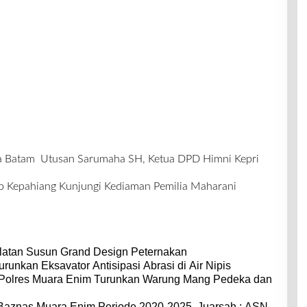
a Batam Utusan Sarumaha SH, Ketua DPD Himni Kepri
Kepahiang Kunjungi Kediaman Pemilia Maharani
latan Susun Grand Design Peternakan
urunkan Eksavator Antisipasi Abrasi di Air Nipis
 Polres Muara Enim Turunkan Warung Mang Pedeka dan
 Baznas Muara Enim Periode 2020-2025, Juarsah : ASN