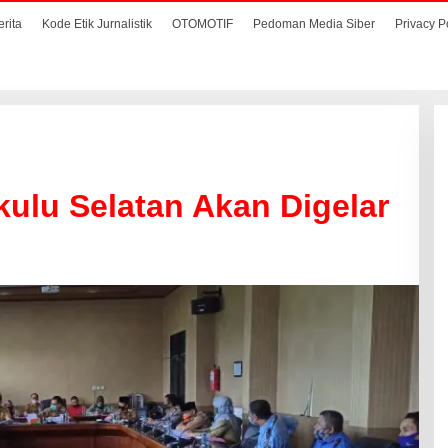
erita
Kode Etik Jurnalistik
OTOMOTIF
Pedoman Media Siber
Privacy P
ulu Selatan Akan Digelar