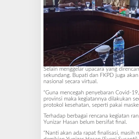
Selain menggelar upacara yang direnca
sekundang. Bupati dan FKPD juga akan m
nasional secara virtual.
“Guna mencegah penyebaran Covid-19, 
provinsi maka kegiatannya dilakukan se
protokol kesehatan, seperti pakai masker
Terhadap berbagai rencana kegiatan ra
Yunizar Hasan belum bersifat final.
“Nanti akan ada rapat finalisasi, masi