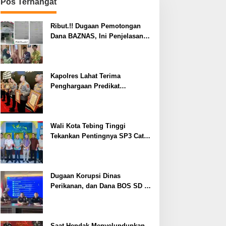
Pos Terhangat
Ribut.!! Dugaan Pemotongan
Dana BAZNAS, Ini Penjelasan
Ketua BAZNAS Lahat
Kapolres Lahat Terima
Penghargaan Predikat
Pelayanan Prima dari Polda
Sumsel Tahun 2026
Wali Kota Tebing Tinggi
Tekankan Pentingnya SP3 Catin
Cegah Stunting
Dugaan Korupsi Dinas
Perikanan, dan Dana BOS SD –
SMP Tahun 2025 – 2026 Terus
Dipertajam Kajari Lahat
Saat Hendak Menyelundupkan