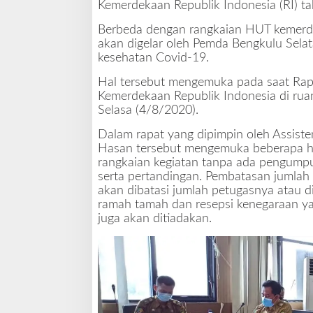
Kemerdekaan Republik Indonesia (RI) t
e
r
Berbeda dengan rangkaian HUT kemerd
h
akan digelar oleh Pemda Bengkulu Selat
a
kesehatan Covid-19.
n
a
Hal tersebut mengemuka pada saat Rap
Kemerdekaan Republik Indonesia di rua
Selasa (4/8/2020).
Dalam rapat yang dipimpin oleh Assiste
Hasan tersebut mengemuka beberapa hal
rangkaian kegiatan tanpa ada pengumpu
serta pertandingan. Pembatasan jumlah
akan dibatasi jumlah petugasnya atau 
ramah tamah dan resepsi kenegaraan ya
juga akan ditiadakan.