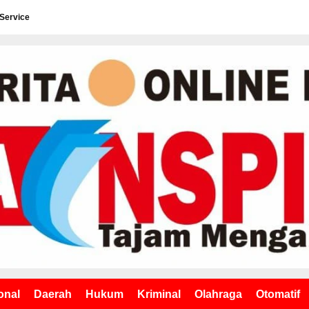
 Service
onal
Daerah
Hukum
Kriminal
Olahraga
Otomatif