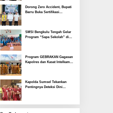
Dorong Zero Accident, Bupati
Barru Buka Sertifikasi
Supervisor K3 Konstruksi
SMSI Bengkulu Tengah Gelar
Program “Sapa Sekolah” di
SMAN 1 Bengkulu Tengah
Program GEBRAKAN Gagasan
Kapolres dan Kasat Intelkam
Polres Lahat Menyasar ke Siswa
SDN dan SMPN di Jarai
Kapolda Sumsel Tekankan
Pentingnya Deteksi Dini
Kesehatan untuk Optimalisasi
Pelayanan Kepolisian