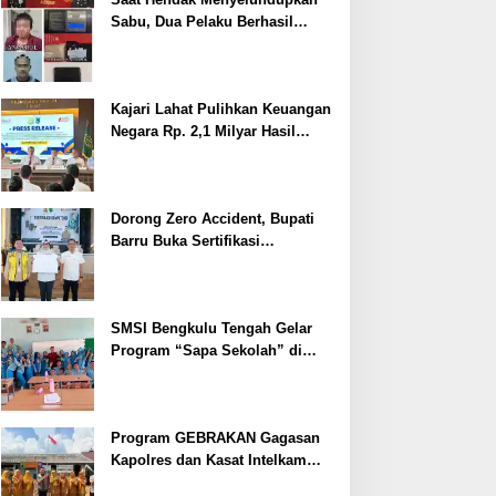
Sabu, Dua Pelaku Berhasil
Ditangkap
Kajari Lahat Pulihkan Keuangan
Negara Rp. 2,1 Milyar Hasil
Temuan BPK RI
Dorong Zero Accident, Bupati
Barru Buka Sertifikasi
Supervisor K3 Konstruksi
SMSI Bengkulu Tengah Gelar
Program “Sapa Sekolah” di
SMAN 1 Bengkulu Tengah
Program GEBRAKAN Gagasan
Kapolres dan Kasat Intelkam
Polres Lahat Menyasar ke Siswa