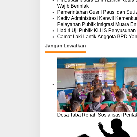
s
Wajib Berinfak
Pemerintahan Gusril Pausi dan Suti
Kadiv Administrasi Kanwil Kemenkum
Pelayanan Publik Imigrasi Muara En
Hadiri Uji Publik KLHS Penyusunan
Camat Laki Lantik Anggota BPD Ya
Jangan Lewatkan
Desa Taba Renah Sosialisasi Peri