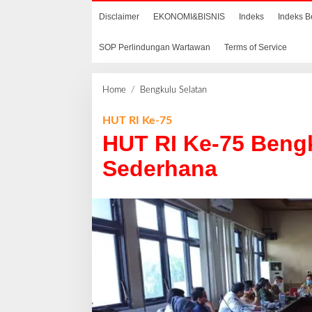
Disclaimer
EKONOMI&BISNIS
Indeks
Indeks B
SOP Perlindungan Wartawan
Terms of Service
Home
/
Bengkulu Selatan
H
U
T
HUT RI Ke-75
R
HUT RI Ke-75 Bengk
I
K
Sederhana
e
-
7
5
B
e
n
g
k
u