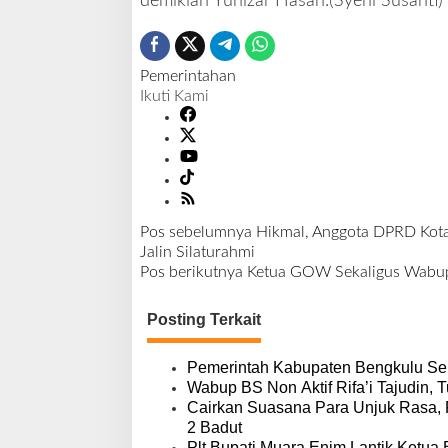
demikian Yunizar Hasan.(Syeni Susanti)
Pemerintahan
Ikuti Kami
Pos sebelumnya
Hikmal, Anggota DPRD Kot
N
Jalin Silaturahmi
a
Pos berikutnya
Ketua GOW Sekaligus Wabup 
v
i
Posting Terkait
g
a
s
Pemerintah Kabupaten Bengkulu Se
i
Wabup BS Non Aktif Rifa’i Tajudin, T
p
Cairkan Suasana Para Unjuk Rasa,
o
2 Badut
Plt Bupati Muara Enim Lantik Ketua