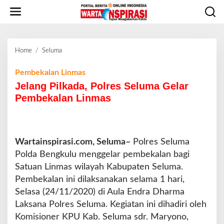
L
e
w
a
t
Home
/
Seluma
J
i
e
k
l
Pembekalan Linmas
e
a
Jelang Pilkada, Polres Seluma Gelar
k
n
o
Pembekalan Linmas
g
n
P
t
i
e
l
n
Wartainspirasi.com, Seluma–
k
Polres Seluma
a
Polda Bengkulu menggelar pembekalan bagi
d
Satuan Linmas wilayah Kabupaten Seluma.
a
Pembekalan ini dilaksanakan selama 1 hari,
,
Selasa (24/11/2020) di Aula Endra Dharma
P
o
Laksana Polres Seluma. Kegiatan ini dihadiri oleh
l
Komisioner KPU Kab. Seluma sdr. Maryono,
r