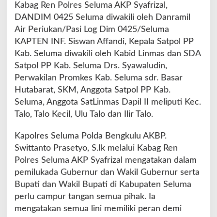
Kabag Ren Polres Seluma AKP Syafrizal,
e
DANDIM 0425 Seluma diwakili oleh Danramil
s
S
Air Periukan/Pasi Log Dim 0425/Seluma
e
KAPTEN INF. Siswan Affandi, Kepala Satpol PP
l
Kab. Seluma diwakili oleh Kabid Linmas dan SDA
u
Satpol PP Kab. Seluma Drs. Syawaludin,
m
a
Perwakilan Promkes Kab. Seluma sdr. Basar
G
Hutabarat, SKM, Anggota Satpol PP Kab.
e
Seluma, Anggota SatLinmas Dapil II meliputi Kec.
l
Talo, Talo Kecil, Ulu Talo dan Ilir Talo.
a
r
P
Kapolres Seluma Polda Bengkulu AKBP.
e
Swittanto Prasetyo, S.Ik melalui Kabag Ren
m
Polres Seluma AKP Syafrizal mengatakan dalam
b
pemilukada Gubernur dan Wakil Gubernur serta
e
k
Bupati dan Wakil Bupati di Kabupaten Seluma
a
perlu campur tangan semua pihak. Ia
l
mengatakan semua lini memiliki peran demi
a