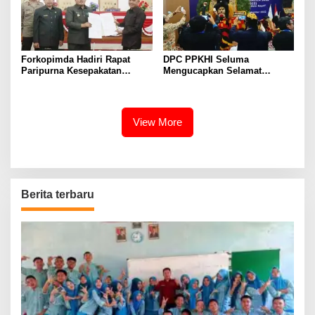
Forkopimda Hadiri Rapat
DPC PPKHI Seluma
Paripurna Kesepakatan
Mengucapkan Selamat
Bersama Tentang 7 Raperda
Terpilihnya Bapak Adv. Dheky
Wijaya.,S.H.,M.H. Ketum Baru
DPN PPKHI
View More
Berita terbaru