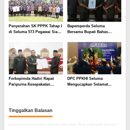
Penyerahan SK PPPK Tahap I
Bapemperda Seluma
di Seluma 573 Pegawai Siap
Bersama Bupati Bahas
Bertugas
Penyampaian Nota Pengantar
Terkait 6 Raperda tahun 2023
Forkopimda Hadiri Rapat
DPC PPKHI Seluma
Paripurna Kesepakatan
Mengucapkan Selamat
Bersama Tentang 7 Raperda
Terpilihnya Bapak Adv. Dheky
Wijaya.,S.H.,M.H. Ketum Baru
DPN PPKHI
Tinggalkan Balasan
Alamat email Anda tidak akan dipublikasikan.
Ruas yang wajib ditandai
*