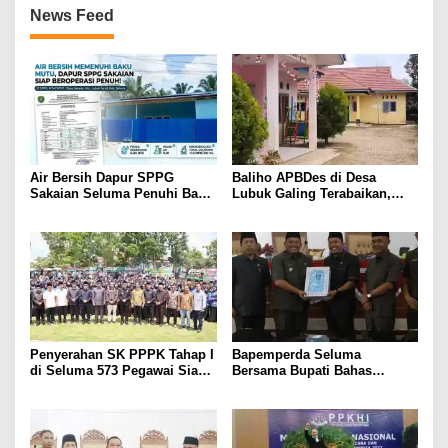
News Feed
Air Bersih Dapur SPPG
Baliho APBDes di Desa
Sakaian Seluma Penuhi Baku
Lubuk Galing Terabaikan,
Mutu, Siap Beroperasi Penuh
Transparansi Jadi Pertanyaan
Penyerahan SK PPPK Tahap I
Bapemperda Seluma
di Seluma 573 Pegawai Siap
Bersama Bupati Bahas
Bertugas
Penyampaian Nota Pengantar
Terkait 6 Raperda tahun 2023