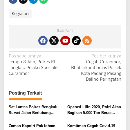
Kegiatan
Ikuti Kami
N
Pos sebelumnya
Pos berikutnya
Tempo 3 Jam, Polres RL
Cegah Curanmor,
a
Tangkap Pelaku Spesialis
Bhabinkamtibmas Polsek
v
Curanmor
Kota Padang Pasang
Baliho Peringatan
i
g
Posting Terkait
a
s
Sat Lantas Polres Bengkulu
Operasi Lilin 2020, Polri Akan
i
Survei Jalan Berlubang
Bagikan 5.000 Ton Beras
Potensi Kecelakaan
untuk Masyarakat Terdampak
p
Covid-19
Zaman Kapolri Pak Idham,
Komitmen Cegah Covid-19