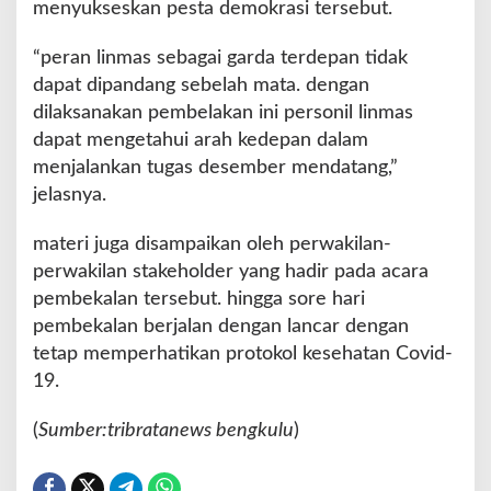
menyukseskan pesta demokrasi tersebut.
n
L
i
“peran linmas sebagai garda terdepan tidak
n
dapat dipandang sebelah mata. dengan
m
dilaksanakan pembelakan ini personil linmas
a
dapat mengetahui arah kedepan dalam
s
menjalankan tugas desember mendatang,”
jelasnya.
materi juga disampaikan oleh perwakilan-
perwakilan stakeholder yang hadir pada acara
pembekalan tersebut. hingga sore hari
pembekalan berjalan dengan lancar dengan
tetap memperhatikan protokol kesehatan Covid-
19.
(
Sumber:tribratanews bengkulu
)