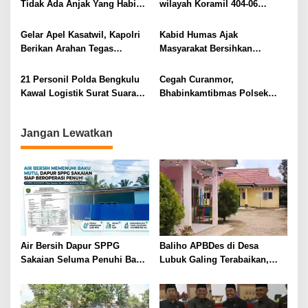
o
Tidak Ada Anjak Yang Habis
wilayah Koramil 404-06
s
Sekolah
Semende, Ini yang di
Lakukan Babinsanya
Gelar Apel Kasatwil, Kapolri
Kabid Humas Ajak
Berikan Arahan Tegas
Masyarakat Bersihkan
Keseluruh Jajaran
Saluran Air di Lingkungan
Masing-Masing
21 Personil Polda Bengkulu
Cegah Curanmor,
Kawal Logistik Surat Suara
Bhabinkamtibmas Polsek
Pilgub dan Pilbup Jalur Darat
Kota Padang Pasang Baliho
Peringatan
Jangan Lewatkan
Air Bersih Dapur SPPG
Baliho APBDes di Desa
Sakaian Seluma Penuhi Baku
Lubuk Galing Terabaikan,
Mutu, Siap Beroperasi Penuh
Transparansi Jadi Pertanyaan