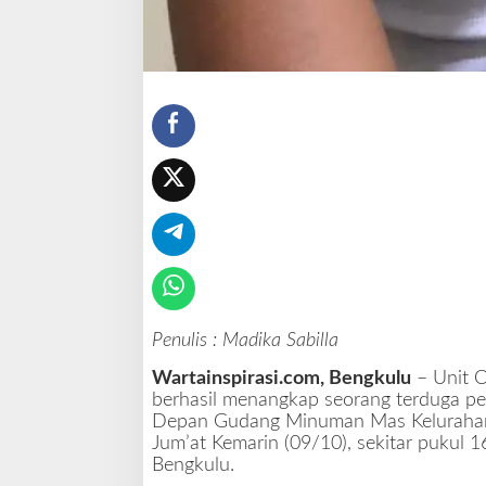
m
p
a
k
a
Penulis : Madika Sabilla
Wartainspirasi.com, Bengkulu
– Unit O
berhasil menangkap seorang terduga pel
Depan Gudang Minuman Mas Kelurahan K
Jum’at Kemarin (09/10), sekitar pukul
Bengkulu.