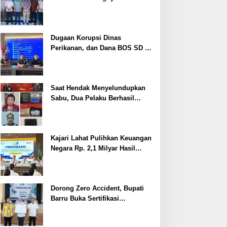
Cegah Stunting
Dugaan Korupsi Dinas
Perikanan, dan Dana BOS SD –
SMP Tahun 2025 – 2026 Terus
Dipertajam Kajari Lahat
Saat Hendak Menyelundupkan
Sabu, Dua Pelaku Berhasil
Ditangkap
Kajari Lahat Pulihkan Keuangan
Negara Rp. 2,1 Milyar Hasil
Temuan BPK RI
Dorong Zero Accident, Bupati
Barru Buka Sertifikasi
Supervisor K3 Konstruksi