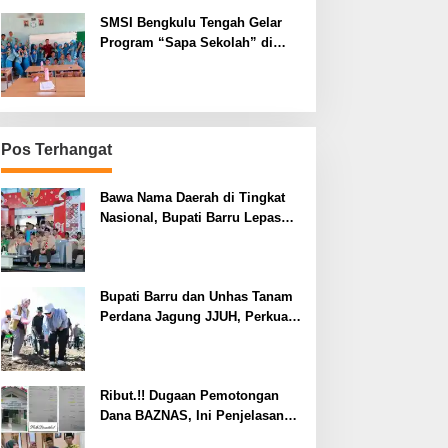
SMSI Bengkulu Tengah Gelar
Program “Sapa Sekolah” di
SMAN 1 Bengkulu Tengah
Pos Terhangat
Bawa Nama Daerah di Tingkat
Nasional, Bupati Barru Lepas
Kontingen Jambore Nasional XII
Bupati Barru dan Unhas Tanam
Perdana Jagung JJUH, Perkuat
Ketahanan Pangan dan
Kesejahteraan Petani
Ribut.!! Dugaan Pemotongan
Dana BAZNAS, Ini Penjelasan
Ketua BAZNAS Lahat