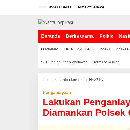
L
Indeks Berita
Terms of Service
e
w
a
t
i
Beranda
Berita utama
Politik
Nasi
k
e
k
Disclaimer
EKONOMI&BISNIS
Indeks
Indeks B
o
n
SOP Perlindungan Wartawan
Terms of Service
t
e
n
Home
/
Berita utama
/
BENGKULU
L
a
k
Penganiayaan
u
Lakukan Penganiay
k
a
Diamankan Polsek
n
P
e