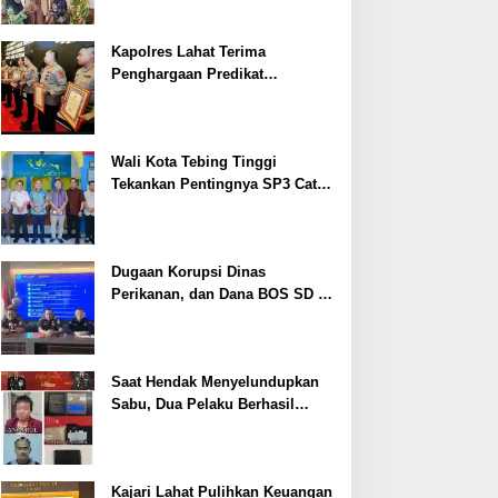
Kapolres Lahat Terima
Penghargaan Predikat
Pelayanan Prima dari Polda
Sumsel Tahun 2026
Wali Kota Tebing Tinggi
Tekankan Pentingnya SP3 Catin
Cegah Stunting
Dugaan Korupsi Dinas
Perikanan, dan Dana BOS SD –
SMP Tahun 2025 – 2026 Terus
Dipertajam Kajari Lahat
Saat Hendak Menyelundupkan
Sabu, Dua Pelaku Berhasil
Ditangkap
Kajari Lahat Pulihkan Keuangan