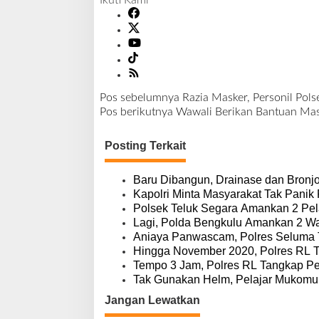
Ikuti Kami
Pos sebelumnya
Razia Masker, Personil Pol
N
Pos berikutnya
Wawali Berikan Bantuan Mas
a
v
Posting Terkait
i
g
a
Baru Dibangun, Drainase dan Bronj
s
Kapolri Minta Masyarakat Tak Panik
i
Polsek Teluk Segara Amankan 2 Pel
p
Lagi, Polda Bengkulu Amankan 2 Wa
o
Aniaya Panwascam, Polres Seluma
s
Hingga November 2020, Polres RL 
Tempo 3 Jam, Polres RL Tangkap Pe
Tak Gunakan Helm, Pelajar Mukomuk
Jangan Lewatkan