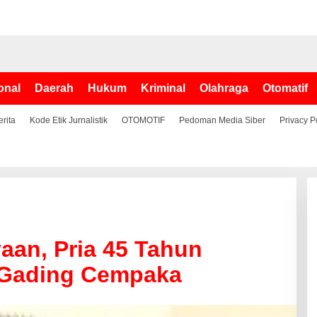
onal
Daerah
Hukum
Kriminal
Olahraga
Otomatif
erita
Kode Etik Jurnalistik
OTOMOTIF
Pedoman Media Siber
Privacy P
aan, Pria 45 Tahun
 Gading Cempaka