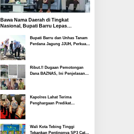
Bawa Nama Daerah di Tingkat
Nasional, Bupati Barru Lepas
Kontingen Jambore Nasional XII
Bupati Barru dan Unhas Tanam
Perdana Jagung JJUH, Perkuat
Ketahanan Pangan dan
Kesejahteraan Petani
Ribut.!! Dugaan Pemotongan
Dana BAZNAS, Ini Penjelasan
Ketua BAZNAS Lahat
Kapolres Lahat Terima
Penghargaan Predikat
Pelayanan Prima dari Polda
Sumsel Tahun 2026
Wali Kota Tebing Tinggi
Tekankan Pentingnya SP3 Catin