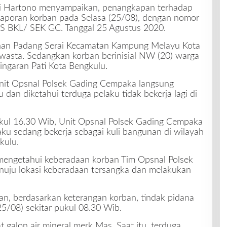
i Hartono menyampaikan, penangkapan terhadap
aporan korban pada Selasa (25/08), dengan nomor
RES BKL/ SEK GC. Tanggal 25 Agustus 2020.
rahan Padang Serai Kecamatan Kampung Melayu Kota
swasta. Sedangkan korban berinisial NW (20) warga
ngaran Pati Kota Bengkulu.
 Unit Opsnal Polsek Gading Cempaka langsung
dan diketahui terduga pelaku tidak bekerja lagi di
pukul 16.30 Wib, Unit Opsnal Polsek Gading Cempaka
ku sedang bekerja sebagai kuli bangunan di wilayah
kulu.
mengetahui keberadaan korban Tim Opsnal Polsek
uju lokasi keberadaan tersangka dan melakukan
 berdasarkan keterangan korban, tindak pidana
25/08) sekitar pukul 08.30 Wib.
galon air mineral merk Mas. Saat itu, terduga