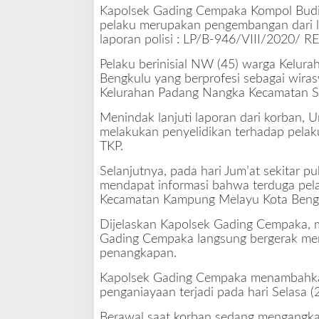
Kapolsek Gading Cempaka Kompol Bud
pelaku merupakan pengembangan dari l
laporan polisi : LP/B-946/VIII/2020/ 
Pelaku berinisial NW (45) warga Kelu
Bengkulu yang berprofesi sebagai wira
Kelurahan Padang Nangka Kecamatan Si
Menindak lanjuti laporan dari korban,
melakukan penyelidikan terhadap pelaku 
TKP.
Selanjutnya, pada hari Jum’at sekitar 
mendapat informasi bahwa terduga pela
Kecamatan Kampung Melayu Kota Beng
Dijelaskan Kapolsek Gading Cempaka, 
Gading Cempaka langsung bergerak men
penangkapan.
Kapolsek Gading Cempaka menambahkan,
penganiayaan terjadi pada hari Selasa (
Berawal saat korban sedang mengangkat 