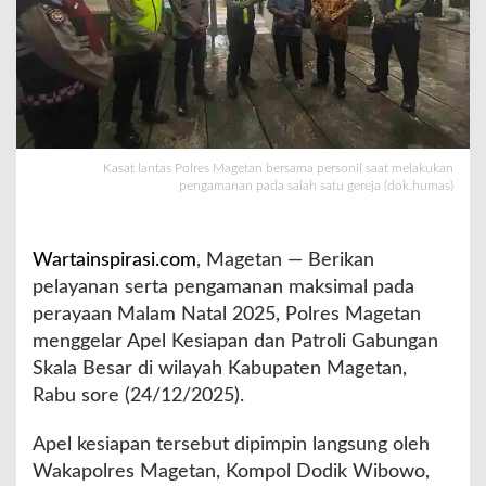
r
e
s
M
a
g
e
t
Kasat lantas Polres Magetan bersama personil saat melakukan
pengamanan pada salah satu gereja (dok.humas)
a
n
G
e
Wartainspirasi.com
, Magetan — Berikan
l
pelayanan serta pengamanan maksimal pada
a
perayaan Malam Natal 2025, Polres Magetan
r
menggelar Apel Kesiapan dan Patroli Gabungan
O
p
Skala Besar di wilayah Kabupaten Magetan,
e
Rabu sore (24/12/2025).
r
a
Apel kesiapan tersebut dipimpin langsung oleh
s
Wakapolres Magetan, Kompol Dodik Wibowo,
i