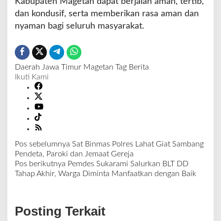
Kabupaten Magetan dapat berjalan aman, tertib,
dan kondusif, serta memberikan rasa aman dan
nyaman bagi seluruh masyarakat.
Daerah
Jawa Timur
Magetan
Tag Berita
Ikuti Kami
Pos sebelumnya
Sat Binmas Polres Lahat Giat Sambang
N
Pendeta, Paroki dan Jemaat Gereja
a
Pos berikutnya
Pemdes Sukarami Salurkan BLT DD
v
Tahap Akhir, Warga Diminta Manfaatkan dengan Baik
i
g
a
Posting Terkait
s