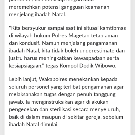
b
meremehkan potensi gangguan keamanan
u
menjelang ibadah Natal.
n
g
“Kita bersyukur sampai saat ini situasi kamtibmas
a
di wilayah hukum Polres Magetan tetap aman
n
D
dan kondusif. Namun menjelang pengamanan
i
ibadah Natal, kita tidak boleh underestimate dan
s
justru harus meningkatkan kewaspadaan serta
i
kesiapsiagaan,” tegas Kompol Dodik Wibowo.
a
g
a
Lebih lanjut, Wakapolres menekankan kepada
k
seluruh personel yang terlibat pengamanan agar
a
melaksanakan tugas dengan penuh tanggung
n
jawab. Ia menginstruksikan agar dilakukan
pengecekan dan sterilisasi secara menyeluruh,
baik di dalam maupun di sekitar gereja, sebelum
ibadah Natal dimulai.