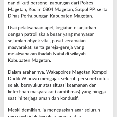
S
dan diikuti personel gabungan dari Polres
k
Magetan, Kodim 0804 Magetan, Satpol PP, serta
a
Dinas Perhubungan Kabupaten Magetan.
l
a
Usai pelaksanaan apel, kegiatan dilanjutkan
B
e
dengan patroli skala besar yang menyasar
s
sejumlah obyek vital, pusat keramaian
a
masyarakat, serta gereja-gereja yang
r
melaksanakan ibadah Natal di wilayah
,
6
Kabupaten Magetan.
5
P
Dalam arahannya, Wakapolres Magetan Kompol
e
Dodik Wibowo mengajak seluruh personel untuk
r
selalu bersyukur atas situasi keamanan dan
s
o
ketertiban masyarakat (kamtibmas) yang hingga
n
saat ini terjaga aman dan kondusif.
i
l
Meski demikian, ia menegaskan agar seluruh
G
personel tidak bersikap lengah atau
a