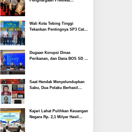
Penghargaan Predikat
Pelayanan Prima dari Polda
Sumsel Tahun 2026
Wali Kota Tebing Tinggi
Tekankan Pentingnya SP3 Catin
Cegah Stunting
Dugaan Korupsi Dinas
Perikanan, dan Dana BOS SD –
SMP Tahun 2025 – 2026 Terus
Dipertajam Kajari Lahat
Saat Hendak Menyelundupkan
Sabu, Dua Pelaku Berhasil
Ditangkap
Kajari Lahat Pulihkan Keuangan
Negara Rp. 2,1 Milyar Hasil
Temuan BPK RI