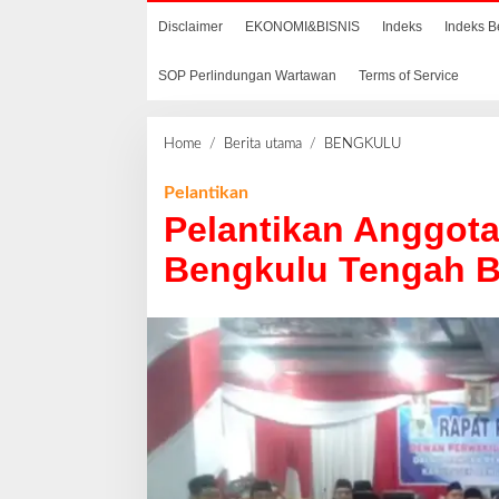
Disclaimer
EKONOMI&BISNIS
Indeks
Indeks B
SOP Perlindungan Wartawan
Terms of Service
Home
/
Berita utama
/
BENGKULU
P
e
l
Pelantikan
a
Pelantikan Anggot
n
t
Bengkulu Tengah B
i
k
a
n
A
n
g
g
o
t