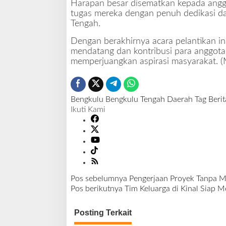
Harapan besar disematkan kepada angg
tugas mereka dengan penuh dedikasi 
Tengah.
Dengan berakhirnya acara pelantikan ini, 
mendatang dan kontribusi para anggo
memperjuangkan aspirasi masyarakat. (
Bengkulu
Bengkulu Tengah
Daerah
Tag Berit
Ikuti Kami
Pos sebelumnya
Pengerjaan Proyek Tanpa M
N
Pos berikutnya
Tim Keluarga di Kinal Siap 
a
v
Posting Terkait
i