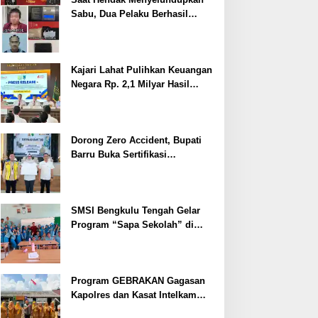
Sabu, Dua Pelaku Berhasil
Ditangkap
Kajari Lahat Pulihkan Keuangan
Negara Rp. 2,1 Milyar Hasil
Temuan BPK RI
Dorong Zero Accident, Bupati
Barru Buka Sertifikasi
Supervisor K3 Konstruksi
SMSI Bengkulu Tengah Gelar
Program “Sapa Sekolah” di
SMAN 1 Bengkulu Tengah
Program GEBRAKAN Gagasan
Kapolres dan Kasat Intelkam
Polres Lahat Menyasar ke Siswa