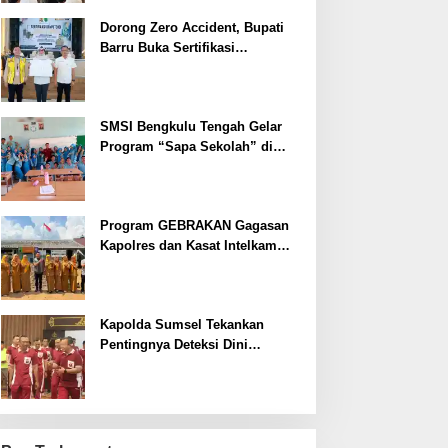
Dorong Zero Accident, Bupati
Barru Buka Sertifikasi
Supervisor K3 Konstruksi
SMSI Bengkulu Tengah Gelar
Program “Sapa Sekolah” di
SMAN 1 Bengkulu Tengah
Program GEBRAKAN Gagasan
Kapolres dan Kasat Intelkam
Polres Lahat Menyasar ke Siswa
SDN dan SMPN di Jarai
Kapolda Sumsel Tekankan
Pentingnya Deteksi Dini
Kesehatan untuk Optimalisasi
Pelayanan Kepolisian