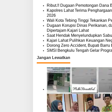
g
a
Ribut.!! Dugaan Pemotongan Dana 
s
Kapolres Lahat Terima Penghargaan
i
2026
p
Wali Kota Tebing Tinggi Tekankan P
o
Dugaan Korupsi Dinas Perikanan, 
s
Dipertajam Kajari Lahat
Saat Hendak Menyelundupkan Sabu,
Kajari Lahat Pulihkan Keuangan Neg
Dorong Zero Accident, Bupati Barru 
SMSI Bengkulu Tengah Gelar Progr
Jangan Lewatkan