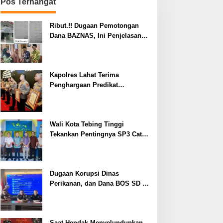
Pos Terhangat
Ribut.!! Dugaan Pemotongan
Dana BAZNAS, Ini Penjelasan
Ketua BAZNAS Lahat
Kapolres Lahat Terima
Penghargaan Predikat
Pelayanan Prima dari Polda
Sumsel Tahun 2026
Wali Kota Tebing Tinggi
Tekankan Pentingnya SP3 Catin
Cegah Stunting
Dugaan Korupsi Dinas
Perikanan, dan Dana BOS SD –
SMP Tahun 2025 – 2026 Terus
Dipertajam Kajari Lahat
Saat Hendak Menyelundupkan