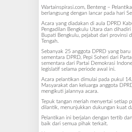
e
Wartainspirasi.com, Benteng – Pelant
n
berlangsung dengan lancar pada hari S
g
a
Acara yang diadakan di aula DPRD Kabu
h
Pengadilan Bengkulu Utara dan dihadiri 
B
Bupati Bengkulu, pejabat dari provinsi 
e
Tengah.
r
Sebanyak 25 anggota DPRD yang baru dila
j
sementara DPRD, Pepi Soheri dari Part
a
sementara dari Partai Demokrasi Indon
l
legislatif selama periode awal ini.
a
n
Acara pelantikan dimulai pada pukul 1
L
Masyarakat dan keluarga anggota DPRD 
a
mengikuti jalannya acara.
n
c
Tepuk tangan meriah menyertai seti
a
dilantik, menunjukkan dukungan kuat d
r
Pelantikan ini berjalan dengan tertib 
baik dari semua pihak terkait.