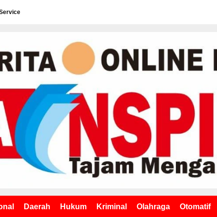
Service
onal
Daerah
Hukum
Kriminal
Olahraga
Otomatif