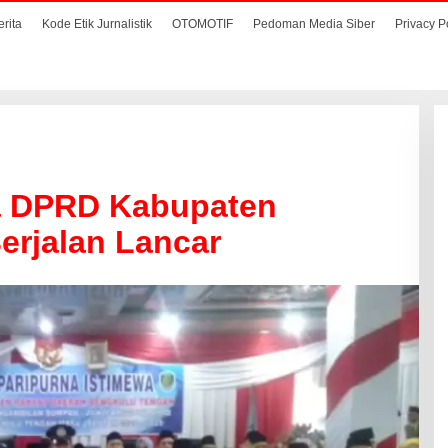
erita
Kode Etik Jurnalistik
OTOMOTIF
Pedoman Media Siber
Privacy P
a DPRD Kabupaten
erjalan Lancar