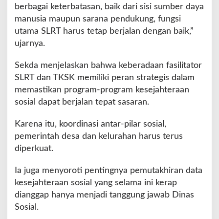
berbagai keterbatasan, baik dari sisi sumber daya
T
manusia maupun sarana pendukung, fungsi
e
r
utama SLRT harus tetap berjalan dengan baik,”
p
ujarnya.
a
d
Sekda menjelaskan bahwa keberadaan fasilitator
u
SLRT dan TKSK memiliki peran strategis dalam
memastikan program-program kesejahteraan
sosial dapat berjalan tepat sasaran.
Karena itu, koordinasi antar-pilar sosial,
pemerintah desa dan kelurahan harus terus
diperkuat.
Ia juga menyoroti pentingnya pemutakhiran data
kesejahteraan sosial yang selama ini kerap
dianggap hanya menjadi tanggung jawab Dinas
Sosial.