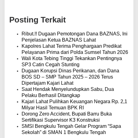
g
a
s
Posting Terkait
i
p
o
Ribut.!! Dugaan Pemotongan Dana BAZNAS, Ini
s
Penjelasan Ketua BAZNAS Lahat
Kapolres Lahat Terima Penghargaan Predikat
Pelayanan Prima dari Polda Sumsel Tahun 2026
Wali Kota Tebing Tinggi Tekankan Pentingnya
SP3 Catin Cegah Stunting
Dugaan Korupsi Dinas Perikanan, dan Dana
BOS SD – SMP Tahun 2025 – 2026 Terus
Dipertajam Kajari Lahat
Saat Hendak Menyelundupkan Sabu, Dua
Pelaku Berhasil Ditangkap
Kajari Lahat Pulihkan Keuangan Negara Rp. 2,1
Milyar Hasil Temuan BPK RI
Dorong Zero Accident, Bupati Barru Buka
Sertifikasi Supervisor K3 Konstruksi
SMSI Bengkulu Tengah Gelar Program “Sapa
Sekolah” di SMAN 1 Bengkulu Tengah