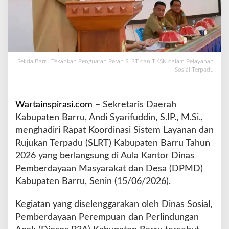
P
e
n
g
u
a
Sekda Barru Tekankan Penguatan Peran SLRT dan TKSK dalam Pelayanan
t
Sosial Terpadu
a
n
P
Wartainspirasi.com
– Sekretaris Daerah
e
Kabupaten Barru, Andi Syarifuddin, S.IP., M.Si.,
r
menghadiri Rapat Koordinasi Sistem Layanan dan
a
n
Rujukan Terpadu (SLRT) Kabupaten Barru Tahun
S
2026 yang berlangsung di Aula Kantor Dinas
L
Pemberdayaan Masyarakat dan Desa (DPMD)
R
Kabupaten Barru, Senin (15/06/2026).
T
d
a
Kegiatan yang diselenggarakan oleh Dinas Sosial,
n
Pemberdayaan Perempuan dan Perlindungan
T