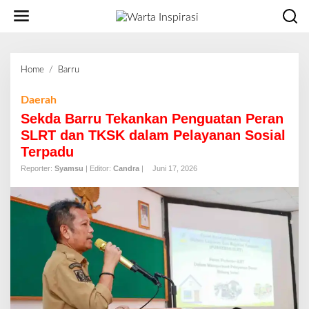
L
e
w
a
t
Home
/
Barru
S
i
e
k
k
Daerah
e
d
Sekda Barru Tekankan Penguatan Peran
k
a
o
SLRT dan TKSK dalam Pelayanan Sosial
B
n
Terpadu
a
t
r
Reporter:
Syamsu
| Editor:
Candra
|
Juni 17, 2026
e
r
n
u
T
e
k
a
n
k
a
n