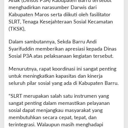
Anak (Dinsos P3A) Kabupaten Barru tersebut
K
menghadirkan narasumber Darwis dari
S
K
Kabupaten Maros serta diikuti oleh fasilitator
d
SLRT, Tenaga Kesejahteraan Sosial Kecamatan
a
(TKSK),
l
a
Dalam sambutannya, Sekda Barru Andi
m
P
Syarifuddin memberikan apresiasi kepada Dinas
e
Sosial P3A atas pelaksanaan kegiatan tersebut.
l
a
Menurutnya, rapat koordinasi ini sangat penting
y
untuk meningkatkan kapasitas dan kinerja
a
n
seluruh pilar sosial yang ada di Kabupaten Barru.
a
n
“SLRT merupakan salah satu instrumen yang
S
sangat penting dalam memastikan pelayanan
o
sosial dapat menjangkau masyarakat yang
s
i
membutuhkan secara cepat, tepat, dan
a
terintegrasi. Walaupun masih menghadapi
l