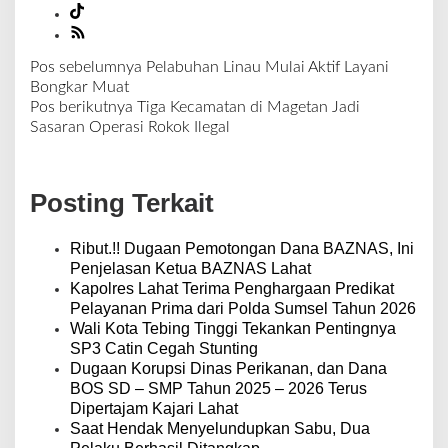
Pos sebelumnya
Pelabuhan Linau Mulai Aktif Layani
N
Bongkar Muat
a
Pos berikutnya
Tiga Kecamatan di Magetan Jadi
v
Sasaran Operasi Rokok Ilegal
i
g
a
Posting Terkait
s
i
p
Ribut.!! Dugaan Pemotongan Dana BAZNAS, Ini
o
Penjelasan Ketua BAZNAS Lahat
s
Kapolres Lahat Terima Penghargaan Predikat
Pelayanan Prima dari Polda Sumsel Tahun 2026
Wali Kota Tebing Tinggi Tekankan Pentingnya
SP3 Catin Cegah Stunting
Dugaan Korupsi Dinas Perikanan, dan Dana
BOS SD – SMP Tahun 2025 – 2026 Terus
Dipertajam Kajari Lahat
Saat Hendak Menyelundupkan Sabu, Dua