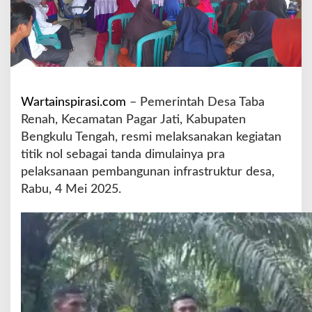
R
e
n
a
h
L
a
Wartainspirasi.com
– Pemerintah Desa Taba
k
Renah, Kecamatan Pagar Jati, Kabupaten
s
a
Bengkulu Tengah, resmi melaksanakan kegiatan
n
titik nol sebagai tanda dimulainya pra
a
pelaksanaan pembangunan infrastruktur desa,
k
Rabu, 4 Mei 2025.
a
n
T
i
t
i
k
N
o