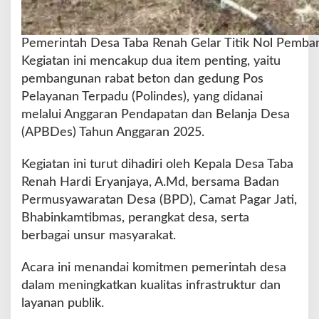
a
n
G
Pemerintah Desa Taba Renah Gelar Titik Nol Pemb
e
Kegiatan ini mencakup dua item penting, yaitu
d
pembangunan rabat beton dan gedung Pos
u
Pelayanan Terpadu (Polindes), yang didanai
n
g
melalui Anggaran Pendapatan dan Belanja Desa
P
(APBDes) Tahun Anggaran 2025.
o
l
Kegiatan ini turut dihadiri oleh Kepala Desa Taba
i
Renah Hardi Eryanjaya, A.Md, bersama Badan
n
d
Permusyawaratan Desa (BPD), Camat Pagar Jati,
e
Bhabinkamtibmas, perangkat desa, serta
s
berbagai unsur masyarakat.
T
A
Acara ini menandai komitmen pemerintah desa
2
0
dalam meningkatkan kualitas infrastruktur dan
2
layanan publik.
5