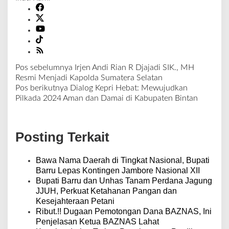
Pos sebelumnya
Irjen Andi Rian R Djajadi SIK., MH
N
Resmi Menjadi Kapolda Sumatera Selatan
a
Pos berikutnya
Dialog Kepri Hebat: Mewujudkan
v
Pilkada 2024 Aman dan Damai di Kabupaten Bintan
i
g
a
Posting Terkait
s
i
p
Bawa Nama Daerah di Tingkat Nasional, Bupati
o
Barru Lepas Kontingen Jambore Nasional XII
s
Bupati Barru dan Unhas Tanam Perdana Jagung
JJUH, Perkuat Ketahanan Pangan dan
Kesejahteraan Petani
Ribut.!! Dugaan Pemotongan Dana BAZNAS, Ini
Penjelasan Ketua BAZNAS Lahat