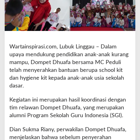
n
t
u
k
A
n
a
Wartainspirasi.com, Lubuk Linggau – Dalam
k
upaya mendukung pendidikan anak-anak kurang
-
A
mampu, Dompet Dhuafa bersama MC Peduli
n
telah menyerahkan bantuan berupa school kit
a
dan hygiene kit kepada anak-anak usia sekolah
k
dasar.
S
e
k
Kegiatan ini merupakan hasil koordinasi dengan
o
tim relawan Dompet Dhuafa, yang merupakan
l
alumni Program Sekolah Guru Indonesia (SGI).
a
h
Dian Sukma Riany, perwakilan Dompet Dhuafa,
D
a
menjelaskan bahwa sebelum penyerahan