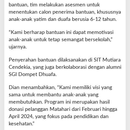
s
bantuan, tim melakukan asesmen untuk
a
menentukan calon penerima bantuan, khususnya
r
anak-anak yatim dan duafa berusia 6-12 tahun.
d
i
L
“Kami berharap bantuan ini dapat memotivasi
u
anak-anak untuk tetap semangat bersekolah,”
b
ujarnya.
u
k
Penyerahan bantuan dilaksanakan di SIT Mutiara
L
i
Cendekia, yang juga berkolaborasi dengan alumni
n
SGI Dompet Dhuafa.
g
g
Dian menambahkan, “Kami memiliki visi yang
a
sama untuk membantu anak-anak yang
u
membutuhkan. Program ini merupakan hasil
donasi pelanggan Matahari dari Februari hingga
April 2024, yang fokus pada pendidikan dan
kesehatan.”