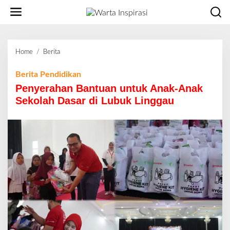
L
e
w
a
t
Home
/
Berita
P
i
e
k
n
Berita Pendidikan
e
y
Penyerahan Bantuan untuk Anak-Anak
k
e
o
Sekolah Dasar di Lubuk Linggau
r
n
a
t
h
e
a
n
n
B
a
n
t
u
a
n
u