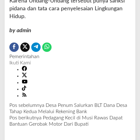
Karena Undang-Undang tersebut punya sanksi
pidana dan tata cara penyelesaian Lingkungan
Hidup.
by admin
Pemerintahan
Ikuti Kami
Pos sebelumnya
Desa Penum Salurkan BLT Dana Desa
N
Tahap Kedua Melalui Rekening Bank
a
Pos berikutnya
Pedagang Kecil di Musi Rawas Dapat
v
Bantuan Gerobak Motor Dari Bupati
i
g