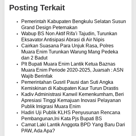
a
Posting Terkait
s
i
p
Pemerintah Kabupaten Bengkulu Selatan Susun
o
Grand Design Peternakan
s
Wabup BS Non Aktif Rifa’i Tajudin, Turunkan
Eksavator Antisipasi Abrasi di Air Nipis
Cairkan Suasana Para Unjuk Rasa, Polres
Muara Enim Turunkan Warung Mang Pedeka
dan 2 Badut
Plt Bupati Muara Enim Lantik Ketua Baznas
Muara Enim Periode 2020-2025, Juarsah : ASN
Wajib Berinfak
Pemerintahan Gusril Pausi dan Suti Angka
Kemiskinan di Kabupaten Kaur Turun Drastis
Kadiv Administrasi Kanwil Kemenkumham, Beri
Apresiasi Tinggi Kemajuan Inovasi Pelayanan
Publik Imigrasi Muara Enim
Hadiri Uji Publik KLHS Penyusunan Rencana
Pembangunan,Ini Kata Pjs Bupati BS
Camat Laki Lantik Anggota BPD Yang Baru Dari
PAW, Ada Apa?