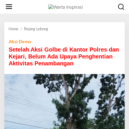
L
e
w
a
t
Home
/
Rejang Lebong
S
i
e
k
t
Aksi Demo
e
e
Setelah Aksi Golbe di Kantor Polres dan
k
l
o
Kejari, Belum Ada Upaya Penghentian
a
n
Aktivitas Penambangan
h
t
A
e
k
n
s
i
G
o
l
b
e
d
i