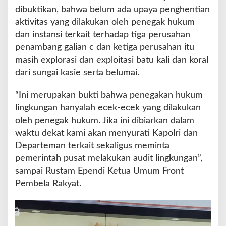
B
dibuktikan, bahwa belum ada upaya penghentian
e
aktivitas yang dilakukan oleh penegak hukum
l
u
dan instansi terkait terhadap tiga perusahan
m
penambang galian c dan ketiga perusahan itu
A
masih explorasi dan exploitasi batu kali dan koral
d
dari sungai kasie serta belumai.
a
U
p
“Ini merupakan bukti bahwa penegakan hukum
a
lingkungan hanyalah ecek-ecek yang dilakukan
y
oleh penegak hukum. Jika ini dibiarkan dalam
a
waktu dekat kami akan menyurati Kapolri dan
P
e
Departeman terkait sekaligus meminta
n
pemerintah pusat melakukan audit lingkungan”,
g
sampai Rustam Ependi Ketua Umum Front
h
Pembela Rakyat.
e
n
t
i
a