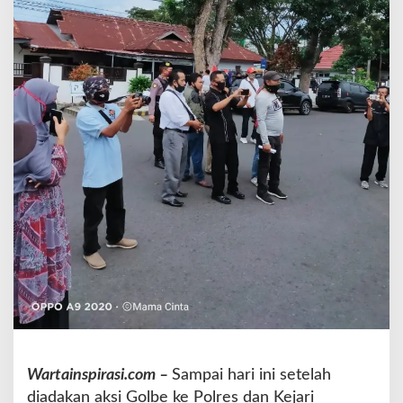
K
a
n
t
o
r
P
o
l
r
e
s
d
a
n
K
e
j
a
r
i
Wartainspirasi.com –
Sampai hari ini setelah
,
diadakan aksi Golbe ke Polres dan Kejari